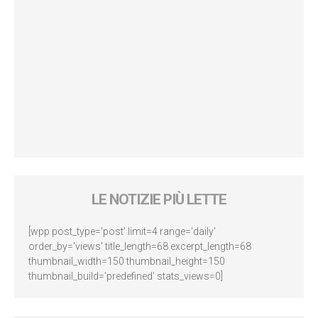
LE NOTIZIE PIÙ LETTE
[wpp post_type='post' limit=4 range='daily'
order_by='views' title_length=68 excerpt_length=68
thumbnail_width=150 thumbnail_height=150
thumbnail_build='predefined' stats_views=0]