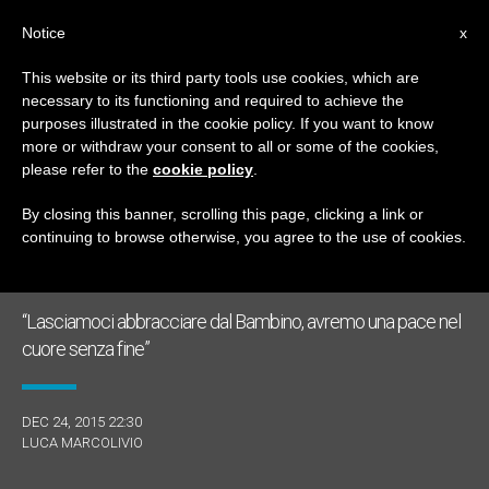
IT
Notice
x
This website or its third party tools use cookies, which are
necessary to its functioning and required to achieve the
GIORNO
purposes illustrated in the cookie policy. If you want to know
Dicembre 24th, 2015
more or withdraw your consent to all or some of the cookies,
please refer to the
cookie policy
.
By closing this banner, scrolling this page, clicking a link or
continuing to browse otherwise, you agree to the use of cookies.
ULTIME NOTIZIE
“Lasciamoci abbracciare dal Bambino, avremo una pace nel
cuore senza fine”
DEC 24, 2015 22:30
LUCA MARCOLIVIO