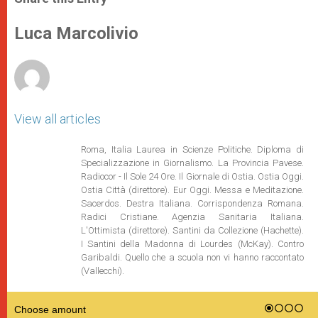
s
e
b
t
e
A
n
o
e
p
g
o
r
Luca Marcolivio
p
e
k
r
View all articles
Roma, Italia Laurea in Scienze Politiche. Diploma di
Specializzazione in Giornalismo. La Provincia Pavese.
Radiocor - Il Sole 24 Ore. Il Giornale di Ostia. Ostia Oggi.
Ostia Città (direttore). Eur Oggi. Messa e Meditazione.
Sacerdos. Destra Italiana. Corrispondenza Romana.
Radici Cristiane. Agenzia Sanitaria Italiana.
L'Ottimista (direttore). Santini da Collezione (Hachette).
I Santini della Madonna di Lourdes (McKay). Contro
Garibaldi. Quello che a scuola non vi hanno raccontato
(Vallecchi).