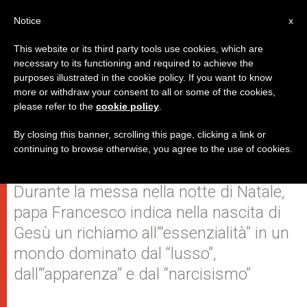
IT
Notice
x
This website or its third party tools use cookies, which are
necessary to its functioning and required to achieve the
purposes illustrated in the cookie policy. If you want to know
“Lasciamoci abbracciare dal
more or withdraw your consent to all or some of the cookies,
please refer to the
cookie policy
.
Bambino, avremo una pace nel
cuore senza fine”
By closing this banner, scrolling this page, clicking a link or
continuing to browse otherwise, you agree to the use of cookies.
Durante la messa nella notte di Natale,
papa Francesco indica nella nascita di
Gesù un richiamo all’“essenzialità” in un
mondo dominato dal “lusso”,
dall’“apparenza” e dal “narcisismo”