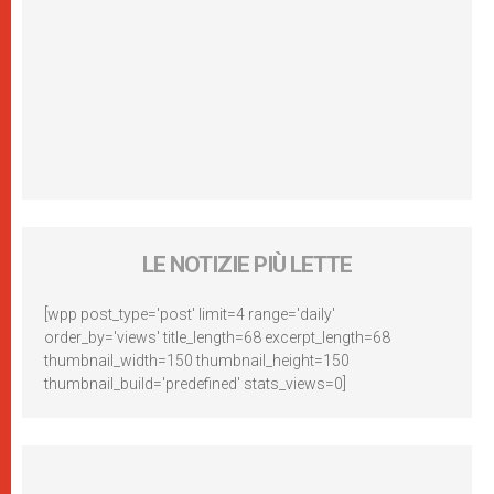
LE NOTIZIE PIÙ LETTE
[wpp post_type='post' limit=4 range='daily'
order_by='views' title_length=68 excerpt_length=68
thumbnail_width=150 thumbnail_height=150
thumbnail_build='predefined' stats_views=0]