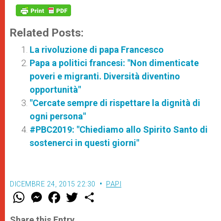
Related Posts:
La rivoluzione di papa Francesco
Papa a politici francesi: "Non dimenticate
poveri e migranti. Diversità diventino
opportunità"
"Cercate sempre di rispettare la dignità di
ogni persona"
#PBC2019: "Chiediamo allo Spirito Santo di
sostenerci in questi giorni"
DICEMBRE 24, 2015 22:30
PAPI
W
M
F
T
S
h
e
a
w
h
a
s
c
i
a
t
s
e
t
r
Share this Entry