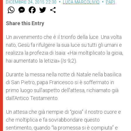
DICEMBRE 24, 2015 22:30
LUCA MARCOLIVIO
PAPI
W
M
F
T
S
h
e
a
w
h
a
s
c
i
a
t
s
e
t
r
Share this Entry
s
e
b
t
e
A
n
o
e
p
g
o
r
Un avvenimento che è il trionfo della luce. Una volta
p
e
k
nato, Gesù fa rifulgere la sua luce su tutti gli umani e
r
realizza la profezia di Isaia: «Hai moltiplicato la gioia,
hai aumentato la letizia» (
Is
9,2).
Durante la messa nella notte di Natale nella basilica
di San Pietro, papa Francesco si è soffermato in
primo luogo sull’aspetto dell’attesa, richiamato già
dall’Antico Testamento.
Un attesa che già riempie di “gioia” il nostro cuore e
che moltiplica e fa sovrabbondare questo
sentimento, quando “la promessa si è compiuta” e