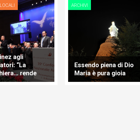
 LOCALI
ARCHIVI
inez agli
atori: “La
Essendo piena di Dio
hiera… rende
Maria è pura gioia
ligenti!"