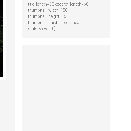
title_length=68 excerpt_length=68
thumbnail_width=150
thumbnail_height=150
thumbnail_build='predefined'
stats_views=0]