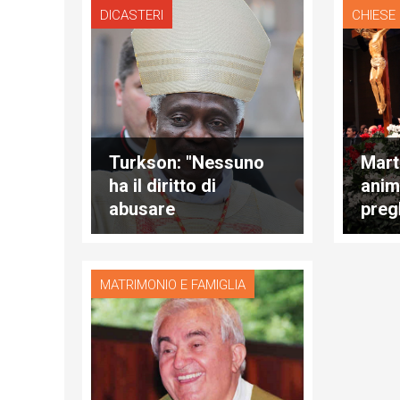
DICASTERI
CHIESE
Turkson: "Nessuno
Mart
ha il diritto di
anim
abusare
preg
dell’ambiente"
intel
MATRIMONIO E FAMIGLIA