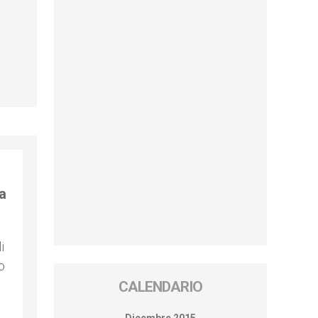
la
i
o
CALENDARIO