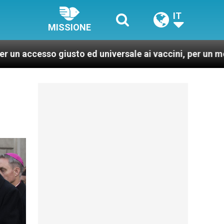
IT
MISSIONE
to ed universale ai vaccini, per un mondo più sano e giu