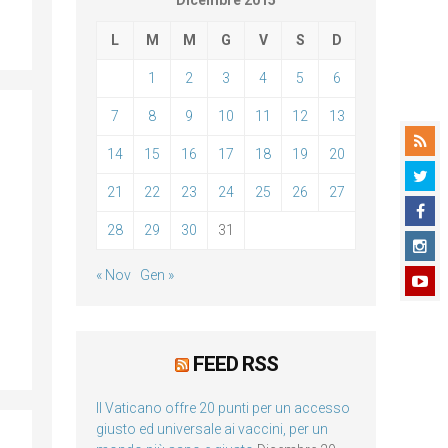
Dicembre 2015
L
M
M
G
V
S
D
1
2
3
4
5
6
7
8
9
10
11
12
13
14
15
16
17
18
19
20
21
22
23
24
25
26
27
28
29
30
31
« Nov
Gen »
FEED RSS
Il Vaticano offre 20 punti per un accesso
giusto ed universale ai vaccini, per un