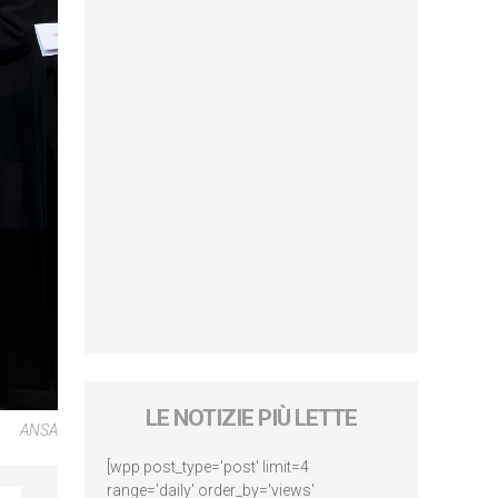
LE NOTIZIE PIÙ LETTE
ANSA
[wpp post_type='post' limit=4
range='daily' order_by='views'