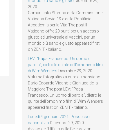
mondo più sano e giusto
Dicembre 29,
2020
Comunicato Stampa della Commissione
Vaticana Covid-19 e della Pontificia
Accademia per la Vita The post Il
Vaticano offre 20 punti per un accesso
giusto ed universale ai vaccini, per un
mondo più sano e giusto appeared first
on ZENIT - Italiano.
LEV: “Papa Francesco. Un uomo di
parola”, dietro le quinte dell’omonimo film
di Wim Wenders
Dicembre 29, 2020
Volume fotografico a cura di monsignor
Dario Edoardo Viganò e Gianluca della
Maggiore The post LEV: “Papa
Francesco. Un uomo di parola”, dietro le
quinte dell’omonimo film di Wim Wenders
appeared first on ZENIT - Italiano.
Lunedì 4 gennaio 2021: Possesso
cardinalizio
Dicembre 29, 2020
Avviso dell’Ufficio delle Celebrazioni