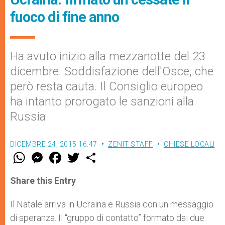
fuoco di fine anno
Ha avuto inizio alla mezzanotte del 23
dicembre. Soddisfazione dell'Osce, che
però resta cauta. Il Consiglio europeo
ha intanto prorogato le sanzioni alla
Russia
DICEMBRE 24, 2015 16:47
ZENIT STAFF
CHIESE LOCALI
W
M
F
T
S
h
e
a
w
h
a
s
c
i
a
t
s
e
t
r
Share this Entry
s
e
b
t
e
A
n
o
e
p
g
o
r
Il Natale arriva in Ucraina e Russia con un messaggio
p
e
k
di speranza. Il “gruppo di contatto” formato dai due
r