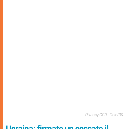
Pixabay CC0 - Chief39
Ucraina: firmato un cessate il