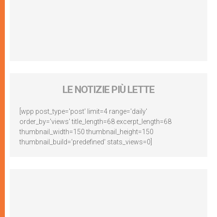
LE NOTIZIE PIÙ LETTE
[wpp post_type='post' limit=4 range='daily'
order_by='views' title_length=68 excerpt_length=68
thumbnail_width=150 thumbnail_height=150
thumbnail_build='predefined' stats_views=0]