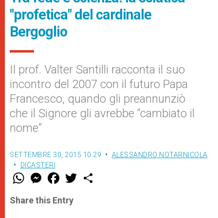
"profetica" del cardinale
Bergoglio
Il prof. Valter Santilli racconta il suo
incontro del 2007 con il futuro Papa
Francesco, quando gli preannunziò
che il Signore gli avrebbe “cambiato il
nome”
SETTEMBRE 30, 2015 10:29
ALESSANDRO NOTARNICOLA
DICASTERI
W
M
F
T
S
h
e
a
w
h
a
s
c
i
a
t
s
e
t
r
Share this Entry
s
e
b
t
e
A
n
o
e