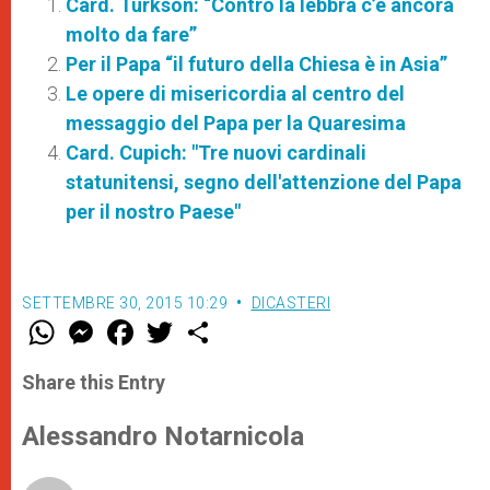
Card. Turkson: “Contro la lebbra c’è ancora
molto da fare”
Per il Papa “il futuro della Chiesa è in Asia”
Le opere di misericordia al centro del
messaggio del Papa per la Quaresima
Card. Cupich: "Tre nuovi cardinali
statunitensi, segno dell'attenzione del Papa
per il nostro Paese"
SETTEMBRE 30, 2015 10:29
DICASTERI
W
M
F
T
S
h
e
a
w
h
a
s
c
i
a
t
s
e
t
r
Share this Entry
s
e
b
t
e
A
n
o
e
p
g
o
r
Alessandro Notarnicola
p
e
k
r