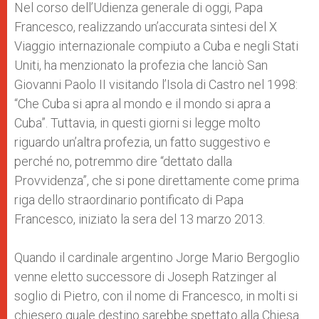
p
g
o
r
Nel corso dell’Udienza generale di oggi, Papa
p
e
k
Francesco, realizzando un’accurata sintesi del X
r
Viaggio internazionale compiuto a Cuba e negli Stati
Uniti, ha menzionato la profezia che lanciò San
Giovanni Paolo II visitando l’Isola di Castro nel 1998:
“Che Cuba si apra al mondo e il mondo si apra a
Cuba”. Tuttavia, in questi giorni si legge molto
riguardo un’altra profezia, un fatto suggestivo e
perché no, potremmo dire “dettato dalla
Provvidenza”, che si pone direttamente come prima
riga dello straordinario pontificato di Papa
Francesco, iniziato la sera del 13 marzo 2013.
Quando il cardinale argentino Jorge Mario Bergoglio
venne eletto successore di Joseph Ratzinger al
soglio di Pietro, con il nome di Francesco, in molti si
chiesero quale destino sarebbe spettato alla Chiesa