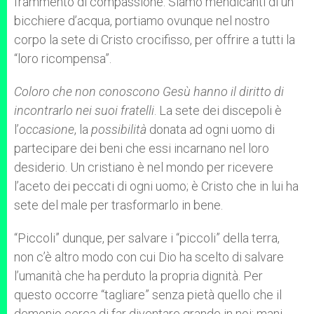
frammento di compassione. Siamo mendicanti di un
bicchiere d’acqua, portiamo ovunque nel nostro
corpo la sete di Cristo crocifisso, per offrire a tutti la
“loro ricompensa”.
Coloro che non conoscono Gesù hanno il diritto di
incontrarlo nei suoi fratelli
. La sete dei discepoli è
l’
occasione
, la
possibilità
donata ad ogni uomo di
partecipare dei beni che essi incarnano nel loro
desiderio. Un cristiano è nel mondo per ricevere
l’aceto dei peccati di ogni uomo; è Cristo che in lui ha
sete del male per trasformarlo in bene.
“Piccoli” dunque, per salvare i “piccoli” della terra,
non c’è altro modo con cui Dio ha scelto di salvare
l’umanità che ha perduto la propria dignità. Per
questo occorre “tagliare” senza pietà quello che il
demonio cerca di far diventare grande in noi: mani,