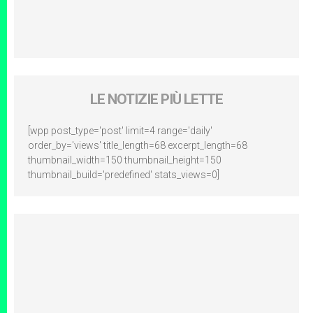
LE NOTIZIE PIÙ LETTE
[wpp post_type='post' limit=4 range='daily'
order_by='views' title_length=68 excerpt_length=68
thumbnail_width=150 thumbnail_height=150
thumbnail_build='predefined' stats_views=0]