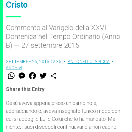
Cristo
Commento al Vangelo della XXVI
Domenica nel Tempo Ordinario (Anno
B) — 27 settembre 2015
SETTEMBRE 25, 2015 12:35
ANTONELLO IAPICCA
ARCHIVI
W
M
F
T
S
h
e
a
w
h
a
s
c
i
a
t
s
e
t
r
Share this Entry
s
e
b
t
e
A
n
o
e
p
g
o
r
Gesù aveva appena preso un bambino e,
p
e
k
abbracciandolo, aveva insegnato l’unico modo con
r
cui si accoglie Lui e Colui che lo ha mandato. Ma
niente, i suoi discepoli continuavano a non capire.