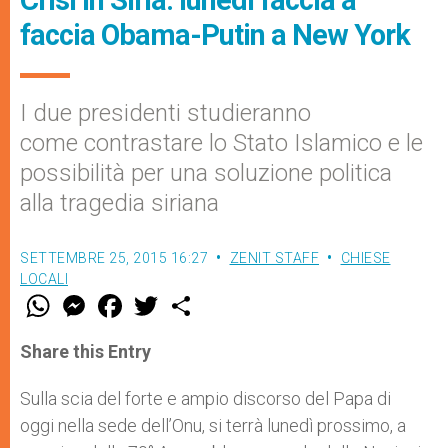
faccia Obama-Putin a New York
I due presidenti studieranno
come contrastare lo Stato Islamico e le
possibilità per una soluzione politica
alla tragedia siriana
SETTEMBRE 25, 2015 16:27
ZENIT STAFF
CHIESE
LOCALI
W
M
F
T
S
h
e
a
w
h
a
s
c
i
a
t
s
e
t
r
Share this Entry
s
e
b
t
e
A
n
o
e
p
g
o
r
Sulla scia del forte e ampio discorso del Papa di
p
e
k
oggi nella sede dell’Onu, si terrà lunedì prossimo, a
r