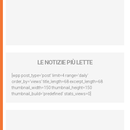
LE NOTIZIE PIÙ LETTE
[wpp post_type='post' limit=4 range='daily'
order_by='views' title_length=68 excerpt_length=68
thumbnail_width=150 thumbnail_height=150
thumbnail_build='predefined' stats_views=0]