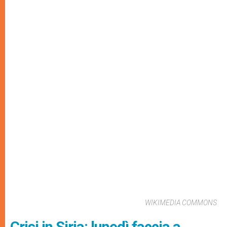
WIKIMEDIA COMMONS
Crisi in Siria: lunedì faccia a