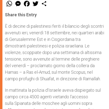
W
M
F
T
S
h
e
a
w
h
a
s
c
i
a
t
s
e
t
r
Share this Entry
s
e
b
t
e
A
n
o
e
p
g
o
r
È di decine di palestinesi feriti il bilancio degli scontri
p
e
k
avvenuti ieri, venerdì 18 settembre, nei quartieri arabi
r
di Gerusalemme Est e in Cisgiordania tra
dimostranti palestinesi e polizia israeliana. Le
violenze, scoppiate dopo una settimana di altissima
tensione, sono avvenute al termine delle preghiere
del venerdì – proclamato giorno della collera da
Hamas – a Ras el-Amud, sul monte Scopus, nel
campo profughi di Shuafat, in direzione di Ramallah.
In mattinata la polizia d’Israele aveva dispiegato sul
campo circa 4500 agenti vietando l’accesso
sulla Spianata delle moschee agli uomini sopra