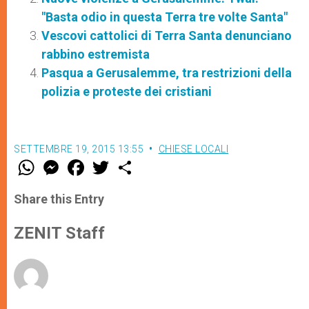
"Basta odio in questa Terra tre volte Santa"
Vescovi cattolici di Terra Santa denunciano
rabbino estremista
Pasqua a Gerusalemme, tra restrizioni della
polizia e proteste dei cristiani
SETTEMBRE 19, 2015 13:55
CHIESE LOCALI
W
M
F
T
S
h
e
a
w
h
a
s
c
i
a
t
s
e
t
r
Share this Entry
s
e
b
t
e
A
n
o
e
p
g
o
r
ZENIT Staff
p
e
k
r