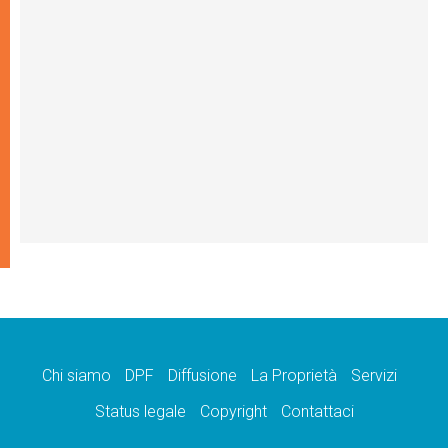
Chi siamo
DPF
Diffusione
La Proprietà
Servizi
Status legale
Copyright
Contattaci