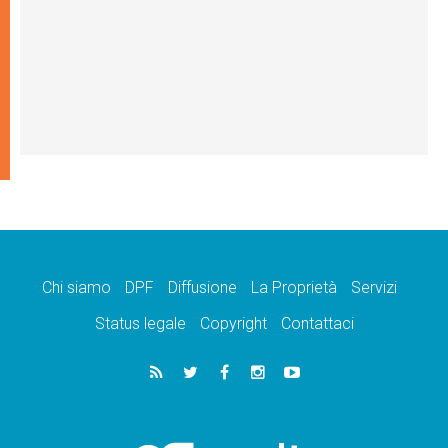
Chi siamo
DPF
Diffusione
La Proprietà
Servizi
Status legale
Copyright
Contattaci