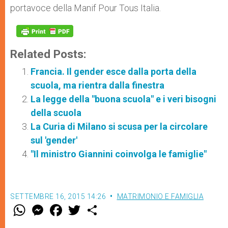
portavoce della Manif Pour Tous Italia.
Related Posts:
Francia. Il gender esce dalla porta della
scuola, ma rientra dalla finestra
La legge della "buona scuola" e i veri bisogni
della scuola
La Curia di Milano si scusa per la circolare
sul 'gender'
"Il ministro Giannini coinvolga le famiglie"
SETTEMBRE 16, 2015 14:26
MATRIMONIO E FAMIGLIA
W
M
F
T
S
h
e
a
w
h
a
s
c
i
a