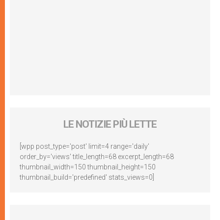
LE NOTIZIE PIÙ LETTE
[wpp post_type='post' limit=4 range='daily'
order_by='views' title_length=68 excerpt_length=68
thumbnail_width=150 thumbnail_height=150
thumbnail_build='predefined' stats_views=0]