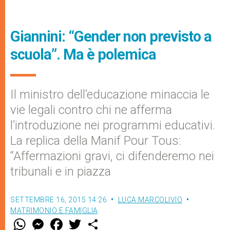
Giannini: “Gender non previsto a
scuola”. Ma è polemica
Il ministro dell’educazione minaccia le
vie legali contro chi ne afferma
l’introduzione nei programmi educativi.
La replica della Manif Pour Tous:
“Affermazioni gravi, ci difenderemo nei
tribunali e in piazza
SETTEMBRE 16, 2015 14:26
LUCA MARCOLIVIO
MATRIMONIO E FAMIGLIA
W
M
F
T
S
h
e
a
w
h