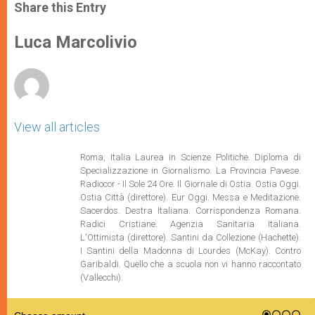
t
s
e
t
r
Share this Entry
s
e
b
t
e
A
n
o
e
p
g
o
r
Luca Marcolivio
p
e
k
r
View all articles
Roma, Italia Laurea in Scienze Politiche. Diploma di
Specializzazione in Giornalismo. La Provincia Pavese.
Radiocor - Il Sole 24 Ore. Il Giornale di Ostia. Ostia Oggi.
Ostia Città (direttore). Eur Oggi. Messa e Meditazione.
Sacerdos. Destra Italiana. Corrispondenza Romana.
Radici Cristiane. Agenzia Sanitaria Italiana.
L'Ottimista (direttore). Santini da Collezione (Hachette).
I Santini della Madonna di Lourdes (McKay). Contro
Garibaldi. Quello che a scuola non vi hanno raccontato
(Vallecchi).