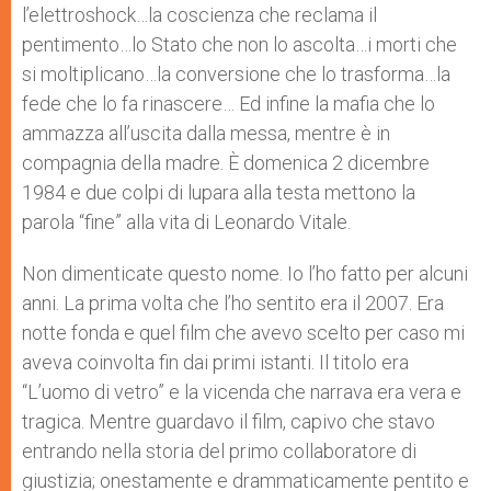
l’elettroshock…la coscienza che reclama il
r
pentimento…lo Stato che non lo ascolta…i morti che
si moltiplicano…la conversione che lo trasforma…la
fede che lo fa rinascere… Ed infine la mafia che lo
ammazza all’uscita dalla messa, mentre è in
compagnia della madre. È domenica 2 dicembre
1984 e due colpi di lupara alla testa mettono la
parola “fine” alla vita di Leonardo Vitale.
Non dimenticate questo nome. Io l’ho fatto per alcuni
anni. La prima volta che l’ho sentito era il 2007. Era
notte fonda e quel film che avevo scelto per caso mi
aveva coinvolta fin dai primi istanti. Il titolo era
“L’uomo di vetro” e la vicenda che narrava era vera e
tragica. Mentre guardavo il film, capivo che stavo
entrando nella storia del primo collaboratore di
giustizia; onestamente e drammaticamente pentito e