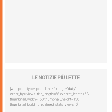
LE NOTIZIE PIÙ LETTE
[wpp post_type='post' limit=4 range='daily'
order_by='views' title_length=68 excerpt_length=68
thumbnail_width=150 thumbnail_height=150
thumbnail_build='predefined' stats_views=0]