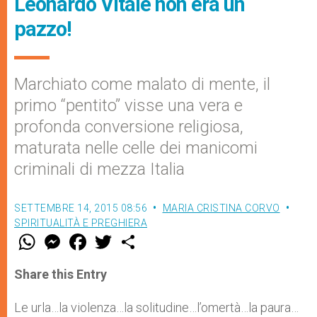
Leonardo Vitale non era un
pazzo!
Marchiato come malato di mente, il
primo “pentito” visse una vera e
profonda conversione religiosa,
maturata nelle celle dei manicomi
criminali di mezza Italia
SETTEMBRE 14, 2015 08:56
MARIA CRISTINA CORVO
SPIRITUALITÀ E PREGHIERA
W
M
F
T
S
h
e
a
w
h
a
s
c
i
a
t
s
e
t
r
Share this Entry
s
e
b
t
e
A
n
o
e
p
g
o
r
Le urla…la violenza…la solitudine…l’omertà…la paura…
p
e
k