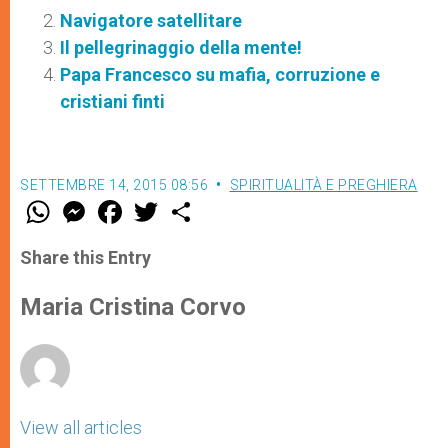
Navigatore satellitare
Il pellegrinaggio della mente!
Papa Francesco su mafia, corruzione e
cristiani finti
SETTEMBRE 14, 2015 08:56
SPIRITUALITÀ E PREGHIERA
W
M
F
T
S
h
e
a
w
h
a
s
c
i
a
t
s
e
t
r
Share this Entry
s
e
b
t
e
A
n
o
e
p
g
o
r
Maria Cristina Corvo
p
e
k
r
View all articles