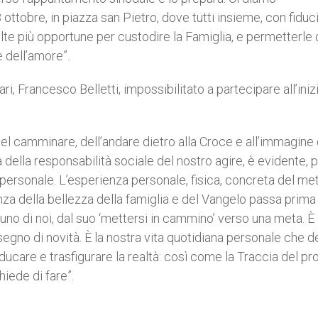
 ottobre, in piazza san Pietro, dove tutti insieme, con fiduc
lte più opportune per custodire la Famiglia, e permetterle 
e dell’amore”.
i, Francesco Belletti, impossibilitato a partecipare all’iniz
el camminare, dell’andare dietro alla Croce e all’immagine 
ella responsabilità sociale del nostro agire, è evidente, 
personale. L’esperienza personale, fisica, concreta del me
za della bellezza della famiglia e del Vangelo passa prima 
cuno di noi, dal suo ‘mettersi in cammino’ verso una meta. È
 segno di novità. È la nostra vita quotidiana personale che 
educare e trasfigurare la realtà: così come la Traccia del p
iede di fare”.