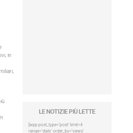
e
i, in
iliari,
iù
LE NOTIZIE PIÙ LETTE
ei
[wpp post_type='post' limit=4
range='daily' order_by='views'