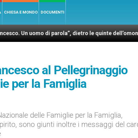
A
CHIESA E MONDO
DOCUMENTI
 uomo di parola”, dietro le quinte dell’omonimo film 
ancesco al Pellegrinaggio
ie per la Famiglia
 Nazionale delle Famiglie per la Famiglia,
ito, sono giunti inoltre i messaggi del car
e