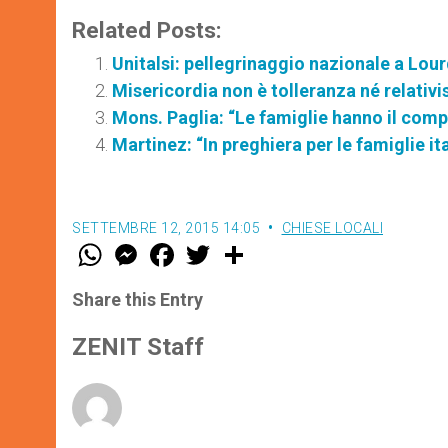
Related Posts:
Unitalsi: pellegrinaggio nazionale a Lour
Misericordia non è tolleranza né relativ
Mons. Paglia: “Le famiglie hanno il compit
Martinez: “In preghiera per le famiglie i
SETTEMBRE 12, 2015 14:05
CHIESE LOCALI
W
M
F
T
S
h
e
a
w
h
a
s
c
i
a
t
s
e
t
r
Share this Entry
s
e
b
t
e
A
n
o
e
p
g
o
r
ZENIT Staff
p
e
k
r