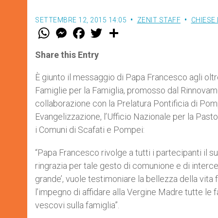
SETTEMBRE 12, 2015 14:05
ZENIT STAFF
CHIESE 
W
M
F
T
S
h
e
a
w
h
a
s
c
i
a
t
s
e
t
r
Share this Entry
s
e
b
t
e
A
n
o
e
p
g
o
r
È giunto il messaggio di Papa Francesco agli oltre
p
e
k
Famiglie per la Famiglia, promosso dal Rinnovame
r
collaborazione con la Prelatura Pontificia di Pom
Evangelizzazione, l’Ufficio Nazionale per la Pastor
i Comuni di Scafati e Pompei:
“Papa Francesco rivolge a tutti i partecipanti il su
ringrazia per tale gesto di comunione e di interc
grande’, vuole testimoniare la bellezza della vita f
l’impegno di affidare alla Vergine Madre tutte le fa
vescovi sulla famiglia”.