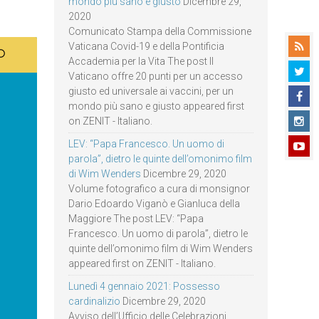
mondo più sano e giusto
Dicembre 29,
2020
Comunicato Stampa della Commissione
Vaticana Covid-19 e della Pontificia
Accademia per la Vita The post Il
Vaticano offre 20 punti per un accesso
giusto ed universale ai vaccini, per un
mondo più sano e giusto appeared first
on ZENIT - Italiano.
LEV: “Papa Francesco. Un uomo di
parola”, dietro le quinte dell’omonimo film
di Wim Wenders
Dicembre 29, 2020
Volume fotografico a cura di monsignor
Dario Edoardo Viganò e Gianluca della
Maggiore The post LEV: “Papa
Francesco. Un uomo di parola”, dietro le
quinte dell’omonimo film di Wim Wenders
appeared first on ZENIT - Italiano.
Lunedì 4 gennaio 2021: Possesso
cardinalizio
Dicembre 29, 2020
Avviso dell’Ufficio delle Celebrazioni