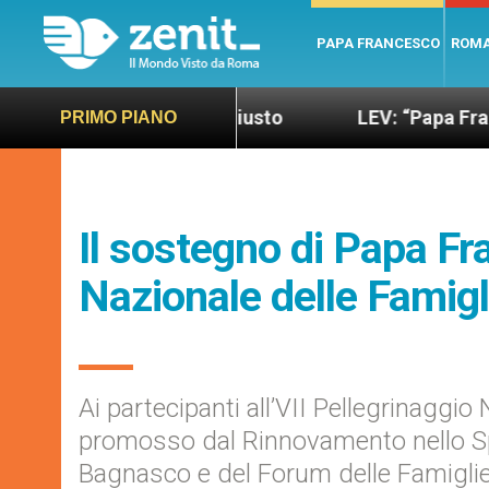
PAPA FRANCESCO
ROM
ndo più sano e giusto
LEV: “Papa Francesco. Un
PRIMO PIANO
Il sostegno di Papa Fr
Nazionale delle Famigl
Ai partecipanti all’VII Pellegrinaggio
promosso dal Rinnovamento nello Spir
Bagnasco e del Forum delle Famigli