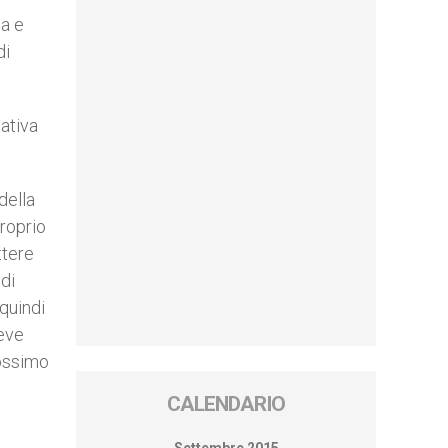
ia e
di
iativa
della
proprio
ttere
di
 quindi
deve
rossimo
CALENDARIO