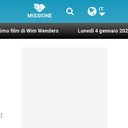
IT
MISSIONE
di Wim Wenders
Lunedì 4 gennaio 2021: Possesso
d.