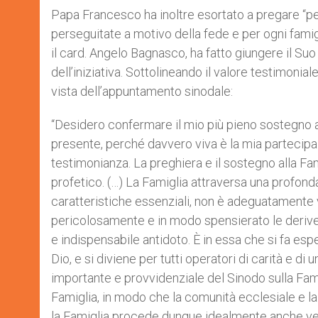
Papa Francesco ha inoltre esortato a pregare “per
perseguitate a motivo della fede e per ogni famigl
il card. Angelo Bagnasco, ha fatto giungere il 
dell’iniziativa. Sottolineando il valore testimonial
vista dell’appuntamento sinodale:
“Desidero confermare il mio più pieno sostegno a
presente, perché davvero viva è la mia partecipaz
testimonianza. La preghiera e il sostegno alla Fa
profetico. (…) La Famiglia attraversa una profonda
caratteristiche essenziali, non è adeguatamente 
pericolosamente e in modo spensierato le derive de
e indispensabile antidoto. È in essa che si fa espe
Dio, e si diviene per tutti operatori di carità e di u
importante e provvidenziale del Sinodo sulla Fa
Famiglia, in modo che la comunità ecclesiale e la 
la Famiglia procede dunque idealmente anche ver