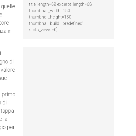
title_length=68 excerpt_length=68
 quelle
thumbnail_width=150
ei,
thumbnail_height=150
tore
thumbnail_build='predefined'
stats_views=0]
nza in
i
gno di
 valore
 sue
l primo
 di
a tappa
e la
gio per