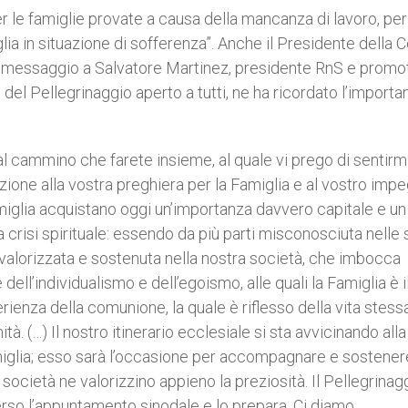
 le famiglie provate a causa della mancanza di lavoro, per
ia in situazione di sofferenza”. Anche il Presidente della C
Suo messaggio a Salvatore Martinez, presidente RnS e promo
e del Pellegrinaggio aperto a tutti, ne ha ricordato l’importa
l cammino che farete insieme, al quale vi prego di sentirm
ione alla vostra preghiera per la Famiglia e al vostro impe
miglia acquistano oggi un’importanza davvero capitale e un
 crisi spirituale: essendo da più parti misconosciuta nelle
valorizzata e sostenuta nella nostra società, che imbocca
ll’individualismo e dell’egoismo, alle quali la Famiglia è i
rienza della comunione, la quale è riflesso della vita stessa
nità. (…) Il nostro itinerario ecclesiale si sta avvicinando all
miglia; esso sarà l’occasione per accompagnare e sostener
società ne valorizzino appieno la preziosità. Il Pellegrinag
so l’appuntamento sinodale e lo prepara. Ci diamo