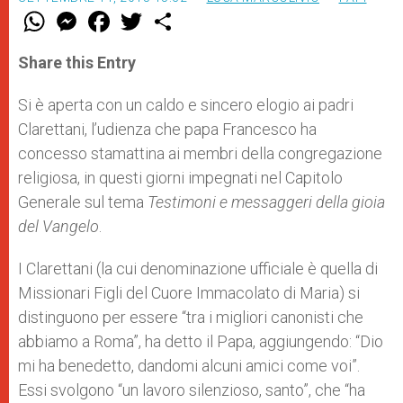
W
M
F
T
S
h
e
a
w
h
a
s
c
i
a
t
s
e
t
r
Share this Entry
s
e
b
t
e
A
n
o
e
p
g
o
r
Si è aperta con un caldo e sincero elogio ai padri
p
e
k
Clarettani, l’udienza che papa Francesco ha
r
concesso stamattina ai membri della congregazione
religiosa, in questi giorni impegnati nel Capitolo
Generale sul tema
Testimoni e messaggeri della gioia
del Vangelo
.
I Clarettani (la cui denominazione ufficiale è quella di
Missionari Figli del Cuore Immacolato di Maria) si
distinguono per essere “tra i migliori canonisti che
abbiamo a Roma”, ha detto il Papa, aggiungendo: “Dio
mi ha benedetto, dandomi alcuni amici come voi”.
Essi svolgono “un lavoro silenzioso, santo”, che “ha