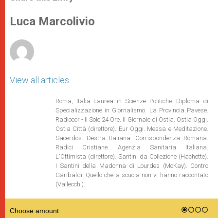
s
e
b
t
e
A
n
o
e
p
g
o
r
Luca Marcolivio
p
e
k
r
View all articles
Roma, Italia Laurea in Scienze Politiche. Diploma di
Specializzazione in Giornalismo. La Provincia Pavese.
Radiocor - Il Sole 24 Ore. Il Giornale di Ostia. Ostia Oggi.
Ostia Città (direttore). Eur Oggi. Messa e Meditazione.
Sacerdos. Destra Italiana. Corrispondenza Romana.
Radici Cristiane. Agenzia Sanitaria Italiana.
L'Ottimista (direttore). Santini da Collezione (Hachette).
I Santini della Madonna di Lourdes (McKay). Contro
Garibaldi. Quello che a scuola non vi hanno raccontato
(Vallecchi).