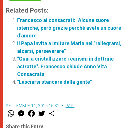
Related Posts:
Francesco ai consacrati: "Alcune suore
isteriche, però grazie perché avete un cuore
d'amore"
Il Papa invita a imitare Maria nel "rallegrarsi,
alzarsi, perseverare"
"Guai a cristallizzare i carismi in dottrine
astratte". Francesco chiude Anno Vita
Consacrata
"Lasciarsi stancare dalla gente"
SETTEMBRE 11, 2015 15:32
PAPI
W
M
F
T
S
h
e
a
w
h
a
s
c
i
a
t
s
e
t
r
Share this Entry