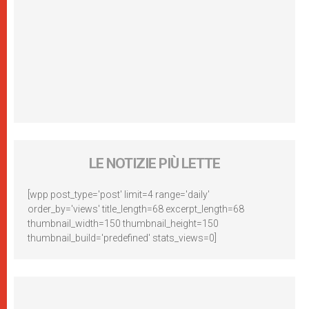
LE NOTIZIE PIÙ LETTE
[wpp post_type='post' limit=4 range='daily'
order_by='views' title_length=68 excerpt_length=68
thumbnail_width=150 thumbnail_height=150
thumbnail_build='predefined' stats_views=0]