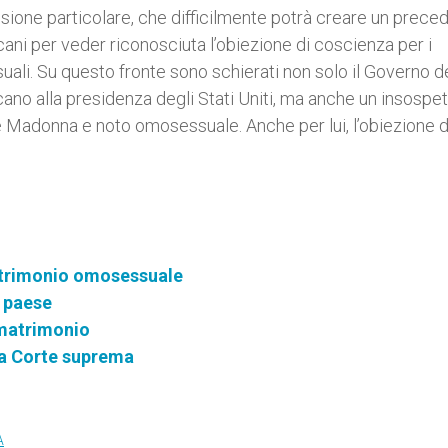
sione particolare, che difficilmente potrà creare un prece
icani per veder riconosciuta l’obiezione di coscienza per i
uali. Su questo fronte sono schierati non solo il Governo d
ano alla presidenza degli Stati Uniti, ma anche un insospet
te Madonna e noto omosessuale. Anche per lui, l’obiezione d
matrimonio omosessuale
l paese
 matrimonio
la Corte suprema
A