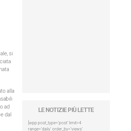
le, si
ciata
onata
to alla
sabili
to ad
LE NOTIZIE PIÙ LETTE
ce dal
[wpp post_type='post' limit=4
range='daily' order_by='views'