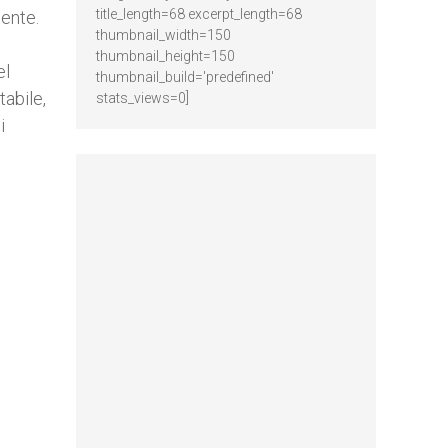
title_length=68 excerpt_length=68
dente.
thumbnail_width=150
thumbnail_height=150
el
thumbnail_build='predefined'
tabile,
stats_views=0]
i