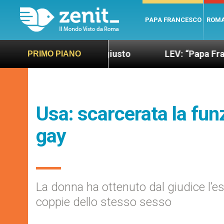
PAPA FRANCESCO
ROM
ondo più sano e giusto
LEV: “Papa Francesco. Un
PRIMO PIANO
Usa: scarcerata la fun
gay
La donna ha ottenuto dal giudice l’es
coppie dello stesso sesso