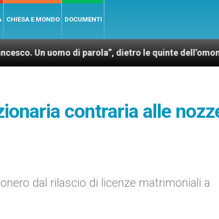
A
CHIESA E MONDO
DOCUMENTI
 uomo di parola”, dietro le quinte dell’omonimo film
zionaria contraria alle nozz
onero dal rilascio di licenze matrimoniali a