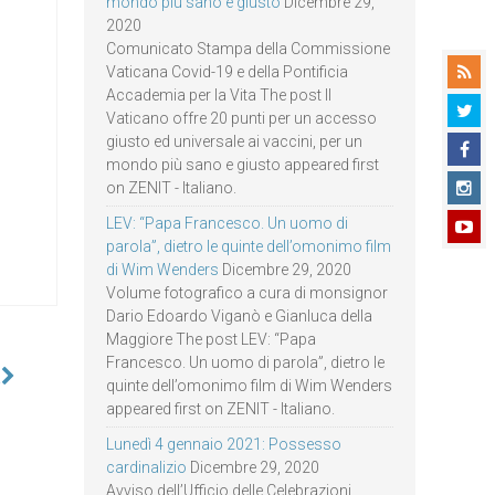
mondo più sano e giusto
Dicembre 29,
2020
Comunicato Stampa della Commissione
Vaticana Covid-19 e della Pontificia
Accademia per la Vita The post Il
Vaticano offre 20 punti per un accesso
giusto ed universale ai vaccini, per un
mondo più sano e giusto appeared first
on ZENIT - Italiano.
LEV: “Papa Francesco. Un uomo di
parola”, dietro le quinte dell’omonimo film
di Wim Wenders
Dicembre 29, 2020
Volume fotografico a cura di monsignor
Dario Edoardo Viganò e Gianluca della
Maggiore The post LEV: “Papa
Francesco. Un uomo di parola”, dietro le
à
quinte dell’omonimo film di Wim Wenders
appeared first on ZENIT - Italiano.
Lunedì 4 gennaio 2021: Possesso
cardinalizio
Dicembre 29, 2020
Avviso dell’Ufficio delle Celebrazioni