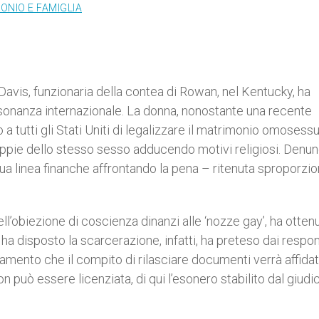
ONIO E FAMIGLIA
Davis, funzionaria della contea di Rowan, nel Kentucky, ha
risonanza internazionale. La donna, nonostante una recente
tutti gli Stati Uniti di legalizzare il matrimonio omosessua
coppie dello stesso sesso adducendo motivi religiosi. Denun
ua linea finanche affrontando la pena – ritenuta sproporzi
l’obiezione di coscienza dinanzi alle ‘nozze gay’, ha ottenu
e ha disposto la scarcerazione, infatti, ha preteso dai respon
uramento che il compito di rilasciare documenti verrà affida
on può essere licenziata, di qui l’esonero stabilito dal giudi