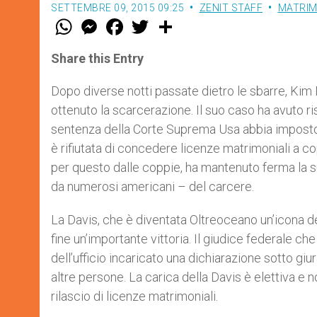
SETTEMBRE 09, 2015 09:25
ZENIT STAFF
MATRIM
W
M
F
T
S
h
e
a
w
h
a
s
c
i
a
t
s
e
t
r
Share this Entry
s
e
b
t
e
A
n
o
e
p
g
o
r
Dopo diverse notti passate dietro le sbarre, Kim 
p
e
k
ottenuto la scarcerazione. Il suo caso ha avuto 
r
sentenza della Corte Suprema Usa abbia imposto a 
è rifiutata di concedere licenze matrimoniali a 
per questo dalle coppie, ha mantenuto ferma la s
da numerosi americani – del carcere.
La Davis, che è diventata Oltreoceano un’icona del
fine un’importante vittoria. Il giudice federale ch
dell’ufficio incaricato una dichiarazione sotto gi
altre persone. La carica della Davis è elettiva e n
rilascio di licenze matrimoniali.