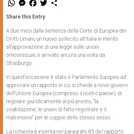
W
M
F
T
S
h
e
a
w
h
a
s
c
i
a
t
s
e
t
r
Share this Entry
s
e
b
t
e
A
n
o
e
p
g
o
r
A due mesi dalla sentenza della Corte di Europea dei
p
e
k
Diritti Umani, un nuovo sollecito all’Italia in merito
r
all’approvazione di una legge sulle unioni
omosessuali, è arrivato ancora una volta da
Strasburgo.
In quest’occasione è stato il Parlamento Europeo ad
approvare un rapporto in cui si chiede a nove governi
dell’Unione Europea (compreso il nostro paese), di
regolare giuridicamente al più presto, “la
coabitazione, le unioni di fatto registrate e il
matrimonio” per le coppie dello stesso sesso.
La richiesta è inserita nel paragrafo 85 del rapporto