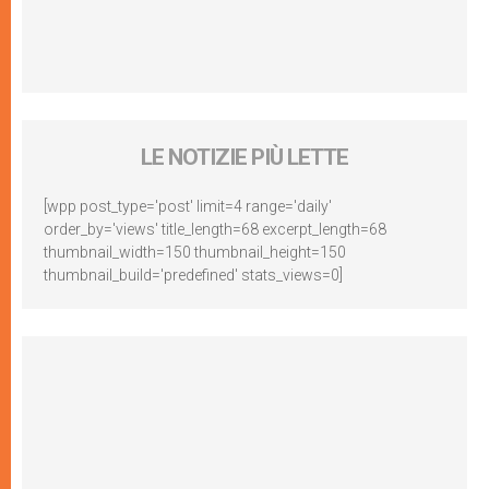
LE NOTIZIE PIÙ LETTE
[wpp post_type='post' limit=4 range='daily'
order_by='views' title_length=68 excerpt_length=68
thumbnail_width=150 thumbnail_height=150
thumbnail_build='predefined' stats_views=0]