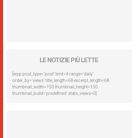
LE NOTIZIE PIÙ LETTE
[wpp post_type='post' limit=4 range='daily'
order_by='views' title_length=68 excerpt_length=68
thumbnail_width=150 thumbnail_height=150
thumbnail_build='predefined' stats_views=0]