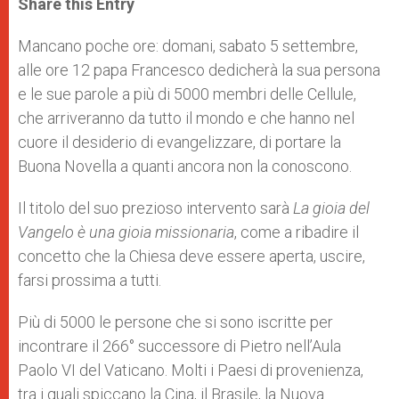
Share this Entry
s
e
b
t
e
A
n
o
e
p
g
o
r
Mancano poche ore: domani, sabato 5 settembre,
p
e
k
alle ore 12 papa Francesco dedicherà la sua persona
r
e le sue parole a più di 5000 membri delle Cellule,
che arriveranno da tutto il mondo e che hanno nel
cuore il desiderio di evangelizzare, di portare la
Buona Novella a quanti ancora non la conoscono.
Il titolo del suo prezioso intervento sarà
La gioia del
Vangelo è una gioia missionaria
, come a ribadire il
concetto che la Chiesa deve essere aperta, uscire,
farsi prossima a tutti.
Più di 5000 le persone che si sono iscritte per
incontrare il 266° successore di Pietro nell’Aula
Paolo VI del Vaticano. Molti i Paesi di provenienza,
tra i quali spiccano la Cina, il Brasile, la Nuova