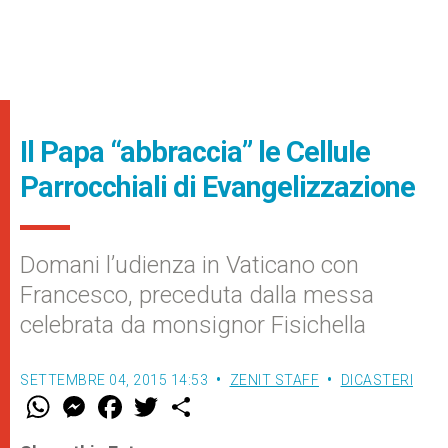
Il Papa “abbraccia” le Cellule
Parrocchiali di Evangelizzazione
Domani l’udienza in Vaticano con
Francesco, preceduta dalla messa
celebrata da monsignor Fisichella
SETTEMBRE 04, 2015 14:53
ZENIT STAFF
DICASTERI
W
M
F
T
S
h
e
a
w
h
a
s
c
i
a
t
s
e
t
r