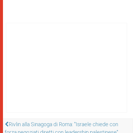
Rivlin alla Sinagoga di Roma: "Israele chiede con
forza negoziati diretti con leadership palestinese"