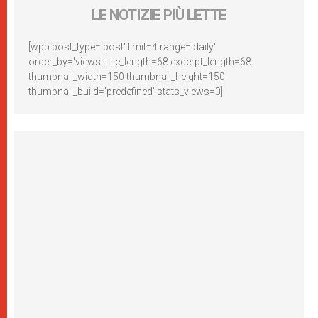
LE NOTIZIE PIÙ LETTE
[wpp post_type='post' limit=4 range='daily'
order_by='views' title_length=68 excerpt_length=68
thumbnail_width=150 thumbnail_height=150
thumbnail_build='predefined' stats_views=0]