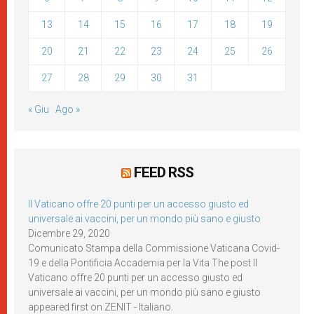
13
14
15
16
17
18
19
20
21
22
23
24
25
26
27
28
29
30
31
« Giu
Ago »
FEED RSS
Il Vaticano offre 20 punti per un accesso giusto ed
universale ai vaccini, per un mondo più sano e giusto
Dicembre 29, 2020
Comunicato Stampa della Commissione Vaticana Covid-
19 e della Pontificia Accademia per la Vita The post Il
Vaticano offre 20 punti per un accesso giusto ed
universale ai vaccini, per un mondo più sano e giusto
appeared first on ZENIT - Italiano.