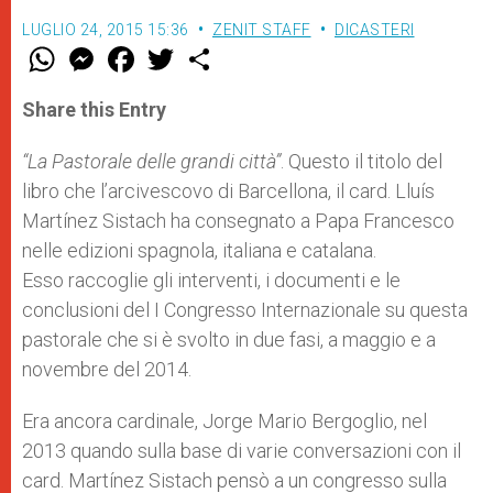
LUGLIO 24, 2015 15:36
ZENIT STAFF
DICASTERI
W
M
F
T
S
h
e
a
w
h
a
s
c
i
a
t
s
e
t
r
Share this Entry
s
e
b
t
e
A
n
o
e
p
g
o
r
“La Pastorale delle grandi città”
. Questo il titolo del
p
e
k
libro che l’arcivescovo di Barcellona, il card. Lluís
r
Martínez Sistach ha consegnato a Papa Francesco
nelle edizioni spagnola, italiana e catalana.
Esso raccoglie gli interventi, i documenti e le
conclusioni del I Congresso Internazionale su questa
pastorale che si è svolto in due fasi, a maggio e a
novembre del 2014.
Era ancora cardinale, Jorge Mario Bergoglio, nel
2013 quando sulla base di varie conversazioni con il
card. Martínez Sistach pensò a un congresso sulla