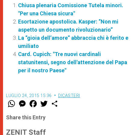
Chiusa plenaria Comissione Tutela minori.
"Per una Chiesa sicura"
Esortazione apostolica. Kasper: “Non mi
aspetto un documento rivoluzionario”
La “gioia dell’amore” abbraccia chi è ferito e
umiliato
Card. Cupich: "Tre nuovi cardinali
statunitensi, segno dell'attenzione del Papa
per il nostro Paese"
LUGLIO 24, 2015 15:36
DICASTERI
W
M
F
T
S
h
e
a
w
h
a
s
c
i
a
t
s
e
t
r
Share this Entry
s
e
b
t
e
A
n
o
e
p
g
o
r
ZENIT Staff
p
e
k