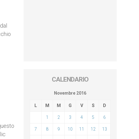
 dal
cchio
CALENDARIO
Novembre 2016
L
M
M
G
V
S
D
1
2
3
4
5
6
 questo
7
8
9
10
11
12
13
lic