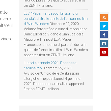
mondo più sano e giusto appeared first
on ZENIT - Italiano.
fatto
LEV: “Papa Francesco. Un uomo di
rovero
parola”, dietro le quinte dell’omonimo film
di Wim Wenders
Dicembre 29, 2020
tare il
Volume fotografico a cura di monsignor
Dario Edoardo Viganò e Gianluca della
 vivere
Maggiore The post LEV: “Papa
Francesco. Un uomo di parola”, dietro le
quinte dell’omonimo film di Wim Wenders
appeared first on ZENIT - Italiano.
Lunedì 4 gennaio 2021: Possesso
cardinalizio
Dicembre 29, 2020
Avviso dell’Ufficio delle Celebrazioni
Liturgiche The post Lunedì 4 gennaio
2021: Possesso cardinalizio appeared
first on ZENIT - Italiano.