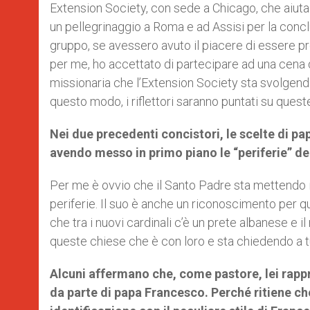
Extension Society, con sede a Chicago, che aiut
un pellegrinaggio a Roma e ad Assisi per la conclu
gruppo, se avessero avuto il piacere di essere pr
per me, ho accettato di partecipare ad una cena d
missionaria che l’Extension Society sta svolgendo
questo modo, i riflettori saranno puntati su queste
Nei due precedenti concistori, le scelte di pa
avendo messo in primo piano le “periferie” d
Per me è ovvio che il Santo Padre sta mettendo in
periferie. Il suo è anche un riconoscimento per q
che tra i nuovi cardinali c’è un prete albanese e i
queste chiese che è con loro e sta chiedendo a tut
Alcuni affermano che, come pastore, lei rappre
da parte di papa Francesco. Perché ritiene ch