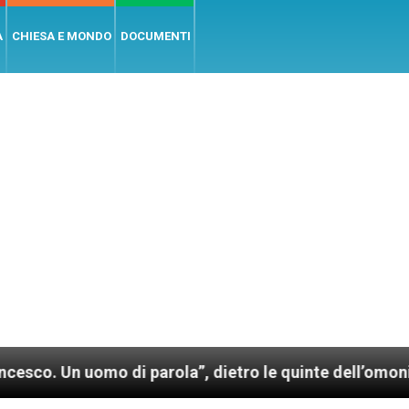
A
CHIESA E MONDO
DOCUMENTI
parola”, dietro le quinte dell’omonimo film di Wim We