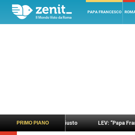
PAPA FRANCESCO
ROM
ano e giusto
LEV: “Papa Francesco. Un uomo di 
PRIMO PIANO