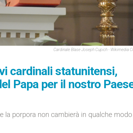
Cardinale Blase Joseph Cupich - Wikimedia
i cardinali statunitensi,
del Papa per il nostro Paese
e la porpora non cambierà in qualche modo 