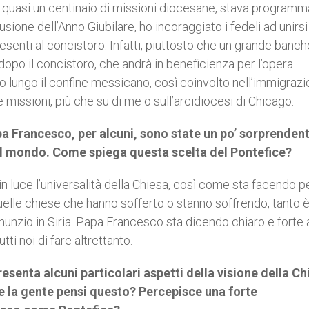
a quasi un centinaio di missioni diocesane, stava program
sione dell’Anno Giubilare, ho incoraggiato i fedeli ad unirsi
esenti al concistoro. Infatti, piuttosto che un grande banch
opo il concistoro, che andrà in beneficienza per l’opera
 lungo il confine messicano, così coinvolto nell’immigrazio
 missioni, più che su di me o sull’arcidiocesi di Chicago.
pa Francesco, per alcuni, sono state un po’ sorprendent
el mondo. Come spiega questa scelta del Pontefice?
 luce l’universalità della Chiesa, così come sta facendo pe
uelle chiese che hanno sofferto o stanno soffrendo, tanto 
l nunzio in Siria. Papa Francesco sta dicendo chiaro e forte 
ti noi di fare altrettanto.
senta alcuni particolari aspetti della visione della Ch
e la gente pensi questo? Percepisce una forte