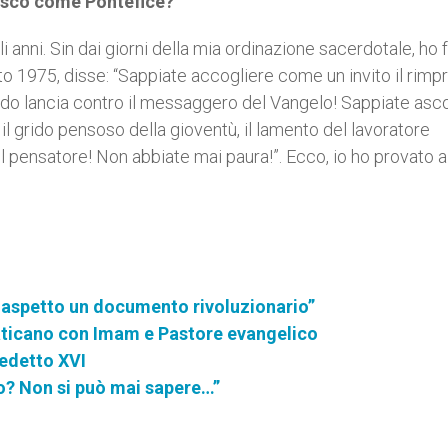
ncesco come Pontefice?
anni. Sin dai giorni della mia ordinazione sacerdotale, ho 
nto 1975, disse: “Sappiate accogliere come un invito il rimp
do lancia contro il messaggero del Vangelo! Sappiate ascol
l grido pensoso della gioventù, il lamento del lavoratore
 del pensatore! Non abbiate mai paura!”. Ecco, io ho provato a
 aspetto un documento rivoluzionario”
Vaticano con Imam e Pastore evangelico
nedetto XVI
o? Non si può mai sapere…”