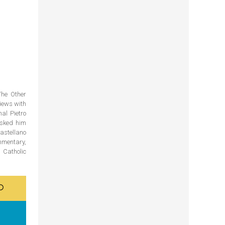
The Other
views with
nal Pietro
asked him
astellano
mmentary,
 Catholic