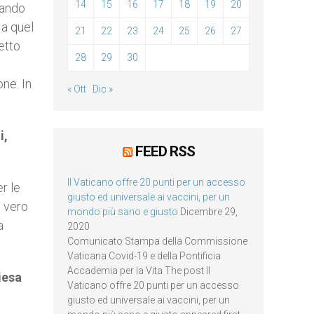
14
15
16
17
18
19
20
mando
 a quel
21
22
23
24
25
26
27
etto
28
29
30
ne. In
« Ott
Dic »
i,
FEED RSS
Il Vaticano offre 20 punti per un accesso
r le
giusto ed universale ai vaccini, per un
è vero
mondo più sano e giusto
Dicembre 29,
a
2020
Comunicato Stampa della Commissione
Vaticana Covid-19 e della Pontificia
Accademia per la Vita The post Il
iesa
Vaticano offre 20 punti per un accesso
giusto ed universale ai vaccini, per un