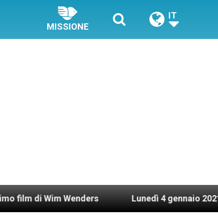
IT
MISSIONE
nders
Lunedì 4 gennaio 2021: Possesso cardina