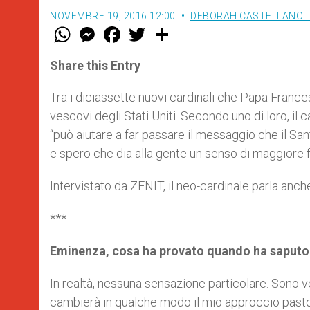
NOVEMBRE 19, 2016 12:00
DEBORAH CASTELLANO 
W
M
F
T
S
h
e
a
w
h
a
s
c
i
a
t
s
e
t
r
Share this Entry
s
e
b
t
e
A
n
o
e
p
g
o
r
Tra i diciassette nuovi cardinali che Papa France
p
e
k
vescovi degli Stati Uniti. Secondo uno di loro, i
r
“può aiutare a far passare il messaggio che il S
e spero che dia alla gente un senso di maggiore f
Intervistato da ZENIT, il neo-cardinale parla anch
***
Eminenza, cosa ha provato quando ha saputo 
In realtà, nessuna sensazione particolare. Sono
cambierà in qualche modo il mio approccio pasto