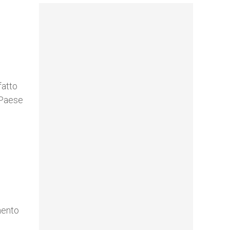
fatto
 Paese
mento