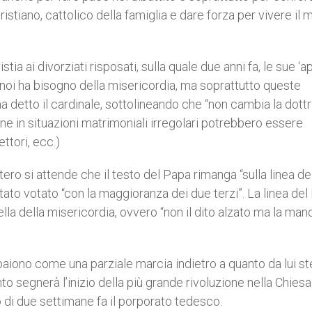
istiano, cattolico della famiglia e dare forza per vivere il 
tia ai divorziati risposati, sulla quale due anni fa, le sue ‘a
noi ha bisogno della misericordia, ma soprattutto queste
a detto il cardinale, sottolineando che “non cambia la dottr
ne in situazioni matrimoniali irregolari potrebbero essere
ettori, ecc.)
ero si attende che il testo del Papa rimanga “sulla linea de
tato votato “con la maggioranza dei due terzi”. La linea del
uella della misericordia, ovvero “non il dito alzato ma la man
paiono come una parziale marcia indietro a quanto da lui s
to segnerà l’inizio della più grande rivoluzione nella Chiesa
di due settimane fa il porporato tedesco.