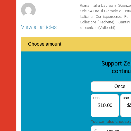
r
Roma, Italia Laurea in Scienze 
Sole 24 Ore. Il Giornale di Os
Italiana. Corrispondenza Roma
Collezione (Hachette). I Santi
View all articles
raccontato (Vallecchi).