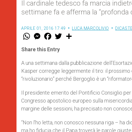
Il cardinale tedesco fa marcia indietro
settimane fa e afferma la “profonda 
APRILE 01, 2016 17:49
LUCA MARCOLIVIO
DICASTE
W
M
F
T
S
h
e
a
w
h
a
s
c
i
a
t
s
e
t
r
Share this Entry
s
e
b
t
e
A
n
o
e
p
g
o
r
A una settimana dalla pubblicazione dell’Esortaz
p
e
k
Kasper corregge leggermente il tiro: il prossim
r
“rivoluzionario” perché Bergoglio è un “riformator
Il presidente emerito del Pontificio Consiglio per 
Congresso apostolico europeo sulla misericordia, 
margine delle sessioni, ha precisato non conosce
“Non l’ho letta, non conosco nessuna riga – ha di
ma ho fiducia che il Papa troverà le parole giuste