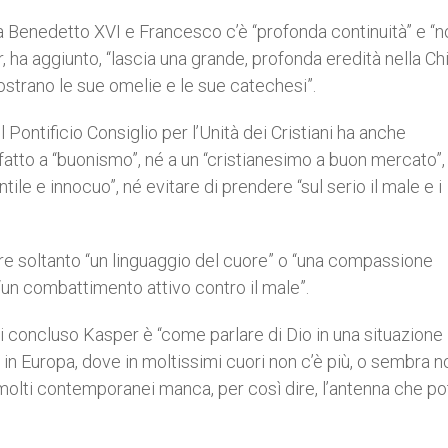
a Benedetto XVI e Francesco c’è “profonda continuità” e “n
ha aggiunto, “lascia una grande, profonda eredità nella Ch
strano le sue omelie e le sue catechesi”.
Pontificio Consiglio per l’Unità dei Cristiani ha anche
fatto a “buonismo”, né a un “cristianesimo a buon mercato”,
le e innocuo”, né evitare di prendere “sul serio il male e i
ere soltanto “un linguaggio del cuore” o “una compassione
un combattimento attivo contro il male”.
i concluso Kasper è “come parlare di Dio in una situazione
 in Europa, dove in moltissimi cuori non c’è più, o sembra n
in molti contemporanei manca, per così dire, l’antenna che p