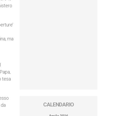
mistero
perture’
ina, ma
l
 Papa,
o tesa
tesso
CALENDARIO
 da