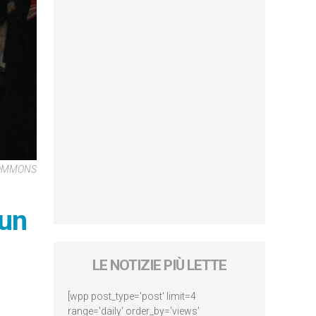
COMMONS
 un
LE NOTIZIE PIÙ LETTE
[wpp post_type='post' limit=4
range='daily' order_by='views'