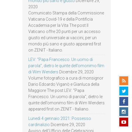
mondo più sano e giusto
Dicembre 29,
2020
Comunicato Stampa della Commissione
Vaticana Covid-19 e della Pontificia
Accademia per la Vita The post Il
Vaticano offre 20 punti per un accesso
giusto ed universale ai vaccini, per un
mondo più sano e giusto appeared first
on ZENIT - Italiano.
LEV: “Papa Francesco. Un uomo di
parola”, dietro le quinte dell’omonimo film
di Wim Wenders
Dicembre 29, 2020
Volume fotografico a cura di monsignor
Dario Edoardo Viganò e Gianluca della
Maggiore The post LEV: “Papa
Francesco. Un uomo di parola”, dietro le
quinte dell’omonimo film di Wim Wenders
appeared first on ZENIT - Italiano.
Lunedì 4 gennaio 2021: Possesso
cardinalizio
Dicembre 29, 2020
Avviso dell’Ufficio delle Celebrazioni