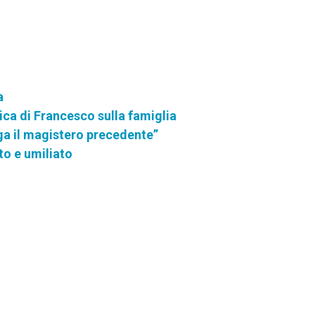
a
ica di Francesco sulla famiglia
ega il magistero precedente”
to e umiliato