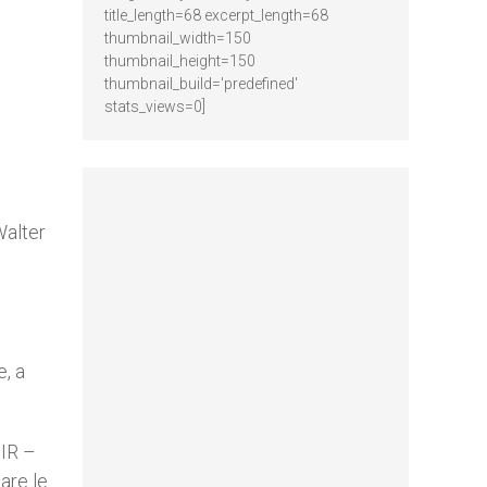
title_length=68 excerpt_length=68
thumbnail_width=150
thumbnail_height=150
thumbnail_build='predefined'
stats_views=0]
 Walter
e, a
SIR –
are le