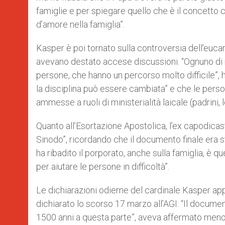
famiglie e per spiegare quello che è il concetto cr
d’amore nella famiglia”.
Kasper è poi tornato sulla controversia dell’eucaris
avevano destato accese discussioni. “Ognuno di 
persone, che hanno un percorso molto difficile”, h
la disciplina può essere cambiata” e che le perso
ammesse a ruoli di ministerialità laicale (padrini, l
Quanto all’Esortazione Apostolica, l’ex capodicast
Sinodo”, ricordando che il documento finale era s
ha ribadito il porporato, anche sulla famiglia, è q
per aiutare le persone in difficoltà”.
Le dichiarazioni odierne del cardinale Kasper ap
dichiarato lo scorso 17 marzo all’AGI: “Il documen
1500 anni a questa parte”, aveva affermato meno 