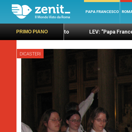
PAPA FRANCESCO
ROM
ù sano e giusto
LEV: “Papa Francesco. Un uomo 
PRIMO PIANO
DICASTERI