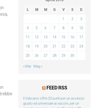
Aprile 2016
on
L
M
M
G
V
S
D
iesa,
1
2
3
4
5
6
7
8
9
10
11
12
13
14
15
16
17
18
19
20
21
22
23
24
25
26
27
28
29
30
« Mar
Mag »
on
FEED RSS
otrebbe
Il Vaticano offre 20 punti per un accesso
giusto ed universale ai vaccini, per un