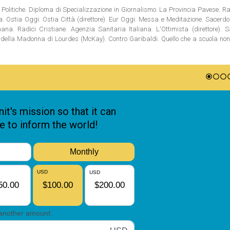
Politiche. Diploma di Specializzazione in Giornalismo. La Provincia Pavese. Rad
tia. Ostia Oggi. Ostia Città (direttore). Eur Oggi. Messa e Meditazione. Sacerd
na. Radici Cristiane. Agenzia Sanitaria Italiana. L'Ottimista (direttore). S
ni della Madonna di Lourdes (McKay). Contro Garibaldi. Quello che a scuola no