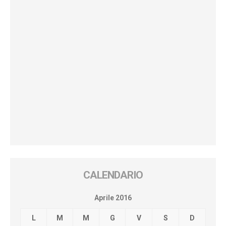
CALENDARIO
Aprile 2016
L
M
M
G
V
S
D