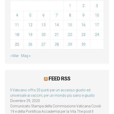
1
2
3
4
5
6
7
8
9
10
11
12
13
14
15
16
17
18
19
20
21
22
23
24
25
26
27
28
29
30
« Mar
Mag »
FEED RSS
Il Vaticano offre 20 punti per un accesso giusto ed
universale ai vaccini, per un mondo più sano e giusto
Dicembre 29, 2020
Comunicato Stampa della Commissione Vaticana Covid-
19 e della Pontificia Accademia per la Vita The post Il