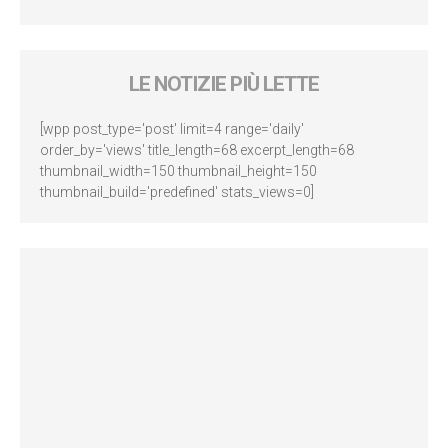
LE NOTIZIE PIÙ LETTE
[wpp post_type='post' limit=4 range='daily'
order_by='views' title_length=68 excerpt_length=68
thumbnail_width=150 thumbnail_height=150
thumbnail_build='predefined' stats_views=0]