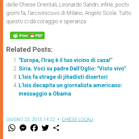
delle Chiese Orientali, Leonardo Sandri, infine, pochi
giorni fa, l’arcivescovo di Milano, Angelo Scola. Tutto
questo ci dà coraggio e speranza.
Related Posts:
"Europa, l'Iraq è il tuo vicino di casa!"
Siria. Voci su padre Dall'Oglio: "Visto vivo"
L'Isis fa strage di jihadisti disertori
L'Isis decapita un giornalista americano:
messaggio a Obama
GIUGNO 22, 2015 14:22
CHIESE LOCALI
W
M
F
T
S
h
e
a
w
h
a
s
c
i
a