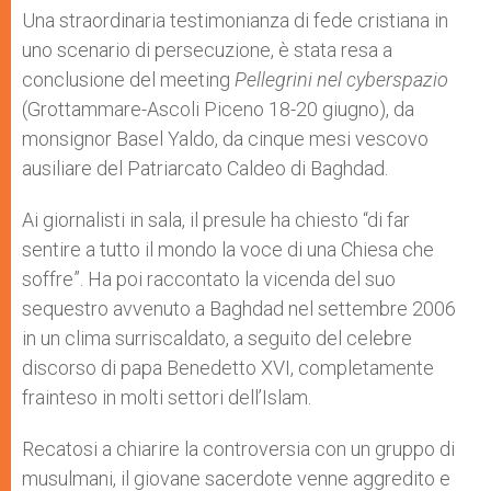
p
g
o
r
Una straordinaria testimonianza di fede cristiana in
p
e
k
uno scenario di persecuzione, è stata resa a
r
conclusione del meeting
Pellegrini nel cyberspazio
(Grottammare-Ascoli Piceno 18-20 giugno), da
monsignor Basel Yaldo, da cinque mesi vescovo
ausiliare del Patriarcato Caldeo di Baghdad.
Ai giornalisti in sala, il presule ha chiesto “di far
sentire a tutto il mondo la voce di una Chiesa che
soffre”. Ha poi raccontato la vicenda del suo
sequestro avvenuto a Baghdad nel settembre 2006
in un clima surriscaldato, a seguito del celebre
discorso di papa Benedetto XVI, completamente
frainteso in molti settori dell’Islam.
Recatosi a chiarire la controversia con un gruppo di
musulmani, il giovane sacerdote venne aggredito e