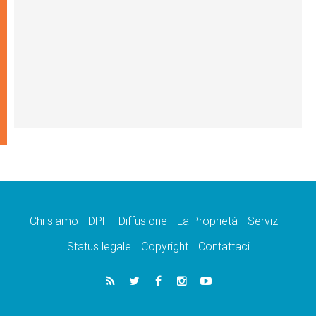
Chi siamo
DPF
Diffusione
La Proprietà
Servizi
Status legale
Copyright
Contattaci