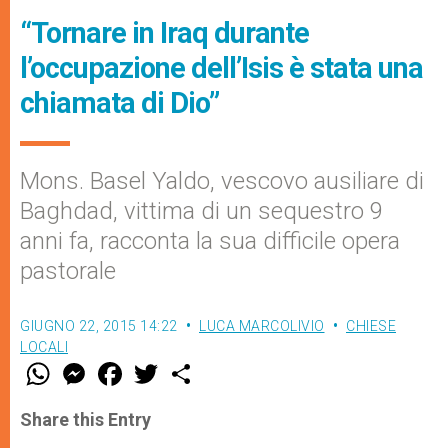
“Tornare in Iraq durante
l’occupazione dell’Isis è stata una
chiamata di Dio”
Mons. Basel Yaldo, vescovo ausiliare di
Baghdad, vittima di un sequestro 9
anni fa, racconta la sua difficile opera
pastorale
GIUGNO 22, 2015 14:22
LUCA MARCOLIVIO
CHIESE
LOCALI
W
M
F
T
S
h
e
a
w
h
a
s
c
i
a
t
s
e
t
r
Share this Entry
s
e
b
t
e
A
n
o
e