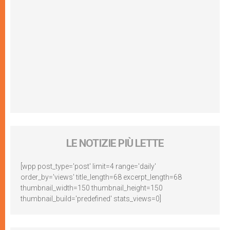
LE NOTIZIE PIÙ LETTE
[wpp post_type='post' limit=4 range='daily'
order_by='views' title_length=68 excerpt_length=68
thumbnail_width=150 thumbnail_height=150
thumbnail_build='predefined' stats_views=0]