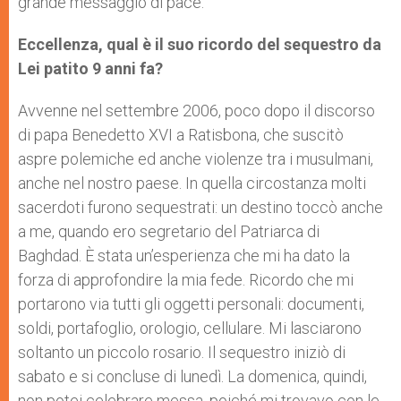
grande messaggio di pace.
Eccellenza, qual è il suo ricordo del sequestro da
Lei patito 9 anni fa?
Avvenne nel settembre 2006, poco dopo il discorso
di papa Benedetto XVI a Ratisbona, che suscitò
aspre polemiche ed anche violenze tra i musulmani,
anche nel nostro paese. In quella circostanza molti
sacerdoti furono sequestrati: un destino toccò anche
a me, quando ero segretario del Patriarca di
Baghdad. È stata un’esperienza che mi ha dato la
forza di approfondire la mia fede. Ricordo che mi
portarono via tutti gli oggetti personali: documenti,
soldi, portafoglio, orologio, cellulare. Mi lasciarono
soltanto un piccolo rosario. Il sequestro iniziò di
sabato e si concluse di lunedì. La domenica, quindi,
non potei celebrare messa, poiché mi trovavo con le