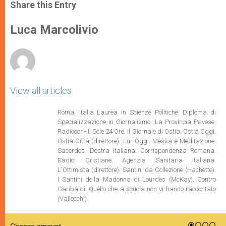
t
s
e
t
r
Share this Entry
s
e
b
t
e
A
n
o
e
p
g
o
r
Luca Marcolivio
p
e
k
r
View all articles
Roma, Italia Laurea in Scienze Politiche. Diploma di
Specializzazione in Giornalismo. La Provincia Pavese.
Radiocor - Il Sole 24 Ore. Il Giornale di Ostia. Ostia Oggi.
Ostia Città (direttore). Eur Oggi. Messa e Meditazione.
Sacerdos. Destra Italiana. Corrispondenza Romana.
Radici Cristiane. Agenzia Sanitaria Italiana.
L'Ottimista (direttore). Santini da Collezione (Hachette).
I Santini della Madonna di Lourdes (McKay). Contro
Garibaldi. Quello che a scuola non vi hanno raccontato
(Vallecchi).