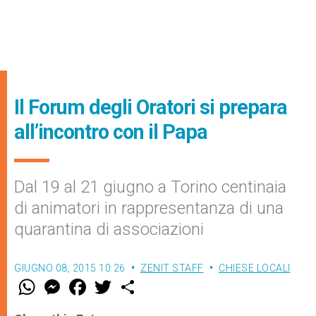
Il Forum degli Oratori si prepara
all’incontro con il Papa
Dal 19 al 21 giugno a Torino centinaia
di animatori in rappresentanza di una
quarantina di associazioni
GIUGNO 08, 2015 10:26
ZENIT STAFF
CHIESE LOCALI
W
M
F
T
S
h
e
a
w
h
a
s
c
i
a
t
s
e
t
r