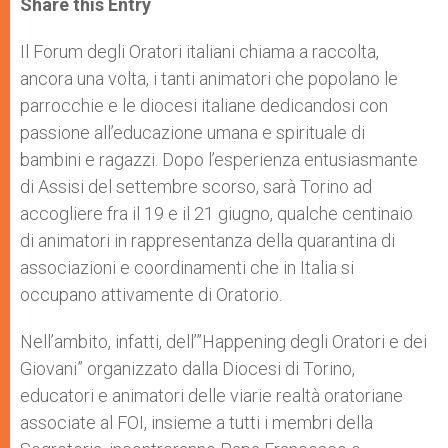
Share this Entry
s
e
b
t
e
A
n
o
e
p
g
o
r
Il Forum degli Oratori italiani chiama a raccolta,
p
e
k
ancora una volta, i tanti animatori che popolano le
r
parrocchie e le diocesi italiane dedicandosi con
passione all’educazione umana e spirituale di
bambini e ragazzi. Dopo l’esperienza entusiasmante
di Assisi del settembre scorso, sarà Torino ad
accogliere fra il 19 e il 21 giugno, qualche centinaio
di animatori in rappresentanza della quarantina di
associazioni e coordinamenti che in Italia si
occupano attivamente di Oratorio.
Nell’ambito, infatti, dell’”Happening degli Oratori e dei
Giovani” organizzato dalla Diocesi di Torino,
educatori e animatori delle viarie realtà oratoriane
associate al FOI, insieme a tutti i membri della