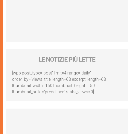
LE NOTIZIE PIÙ LETTE
[wpp post_type='post' limit=4 range='daily'
order_by='views' title_length=68 excerpt_length=68
thumbnail_width=150 thumbnail_height=150
thumbnail_build='predefined' stats_views=0]