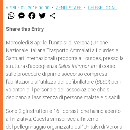
APRILE 02, 2015 00:00
ZENIT STAFF
CHIESE LOCALI
W
M
F
T
S
h
e
a
w
h
a
s
c
i
a
t
s
e
t
r
Share this Entry
s
e
b
t
e
A
n
o
e
p
g
o
r
Mercoledì 8 aprile, l’Unitalsi di Verona (Unione
p
e
k
Nazionale Italiana Trasporto Ammalati a Lourdes e
r
Santuari Internazionali) proporrà a Lourdes, presso la
struttura d’accoglienza
Salus Infirmorum
, il corso
sulle procedure di primo soccorso compresa
l’abilitazione all’utilizzo del defibrillatore (
BLSD
) per i
volontari e il personale dell’associazione che si
dedicano all’assistenza di persone malate e disabili.
Sono 2 gli istruttori e 16 i corsisti che hanno aderito
all’iniziativa. Questa si inserisce all’interno
del pellegrinaggio organizzato dall’Unitalsi di Verona