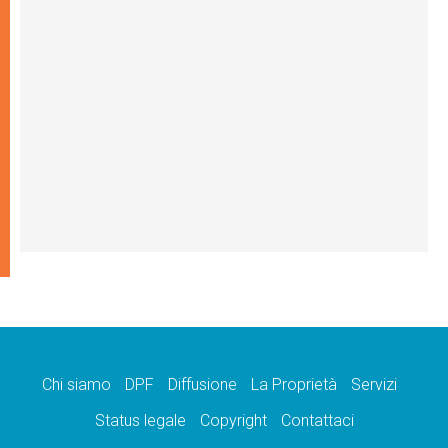
Chi siamo
DPF
Diffusione
La Proprietà
Servizi
Status legale
Copyright
Contattaci