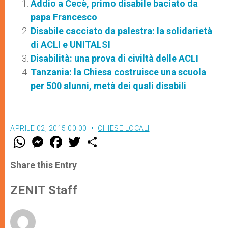
Addio a Cecè, primo disabile baciato da
papa Francesco
Disabile cacciato da palestra: la solidarietà
di ACLI e UNITALSI
Disabilità: una prova di civiltà delle ACLI
Tanzania: la Chiesa costruisce una scuola
per 500 alunni, metà dei quali disabili
APRILE 02, 2015 00:00
CHIESE LOCALI
W
M
F
T
S
h
e
a
w
h
a
s
c
i
a
t
s
e
t
r
Share this Entry
s
e
b
t
e
A
n
o
e
p
g
o
r
ZENIT Staff
p
e
k
r