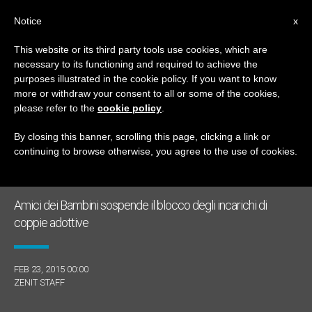
IT
Notice
x
This website or its third party tools use cookies, which are
necessary to its functioning and required to achieve the
GIORNO
purposes illustrated in the cookie policy. If you want to know
Febbraio 23rd, 2015
more or withdraw your consent to all or some of the cookies,
please refer to the
cookie policy
.
By closing this banner, scrolling this page, clicking a link or
continuing to browse otherwise, you agree to the use of cookies.
ULTIME NOTIZIE
Amici dei Bambini sospende il blocco degli incarichi di
coppie adottive
FEB 23, 2015 00:00
ZENIT STAFF