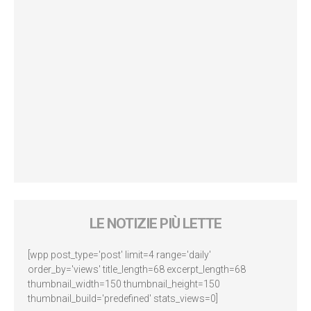
LE NOTIZIE PIÙ LETTE
[wpp post_type='post' limit=4 range='daily'
order_by='views' title_length=68 excerpt_length=68
thumbnail_width=150 thumbnail_height=150
thumbnail_build='predefined' stats_views=0]