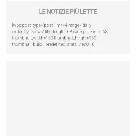
LE NOTIZIE PIÙ LETTE
[wpp post_type='post' limit=4 range='daily'
order_by='views' title_length=68 excerpt_length=68
thumbnail_width=150 thumbnail_height=150
thumbnail_build='predefined' stats_views=0]