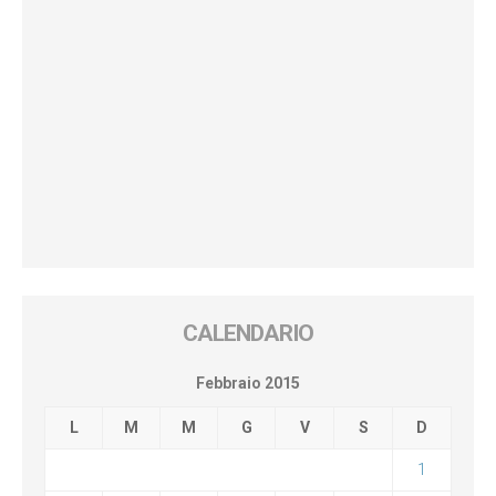
CALENDARIO
Febbraio 2015
L
M
M
G
V
S
D
1