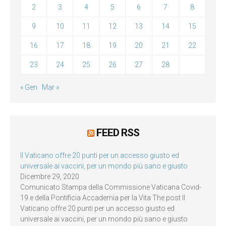
2
3
4
5
6
7
8
9
10
11
12
13
14
15
16
17
18
19
20
21
22
23
24
25
26
27
28
« Gen
Mar »
FEED RSS
Il Vaticano offre 20 punti per un accesso giusto ed
universale ai vaccini, per un mondo più sano e giusto
Dicembre 29, 2020
Comunicato Stampa della Commissione Vaticana Covid-
19 e della Pontificia Accademia per la Vita The post Il
Vaticano offre 20 punti per un accesso giusto ed
universale ai vaccini, per un mondo più sano e giusto