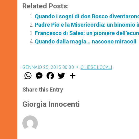
Related Posts:
Quando i sogni di don Bosco diventarono
Padre Pio e la Misericordia: un binomio i
Francesco di Sales: un pioniere dell’ec
Quando dalla magia… nascono miracoli
GENNAIO 25, 2015 00:00
CHIESE LOCALI
W
M
F
T
S
h
e
a
w
h
a
s
c
i
a
t
s
e
t
r
Share this Entry
s
e
b
t
e
A
n
o
e
p
g
o
r
Giorgia Innocenti
p
e
k
r