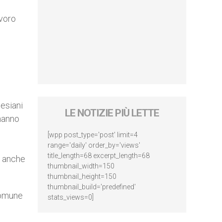
avoro
lesiani
LE NOTIZIE PIÙ LETTE
 hanno
[wpp post_type='post' limit=4
range='daily' order_by='views'
title_length=68 excerpt_length=68
a anche
thumbnail_width=150
thumbnail_height=150
thumbnail_build='predefined'
comune
stats_views=0]