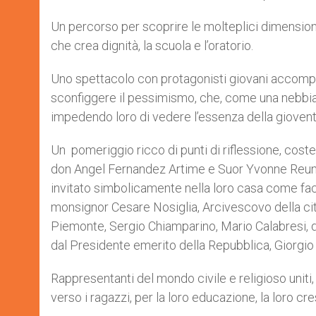
Un percorso per scoprire le molteplici dimension
che crea dignità, la scuola e l’oratorio.
Uno spettacolo con protagonisti giovani accompag
sconfiggere il pessimismo, che, come una nebbia, c
impedendo loro di vedere l’essenza della gioventù: i
Un pomeriggio ricco di punti di riflessione, costell
don Angel Fernandez Artime e Suor Yvonne Reungoa
invitato simbolicamente nella loro casa come fa
monsignor Cesare Nosiglia, Arcivescovo della citt
Piemonte, Sergio Chiamparino, Mario Calabresi, 
dal Presidente emerito della Repubblica, Giorgio
Rappresentanti del mondo civile e religioso uni
verso i ragazzi, per la loro educazione, la loro cres