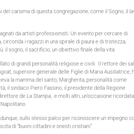
i del carisma di questa congregazione, come il Sogno, il l
nati da artisti professionisti. Un evento per cercare di
irconda i ragazzi in una spirale di paura e di tristezza,
l sogno, il sacrificio, un obiettivo finale della vita.
ato di grandi personalità religiose e civili. Il rettore dei sa
t, superiore generale delle Figlie di Maria Ausiliatrice,
ceva la mamma del santo, Margherita, personalità come
à, il sindaco Piero Fassino, il presidente della Regione
direttore de
La Stampa
, e molti altri, un’occasione ricordat
 Napolitano.
ti, dunque, sullo stesso palco per riconoscere un impegno 
cita di “buoni cittadini e onesti cristiani”.