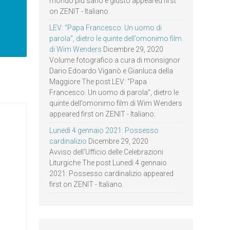
mondo più sano e giusto appeared first
on ZENIT - Italiano.
LEV: “Papa Francesco. Un uomo di
parola”, dietro le quinte dell’omonimo film
di Wim Wenders
Dicembre 29, 2020
Volume fotografico a cura di monsignor
Dario Edoardo Viganò e Gianluca della
Maggiore The post LEV: “Papa
Francesco. Un uomo di parola”, dietro le
quinte dell’omonimo film di Wim Wenders
appeared first on ZENIT - Italiano.
Lunedì 4 gennaio 2021: Possesso
cardinalizio
Dicembre 29, 2020
Avviso dell’Ufficio delle Celebrazioni
Liturgiche The post Lunedì 4 gennaio
2021: Possesso cardinalizio appeared
first on ZENIT - Italiano.