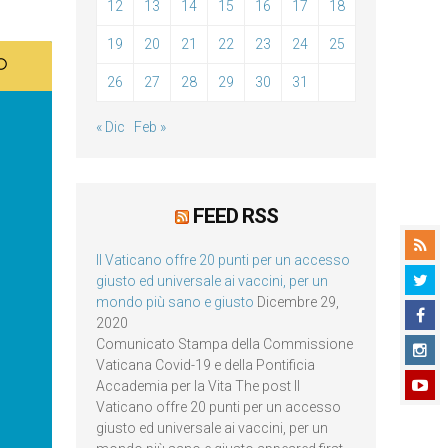
12
13
14
15
16
17
18
19
20
21
22
23
24
25
26
27
28
29
30
31
« Dic
Feb »
FEED RSS
Il Vaticano offre 20 punti per un accesso
giusto ed universale ai vaccini, per un
mondo più sano e giusto
Dicembre 29,
2020
Comunicato Stampa della Commissione
Vaticana Covid-19 e della Pontificia
Accademia per la Vita The post Il
Vaticano offre 20 punti per un accesso
giusto ed universale ai vaccini, per un