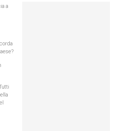
ia a
icorda
 paese?
n
Tutti
ella
el