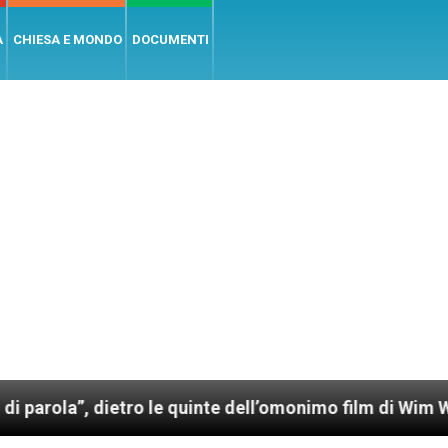
A
CHIESA E MONDO
DOCUMENTI
”, dietro le quinte dell’omonimo film di Wim Wenders