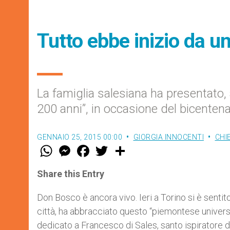
Tutto ebbe inizio da 
La famiglia salesiana ha presentato
200 anni”, in occasione del bicenten
GENNAIO 25, 2015 00:00
GIORGIA INNOCENTI
CHI
W
M
F
T
S
h
e
a
w
h
a
s
c
i
a
t
s
e
t
r
Share this Entry
s
e
b
t
e
A
n
o
e
p
g
o
r
Don Bosco è ancora vivo. Ieri a Torino si è sentit
p
e
k
città, ha abbracciato questo “piemontese universa
r
dedicato a Francesco di Sales, santo ispiratore de