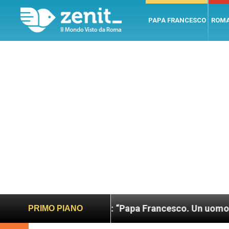
PAPA FRANCESCO
ROM
giusto
LEV: “Papa Francesco. Un uomo di parola
PRIMO PIANO