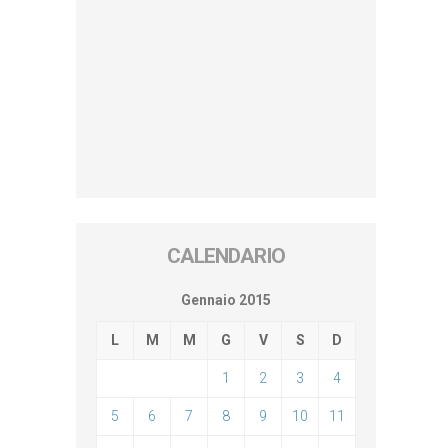
CALENDARIO
Gennaio 2015
L
M
M
G
V
S
D
1
2
3
4
5
6
7
8
9
10
11