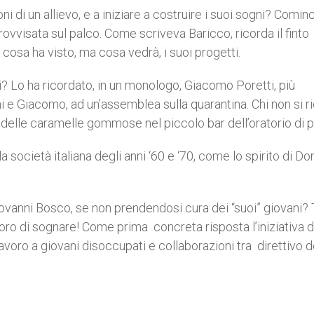
i di un allievo, e a iniziare a costruire i suoi sogni? Cominc
rovvisata sul palco. Come scriveva Baricco, ricorda il finto
cosa ha visto, ma cosa vedrà, i suoi progetti.
ri? Lo ha ricordato, in un monologo, Giacomo Poretti, più
 e Giacomo, ad un’assemblea sulla quarantina. Chi non si r
 o delle caramelle gommose nel piccolo bar dell’oratorio di
a società italiana degli anni ‘60 e ‘70, come lo spirito di Do
ovanni Bosco, se non prendendosi cura dei “suoi” giovani? 
ro di sognare! Come prima concreta risposta l’iniziativa d
lavoro a giovani disoccupati e collaborazioni tra direttivo d