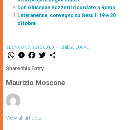
Don Giuseppe Bozzetti ricordato a Roma
Lateranense, convegno su Gesù il 19 e 20
ottobre
GENNAIO 07, 2015 00:00
CHIESE LOCALI
W
M
F
T
S
h
e
a
w
h
a
s
c
i
a
t
s
e
t
r
Share this Entry
s
e
b
t
e
A
n
o
e
p
g
o
r
Maurizio Moscone
p
e
k
r
View all articles