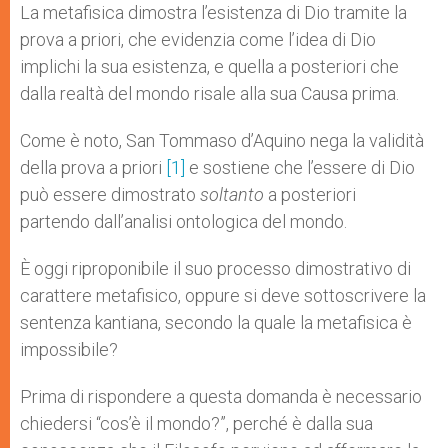
p
g
o
r
La metafisica dimostra l’esistenza di Dio tramite la
p
e
k
prova a priori, che evidenzia come l’idea di Dio
r
implichi la sua esistenza, e quella a posteriori che
dalla realtà del mondo risale alla sua Causa prima.
Come è noto, San Tommaso d’Aquino nega la validità
della prova a priori
[1]
e sostiene che l’essere di Dio
può essere dimostrato
soltanto
a posteriori
partendo dall’analisi ontologica del mondo.
È oggi riproponibile il suo processo dimostrativo di
carattere metafisico, oppure si deve sottoscrivere la
sentenza kantiana, secondo la quale la metafisica è
impossibile?
Prima di rispondere a questa domanda è necessario
chiedersi “cos’è il mondo?”, perché è dalla sua