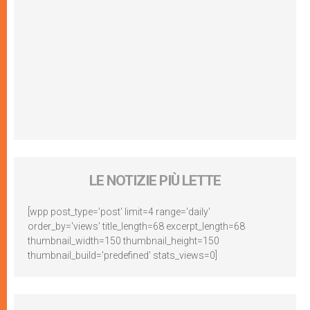
LE NOTIZIE PIÙ LETTE
[wpp post_type='post' limit=4 range='daily'
order_by='views' title_length=68 excerpt_length=68
thumbnail_width=150 thumbnail_height=150
thumbnail_build='predefined' stats_views=0]