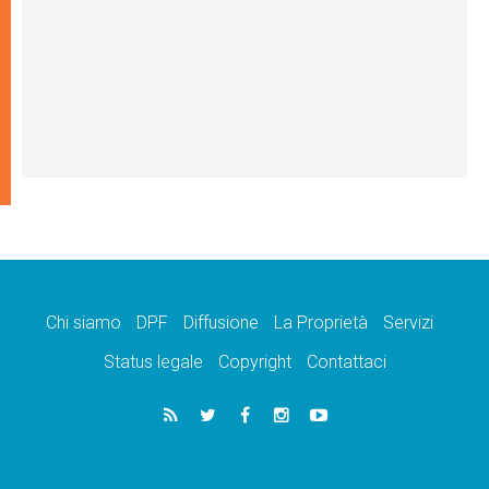
Chi siamo
DPF
Diffusione
La Proprietà
Servizi
Status legale
Copyright
Contattaci