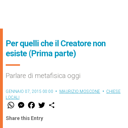
Per quelli che il Creatore non
esiste (Prima parte)
Parlare di metafisica oggi
GENNAIO 07, 2015 00:00
MAURIZIO MOSCONE
CHIESE
LOCALI
W
M
F
T
S
h
e
a
w
h
a
s
c
i
a
t
s
e
t
r
Share this Entry
s
e
b
t
e
A
n
o
e