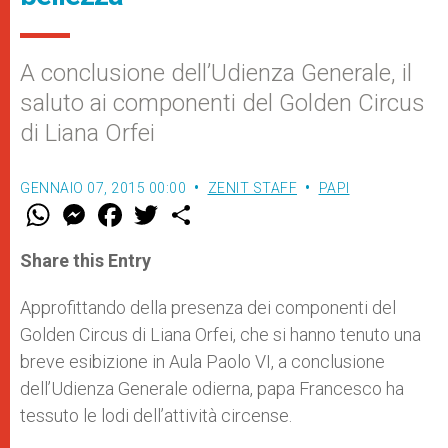
A conclusione dell’Udienza Generale, il
saluto ai componenti del Golden Circus
di Liana Orfei
GENNAIO 07, 2015 00:00
ZENIT STAFF
PAPI
W
M
F
T
S
h
e
a
w
h
a
s
c
i
a
t
s
e
t
r
Share this Entry
s
e
b
t
e
A
n
o
e
p
g
o
r
Approfittando della presenza dei componenti del
p
e
k
Golden Circus di Liana Orfei, che si hanno tenuto una
r
breve esibizione in Aula Paolo VI, a conclusione
dell’Udienza Generale odierna, papa Francesco ha
tessuto le lodi dell’attività circense.