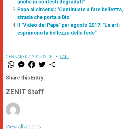
anche in contesti degradati"
Papa ai circensi: "Continuate a fare bellezza,
strada che porta a Dio"
Il "Video del Papa" per agosto 2017: "Le arti
esprimono la bellezza della fede"
GENNAIO 07, 2015 00:00
PAPI
W
M
F
T
S
h
e
a
w
h
a
s
c
i
a
t
s
e
t
r
Share this Entry
s
e
b
t
e
A
n
o
e
p
g
o
r
ZENIT Staff
p
e
k
r
View all articles