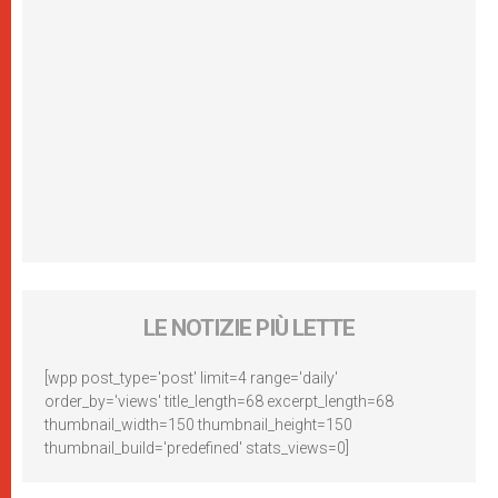
LE NOTIZIE PIÙ LETTE
[wpp post_type='post' limit=4 range='daily'
order_by='views' title_length=68 excerpt_length=68
thumbnail_width=150 thumbnail_height=150
thumbnail_build='predefined' stats_views=0]