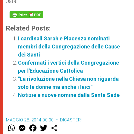
Jataí.
Related Posts:
I cardinali Sarah e Piacenza nominati
membri della Congregazione delle Cause
dei Santi
Confermati i vertici della Congregazione
per l'Educazione Cattolica
"La rivoluzione nella Chiesa non riguarda
solo le donne ma anche i laici"
Notizie e nuove nomine dalla Santa Sede
MAGGIO 28, 2014 00:00
DICASTERI
W
M
F
T
S
h
e
a
w
h