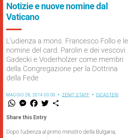
Notizie e nuove nomine dal
Vaticano
L’udienza a mons. Francesco Follo e le
nomine del card. Parolin e dei vescovi
Gadecki e Voderholzer come membri
della Congregazione per la Dottrina
della Fede
MAGGIO 28, 2014 00:00
ZENIT STAFF
DICASTERI
W
M
F
T
S
h
e
a
w
h
a
s
c
i
a
t
s
e
t
r
Share this Entry
s
e
b
t
e
A
n
o
e
p
g
o
r
Dopo l’udienza al primo ministro della Bulgaria,
p
e
k