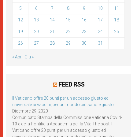
5
6
7
8
9
10
11
12
13
14
15
16
17
18
19
20
21
22
23
24
25
26
27
28
29
30
31
« Apr
Giu »
FEED RSS
Il Vaticano offre 20 punti per un accesso giusto ed
universale ai vaccini, per un mondo più sano e giusto
Dicembre 29, 2020
Comunicato Stampa della Commissione Vaticana Covid-
19 e della Pontificia Accademia per la Vita The post Il
Vaticano offre 20 punti per un accesso giusto ed
universale ai vaccini, per un mondo più sano e giusto