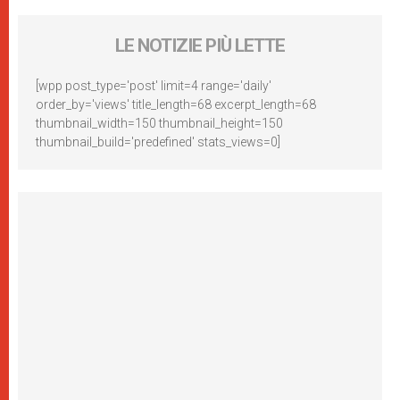
LE NOTIZIE PIÙ LETTE
[wpp post_type='post' limit=4 range='daily'
order_by='views' title_length=68 excerpt_length=68
thumbnail_width=150 thumbnail_height=150
thumbnail_build='predefined' stats_views=0]