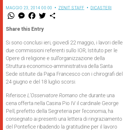
MAGGIO 23, 2014 00:00
ZENIT STAFF
DICASTERI
W
M
F
T
S
h
e
a
w
h
a
s
c
i
a
t
s
e
t
r
Share this Entry
s
e
b
t
e
A
n
o
e
p
g
o
r
Si sono conclusi ieri, giovedì 22 maggio, i lavori delle
p
e
k
due commissioni referenti sullo IOR, Istituto per le
r
Opere di religione e sull’organizzazione della
Struttura economico-amministrativa della Santa
Sede istituite da Papa Francesco con i chirografi del
24 giugno e del 18 luglio scorsi.
Riferisce
L’Osservatore Romano
che durante una
cena offerta nella Casina Pio IV il cardinale George
Pell, prefetto della Segreteria per l’economia, ha
consegnato ai presenti una lettera di ringraziamento
del Pontefice ribadendo la gratitudine per il lavoro