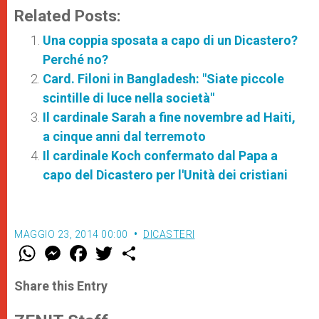
Related Posts:
Una coppia sposata a capo di un Dicastero?
Perché no?
Card. Filoni in Bangladesh: "Siate piccole
scintille di luce nella società"
Il cardinale Sarah a fine novembre ad Haiti,
a cinque anni dal terremoto
Il cardinale Koch confermato dal Papa a
capo del Dicastero per l'Unità dei cristiani
MAGGIO 23, 2014 00:00
DICASTERI
W
M
F
T
S
h
e
a
w
h
a
s
c
i
a
t
s
e
t
r
Share this Entry
s
e
b
t
e
A
n
o
e
p
g
o
r