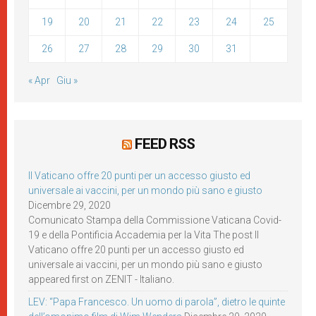
19
20
21
22
23
24
25
26
27
28
29
30
31
« Apr
Giu »
FEED RSS
Il Vaticano offre 20 punti per un accesso giusto ed
universale ai vaccini, per un mondo più sano e giusto
Dicembre 29, 2020
Comunicato Stampa della Commissione Vaticana Covid-
19 e della Pontificia Accademia per la Vita The post Il
Vaticano offre 20 punti per un accesso giusto ed
universale ai vaccini, per un mondo più sano e giusto
appeared first on ZENIT - Italiano.
LEV: “Papa Francesco. Un uomo di parola”, dietro le quinte