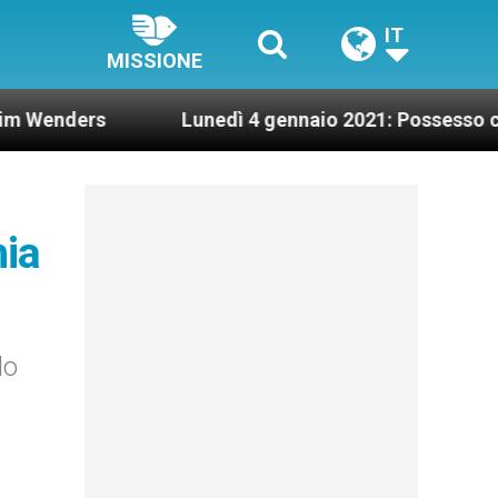
IT
MISSIONE
s
Lunedì 4 gennaio 2021: Possesso cardinalizi
nia
do