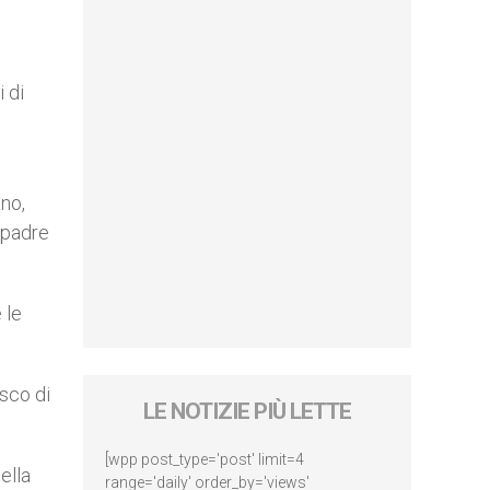
i di
ano,
 padre
 le
esco di
LE NOTIZIE PIÙ LETTE
[wpp post_type='post' limit=4
ella
range='daily' order_by='views'