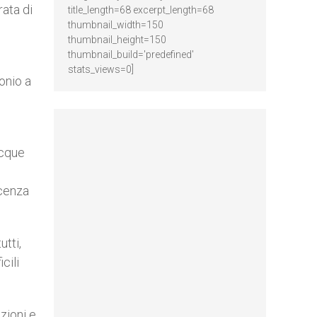
ata di
title_length=68 excerpt_length=68
thumbnail_width=150
thumbnail_height=150
thumbnail_build='predefined'
stats_views=0]
onio a
acque
scenza
utti,
cili
zioni e