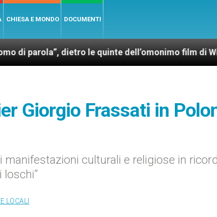
A
CHIESA E MONDO
DOCUMENTI
la”, dietro le quinte dell’omonimo film di Wim Wender
ier Giorgio Frassati in Polo
 manifestazioni culturali e religiose in ricor
 loschi”
E LOCALI