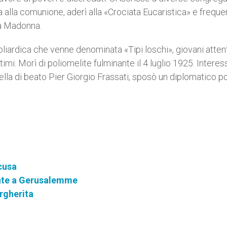
 alla comunione, aderì alla «Crociata Eucaristica» e freque
la Madonna.
oliardica che venne denominata «Tipi loschi», giovani atten
ultimi. Morì di poliomelite fulminante il 4 luglio 1925. Intere
lla di beato Pier Giorgio Frassati, sposò un diplomatico p
acusa
nte a Gerusalemme
argherita