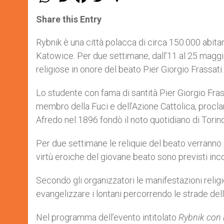
h
e
a
w
h
a
s
c
i
a
t
s
e
t
r
Share this Entry
s
e
b
t
e
A
n
o
e
p
g
o
r
Rybnik è una città polacca di circa 150.000 abitant
p
e
k
Katowice. Per due settimane, dall’11 al 25 maggio
r
religiose in onore del beato Pier Giorgio Frassati.
Lo studente con fama di santità Pier Giorgio Frassa
membro della Fuci e dell’Azione Cattolica, procl
Afredo nel 1896 fondò il noto quotidiano di Tori
Per due settimane le reliquie del beato verranno 
virtù eroiche del giovane beato sono previsti inco
Secondo gli organizzatori le manifestazioni religi
evangelizzare i lontani percorrendo le strade dell
Nel programma dell’evento intitolato
Rybnik con i