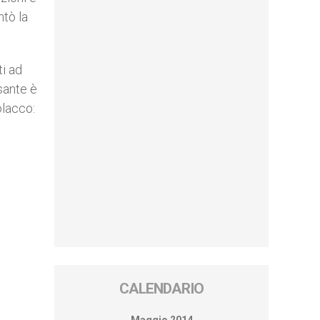
ntò la
ti ad
ssante è
olacco:
CALENDARIO