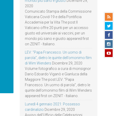
mondo più sano e giusto
Dicembre 29,
2020
Comunicato Stampa della Commissione
Vaticana Covid-19 e della Pontificia
Accademia per la Vita The post Il
Vaticano offre 20 punti per un accesso
giusto ed universale ai vaccini, per un
mondo più sano e giusto appeared first
on ZENIT - Italiano.
LEV: “Papa Francesco. Un uomo di
parola”, dietro le quinte dell’omonimo film
di Wim Wenders
Dicembre 29, 2020
Volume fotografico a cura di monsignor
Dario Edoardo Viganò e Gianluca della
Maggiore The post LEV: “Papa
Francesco. Un uomo di parola”, dietro le
quinte dell’omonimo film di Wim Wenders
appeared first on ZENIT - Italiano.
Lunedì 4 gennaio 2021: Possesso
cardinalizio
Dicembre 29, 2020
Avviso dell’Ufficio delle Celebrazioni