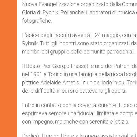
Nuova Evangelizzazione organizzato dalla Comuni
Gloria di Rybnik. Poi anche: i laboratori di music
fotografiche.
L’apice degli incontri avverrà il 24 maggio, con l
Rybnik. Tutti gli incontri sono stato organizzati d
membri dei gruppi e delle comunità parrocchiali.
Il Beato Pier Giorgio Frassati è uno dei Patroni d
nel 1901 a Torino in una famiglia della ricca borgh
pittrice Adelaide Ametis. In un periodo in cui To
delle difficoltà in cui si dibattevano gli operai.
Entrò in contatto con la povertà: durante il liceo
esprimeva sempre una fiducia illimitata e completa
con impegno, ma anche con serenità e letizia.
Dedicò il tempo libero alle opere assistenziali a 