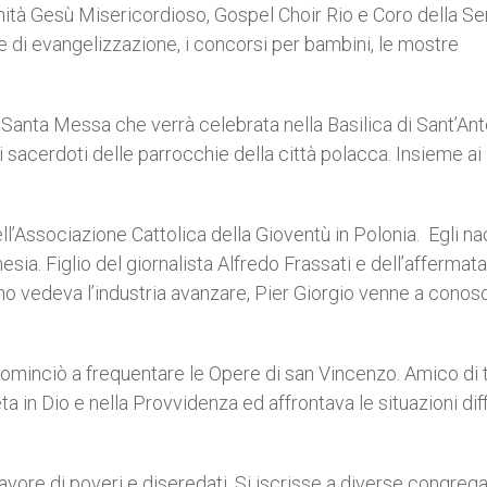
tà Gesù Misericordioso, Gospel Choir Rio e Coro della Ser
a e di evangelizzazione, i concorsi per bambini, le mostre
a Santa Messa che verrà celebrata nella Basilica di Sant’Ant
ai sacerdoti delle parrocchie della città polacca. Insieme ai
ell’Associazione Cattolica della Gioventù in Polonia. Egli n
esia. Figlio del giornalista Alfredo Frassati e dell’affermata
rino vedeva l’industria avanzare, Pier Giorgio venne a cono
 cominciò a frequentare le Opere di san Vincenzo. Amico di t
 in Dio e nella Provvidenza ed affrontava le situazioni diffi
favore di poveri e diseredati. Si iscrisse a diverse congrega