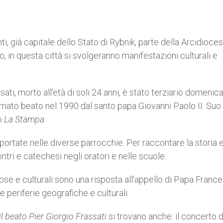
i, già capitale dello Stato di Rybnik, parte della Arcidioces
, in questa città si svolgeranno manifestazioni culturali e
ti, morto all’età di soli 24 anni, è stato terziario domenic
amato beato nel 1990 dal santo papa Giovanni Paolo II. Suo
no
La Stampa
.
portate nelle diverse parrocchie. Per raccontare la storia e
ntri e catechesi negli oratori e nelle scuole.
ose e culturali sono una risposta all’appello di Papa Franc
e periferie geografiche e culturali.
l beato Pier Giorgio Frassati
si trovano anche: il concerto d