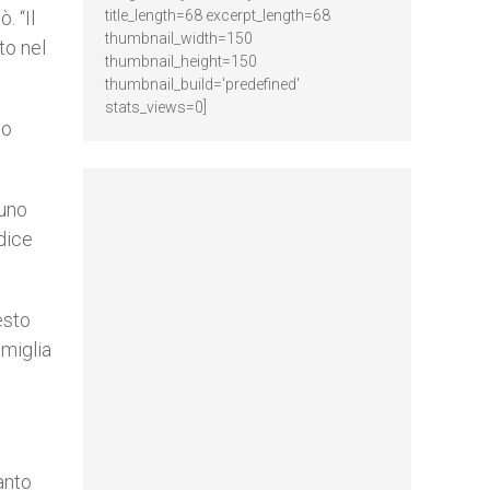
. “Il
title_length=68 excerpt_length=68
thumbnail_width=150
to nel
thumbnail_height=150
thumbnail_build='predefined'
stats_views=0]
no
suno
 dice
esto
amiglia
anto