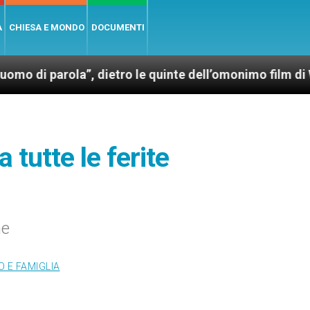
A
CHIESA E MONDO
DOCUMENTI
ola”, dietro le quinte dell’omonimo film di Wim Wend
tutte le ferite
ne
 E FAMIGLIA