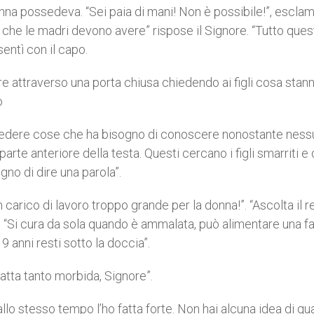
onna possedeva. “Sei paia di mani! Non è possibile!”, esclamò
 che le madri devono avere” rispose il Signore. “Tutto ques
entì con il capo.
re attraverso una porta chiusa chiedendo ai figli cosa stan
o
r vedere cose che ha bisogno di conoscere nonostante nes
parte anteriore della testa. Questi cercano i figli smarriti e
no di dire una parola”.
 carico di lavoro troppo grande per la donna!”. “Ascolta il r
e: “Si cura da sola quando è ammalata, può alimentare una f
9 anni resti sotto la doccia”.
fatta tanto morbida, Signore”.
llo stesso tempo l’ho fatta forte. Non hai alcuna idea di qu