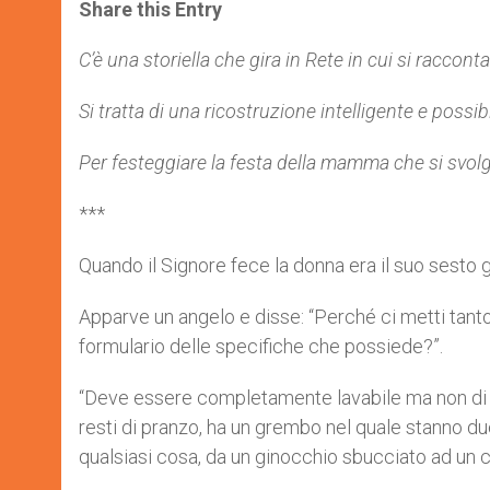
t
s
e
t
r
Share this Entry
s
e
b
t
e
A
n
o
e
p
g
o
r
C’è una storiella che gira in Rete in cui si raccon
p
e
k
r
Si tratta di una ricostruzione intelligente e possibi
Per festeggiare la festa della mamma che si svol
***
Quando il Signore fece la donna era il suo sesto g
Apparve un angelo e disse: “Perché ci metti tanto 
formulario delle specifiche che possiede?”.
“Deve essere completamente lavabile ma non di plas
resti di pranzo, ha un grembo nel quale stanno d
qualsiasi cosa, da un ginocchio sbucciato ad un cu