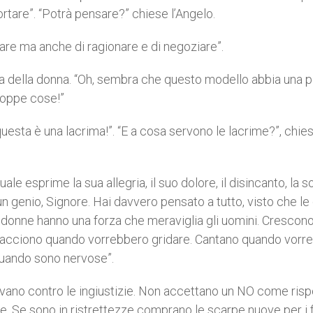
tare”. “Potrà pensare?” chiese l’Angelo.
are ma anche di ragionare e di negoziare”.
ia della donna. “Oh, sembra che questo modello abbia una p
roppe cose!”
questa è una lacrima!”. “E a cosa servono le lacrime?”, chie
le esprime la sua allegria, il suo dolore, il disincanto, la so
 un genio, Signore. Hai davvero pensato a tutto, visto che l
onne hanno una forza che meraviglia gli uomini. Crescono i 
i, tacciono quando vorrebbero gridare. Cantano quando vorr
quando sono nervose”.
llevano contro le ingiustizie. Non accettano un NO come ris
. Se sono in ristrettezze comprano le scarpe nuove per i fi