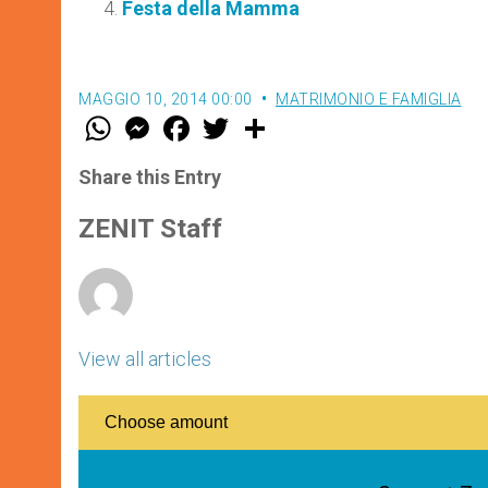
Festa della Mamma
MAGGIO 10, 2014 00:00
MATRIMONIO E FAMIGLIA
W
M
F
T
S
h
e
a
w
h
a
s
c
i
a
t
s
e
t
r
Share this Entry
s
e
b
t
e
A
n
o
e
p
g
o
r
ZENIT Staff
p
e
k
r
View all articles