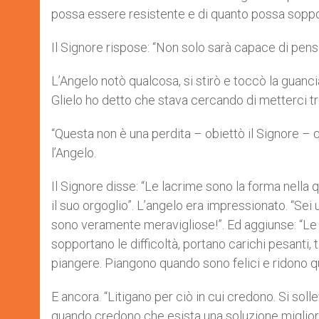
possa essere resistente e di quanto possa soppor
Il Signore rispose: “Non solo sarà capace di pens
L’Angelo notò qualcosa, si stirò e toccò la guanc
Glielo ho detto che stava cercando di metterci t
“Questa non è una perdita – obiettò il Signore – 
l’Angelo.
Il Signore disse: “Le lacrime sono la forma nella qua
il suo orgoglio”. L’angelo era impressionato. “Sei
sono veramente meravigliose!”. Ed aggiunse: “Le d
sopportano le difficoltà, portano carichi pesant
piangere. Piangono quando sono felici e ridono 
E ancora. “Litigano per ciò in cui credono. Si so
quando credono che esista una soluzione migliore