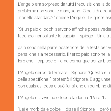
L’angelo era sorpreso da tutti i requisiti che la d
problema non sono le mani, sono i 3 paia di occhi
modello standard?” chiese l’Angelo. Il Signore ass
“Sì, un paio di occhi servono affinché possa vede
facendo, nonostante lo sappia – spiegò -. Un altr
paio sono nella parte posteriore della testa pe
pensi che sia necessario. Il terzo paio sono nella 
loro che li capisce e li ama comunque senza bisog
L’Angelo cercò di fermare il Signore: “Questo è un
delle specifiche!”, protestò il Signore. E aggiuns
con qualsiasi cosa e può far sì che un bambino di 
L’Angelo si avvicinò e toccò la donna. “Però l’hai 
“Lei è morbida e dolce – disse il Signore – però a