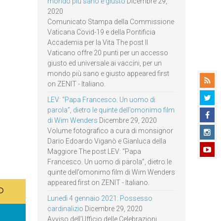
mondo più sano e giusto
Dicembre 29,
2020
Comunicato Stampa della Commissione
Vaticana Covid-19 e della Pontificia
Accademia per la Vita The post Il
Vaticano offre 20 punti per un accesso
giusto ed universale ai vaccini, per un
mondo più sano e giusto appeared first
on ZENIT - Italiano.
LEV: “Papa Francesco. Un uomo di
parola”, dietro le quinte dell’omonimo film
di Wim Wenders
Dicembre 29, 2020
Volume fotografico a cura di monsignor
Dario Edoardo Viganò e Gianluca della
Maggiore The post LEV: “Papa
Francesco. Un uomo di parola”, dietro le
quinte dell’omonimo film di Wim Wenders
appeared first on ZENIT - Italiano.
Lunedì 4 gennaio 2021: Possesso
cardinalizio
Dicembre 29, 2020
Avviso dell’Ufficio delle Celebrazioni