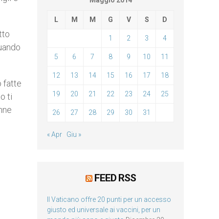
Maggio 2014
L
M
M
G
V
S
D
tto
1
2
3
4
quando
5
6
7
8
9
10
11
12
13
14
15
16
17
18
 fatte
19
20
21
22
23
24
25
o ti
onne
26
27
28
29
30
31
« Apr
Giu »
FEED RSS
Il Vaticano offre 20 punti per un accesso
giusto ed universale ai vaccini, per un