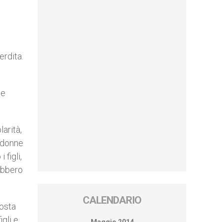
erdita.
se
larità,
e donne
figli,
ebbero
CALENDARIO
posta
gli e