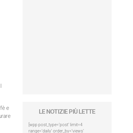
l
ffè e
LE NOTIZIE PIÙ LETTE
urare
[wpp post_type='post' limit=4
range='daily' order_by='views'