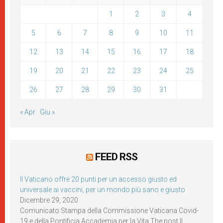
1
2
3
4
5
6
7
8
9
10
11
12
13
14
15
16
17
18
19
20
21
22
23
24
25
26
27
28
29
30
31
« Apr
Giu »
FEED RSS
Il Vaticano offre 20 punti per un accesso giusto ed
universale ai vaccini, per un mondo più sano e giusto
Dicembre 29, 2020
Comunicato Stampa della Commissione Vaticana Covid-
19 e della Pontificia Accademia per la Vita The post Il