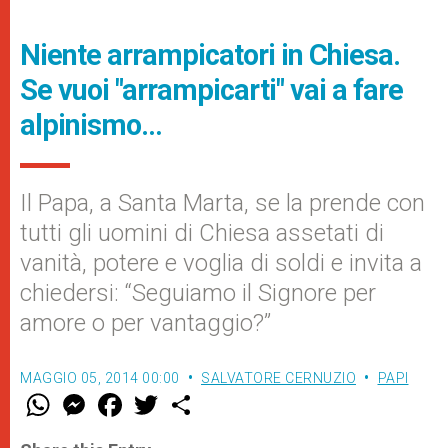
Niente arrampicatori in Chiesa.
Se vuoi "arrampicarti" vai a fare
alpinismo…
Il Papa, a Santa Marta, se la prende con
tutti gli uomini di Chiesa assetati di
vanità, potere e voglia di soldi e invita a
chiedersi: “Seguiamo il Signore per
amore o per vantaggio?”
MAGGIO 05, 2014 00:00
SALVATORE CERNUZIO
PAPI
W
M
F
T
S
h
e
a
w
h
a
s
c
i
a
t
s
e
t
r