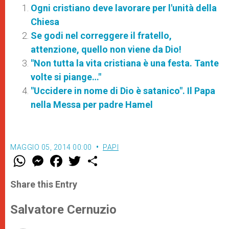
Ogni cristiano deve lavorare per l'unità della
Chiesa
Se godi nel correggere il fratello,
attenzione, quello non viene da Dio!
"Non tutta la vita cristiana è una festa. Tante
volte si piange…"
"Uccidere in nome di Dio è satanico". Il Papa
nella Messa per padre Hamel
MAGGIO 05, 2014 00:00
PAPI
W
M
F
T
S
h
e
a
w
h
a
s
c
i
a
t
s
e
t
r
Share this Entry
s
e
b
t
e
A
n
o
e
p
g
o
r
Salvatore Cernuzio
p
e
k
r