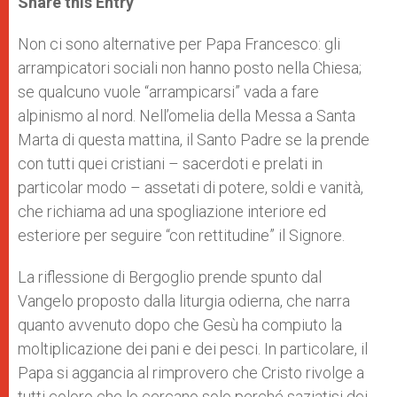
Share this Entry
s
e
b
t
e
A
n
o
e
p
g
o
r
Non ci sono alternative per Papa Francesco: gli
p
e
k
arrampicatori sociali non hanno posto nella Chiesa;
r
se qualcuno vuole “arrampicarsi” vada a fare
alpinismo al nord. Nell’omelia della Messa a Santa
Marta di questa mattina, il Santo Padre se la prende
con tutti quei cristiani – sacerdoti e prelati in
particolar modo – assetati di potere, soldi e vanità,
che richiama ad una spogliazione interiore ed
esteriore per seguire “con rettitudine” il Signore.
La riflessione di Bergoglio prende spunto dal
Vangelo proposto dalla liturgia odierna, che narra
quanto avvenuto dopo che Gesù ha compiuto la
moltiplicazione dei pani e dei pesci. In particolare, il
Papa si aggancia al rimprovero che Cristo rivolge a
tutti coloro che lo cercano solo perché saziatisi dei