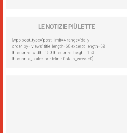
LE NOTIZIE PIÙ LETTE
[wpp post_type='post' limit=4 range='daily'
order_by='views' title_length=68 excerpt_length=68
thumbnail_width=150 thumbnail_height=150
thumbnail_build='predefined' stats_views=0]