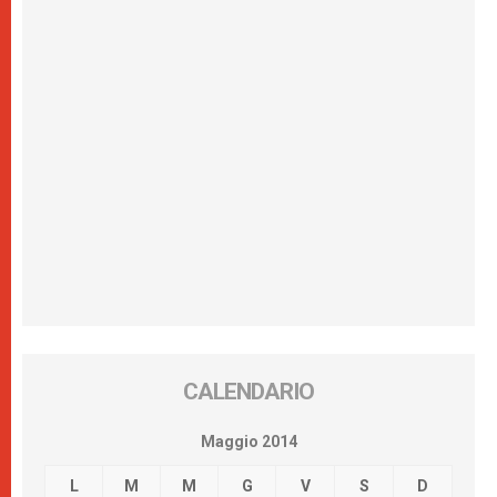
CALENDARIO
Maggio 2014
L
M
M
G
V
S
D