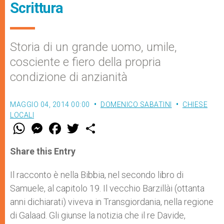
Scrittura
Storia di un grande uomo, umile,
cosciente e fiero della propria
condizione di anzianità
MAGGIO 04, 2014 00:00
DOMENICO SABATINI
CHIESE
LOCALI
W
M
F
T
S
h
e
a
w
h
a
s
c
i
a
t
s
e
t
r
Share this Entry
s
e
b
t
e
A
n
o
e
p
g
o
r
Il racconto è nella Bibbia, nel secondo libro di
p
e
k
Samuele, al capitolo 19. Il vecchio Barzillài (ottanta
r
anni dichiarati) viveva in Transgiordania, nella regione
di Galaad. Gli giunse la notizia che il re Davide,