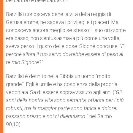
dei cantori e delle cantanti?”
Barzillài conosceva bene la vita della reggia di
Gerusalemme; ne sapeva i privilegi e i piaceri. Ma
conosceva ancora meglio se stesso: il suo orizzonte
era basso, non s’entusiasmava più come una volta;
aveva perso il gusto delle cose. Sicché concluse: “
E
perché allora il tuo servo dovrebbe essere di peso al
re mio Signore?”
Barzillai è definito nella Bibbia un uomo “molto
grande”. Egli è umile e ha coscienza della propria
vecchiaia. Sa di essere sopravvissuto agli anni (“
Gli
anni della nostra vita sono settanta, ottanta per i più
robusti, ma la maggior parte sono fatica e dolore;
passano presto e noi ci dileguiamo.
” nel Salmo
90,10).