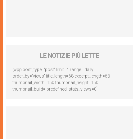
LE NOTIZIE PIÙ LETTE
[wpp post_type='post' limit=4 range='daily'
order_by='views' title_length=68 excerpt_length=68
thumbnail_width=150 thumbnail_height=150
thumbnail_build='predefined' stats_views=0]