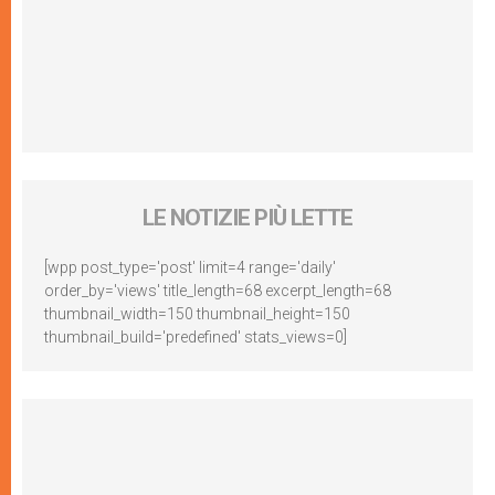
LE NOTIZIE PIÙ LETTE
[wpp post_type='post' limit=4 range='daily'
order_by='views' title_length=68 excerpt_length=68
thumbnail_width=150 thumbnail_height=150
thumbnail_build='predefined' stats_views=0]