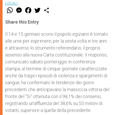
LOCALI
W
M
F
T
S
h
e
a
w
h
a
s
c
i
a
t
s
e
t
r
Share this Entry
s
e
b
t
e
A
n
o
e
p
g
o
r
Il 14 e 15 gennaio scorsi il popolo egiziano è tornato
p
e
k
alle urne per esprimere, per la sesta volta in tre anni
r
e attraverso lo strumento referendario, il proprio
assenso alla nuova Carta costituzionale. Il responso,
comunicato sabato pomeriggio in conferenza
stampa, al termine di cinque giornate caratterizzate
anche da tragici episodi di violenza e spargimenti di
sangue, ha confermato le tendenze dei giorni
precedenti che anticipavano la massiccia vittoria del
fronte del “Si” ottenuta con il 98,1% dei consensi,
registrando un’affluenza del 38,6% su 53 milioni di
votanti, superiore a quella della precedente