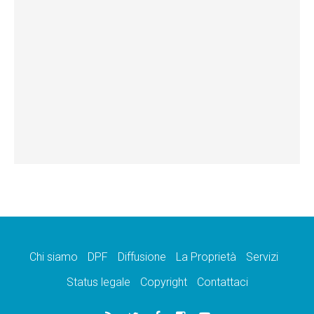
Chi siamo
DPF
Diffusione
La Proprietà
Servizi
Status legale
Copyright
Contattaci