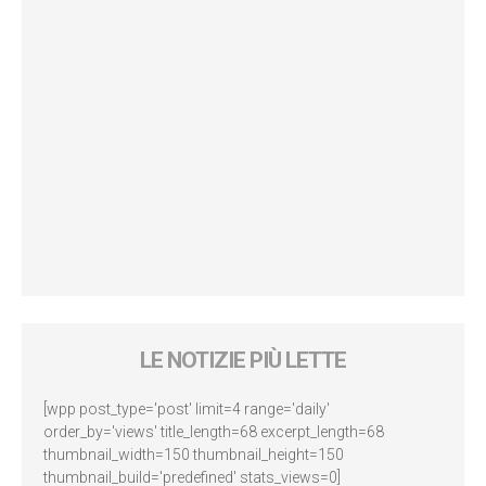
LE NOTIZIE PIÙ LETTE
[wpp post_type='post' limit=4 range='daily'
order_by='views' title_length=68 excerpt_length=68
thumbnail_width=150 thumbnail_height=150
thumbnail_build='predefined' stats_views=0]