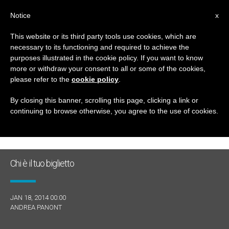
IT
Notice
x
This website or its third party tools use cookies, which are
necessary to its functioning and required to achieve the
GIORNO
purposes illustrated in the cookie policy. If you want to know
Gennaio 18th, 2014
more or withdraw your consent to all or some of the cookies,
please refer to the
cookie policy
.
By closing this banner, scrolling this page, clicking a link or
continuing to browse otherwise, you agree to the use of cookies.
ULTIME NOTIZIE
Chi è il tuo biglietto
JAN 18, 2014 00:00
ANDREA PANONT