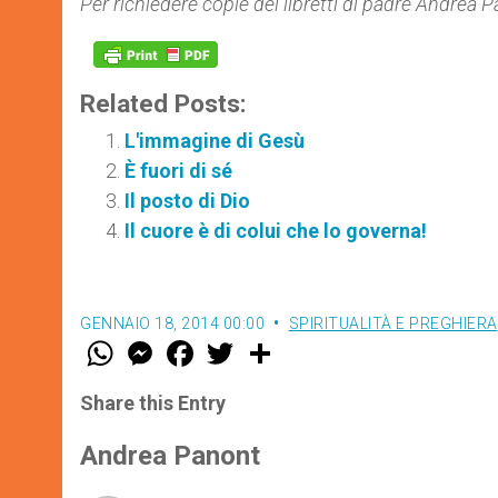
Per richiedere copie dei libretti di padre Andrea
Related Posts:
L'immagine di Gesù
È fuori di sé
Il posto di Dio
Il cuore è di colui che lo governa!
GENNAIO 18, 2014 00:00
SPIRITUALITÀ E PREGHIERA
W
M
F
T
S
h
e
a
w
h
a
s
c
i
a
t
s
e
t
r
Share this Entry
s
e
b
t
e
A
n
o
e
p
g
o
r
Andrea Panont
p
e
k
r