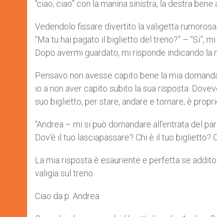
“ciao, ciao” con la manina sinistra, la destra ben
Vedendolo fissare divertito la valigetta rumorosa 
“Ma tu hai pagato il biglietto del treno?” – “Si”, 
Dopo avermi guardato, mi risponde indicando la
Pensavo non avesse capito bene la mia domanda; gl
io a non aver capito subito la sua risposta. Dovevo 
suo biglietto, per stare, andare e tornare, è prop
“Andrea – mi si può domandare all’entrata del parad
Dov’è il tuo lasciapassare? Chi è il tuo biglietto? Chi
La mia risposta è esauriente e perfetta se addit
valigia sul treno.
Ciao da p. Andrea