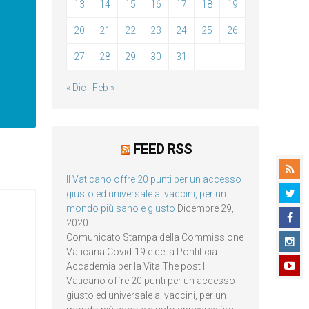
13
14
15
16
17
18
19
20
21
22
23
24
25
26
27
28
29
30
31
« Dic
Feb »
FEED RSS
Il Vaticano offre 20 punti per un accesso
giusto ed universale ai vaccini, per un
mondo più sano e giusto
Dicembre 29,
2020
Comunicato Stampa della Commissione
Vaticana Covid-19 e della Pontificia
Accademia per la Vita The post Il
Vaticano offre 20 punti per un accesso
giusto ed universale ai vaccini, per un