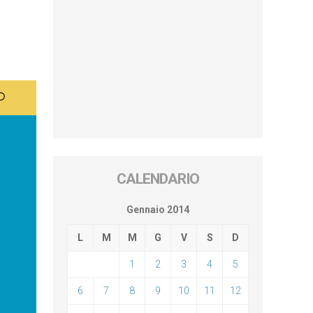
CALENDARIO
Gennaio 2014
L
M
M
G
V
S
D
1
2
3
4
5
6
7
8
9
10
11
12