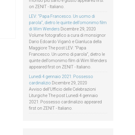
mondo più sano e giusto appeared first
on ZENIT - Italiano.
LEV: “Papa Francesco. Un uomo di
parola”, dietro le quinte dell’omonimo film
di Wim Wenders
Dicembre 29, 2020
Volume fotografico a cura di monsignor
Dario Edoardo Viganò e Gianluca della
Maggiore The post LEV: “Papa
Francesco. Un uomo di parola”, dietro le
quinte dell’omonimo film di Wim Wenders
appeared first on ZENIT - Italiano.
Lunedì 4 gennaio 2021: Possesso
cardinalizio
Dicembre 29, 2020
Avviso dell’Ufficio delle Celebrazioni
Liturgiche The post Lunedì 4 gennaio
2021: Possesso cardinalizio appeared
first on ZENIT - Italiano.