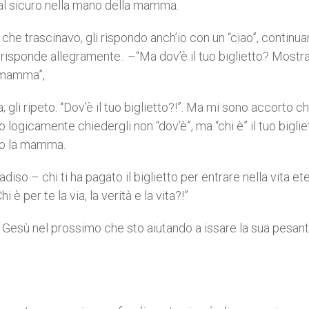
e al sicuro nella mano della mamma.
che trascinavo, gli rispondo anch’io con un “ciao”, continua
mi risponde allegramente.. –“Ma dov’è il tuo biglietto? Mostr
 mamma”,
i ripeto: “Dov’è il tuo biglietto?!”. Ma mi sono accorto c
logicamente chiedergli non “dov’è”, ma “chi è” il tuo bigliett
rio la mamma.
iso – chi ti ha pagato il biglietto per entrare nella vita et
 è per te la via, la verità e la vita?!”
o Gesù nel prossimo che sto aiutando a issare la sua pesan