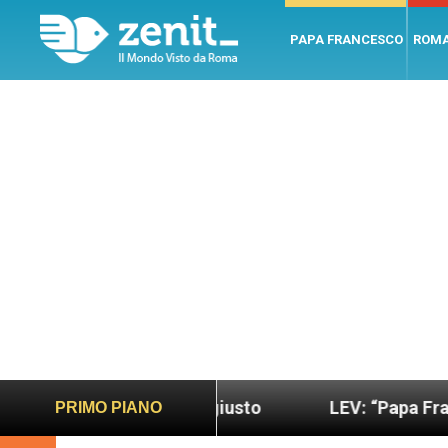
PAPA FRANCESCO
ROM
ndo più sano e giusto
LEV: “Papa Francesco. Un 
PRIMO PIANO