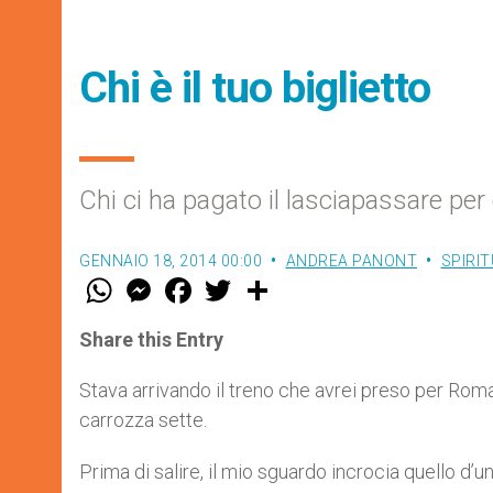
Chi è il tuo biglietto
Chi ci ha pagato il lasciapassare per 
GENNAIO 18, 2014 00:00
ANDREA PANONT
SPIRIT
W
M
F
T
S
h
e
a
w
h
a
s
c
i
a
t
s
e
t
r
Share this Entry
s
e
b
t
e
A
n
o
e
p
g
o
r
Stava arrivando il treno che avrei preso per Roma
p
e
k
carrozza sette.
r
Prima di salire, il mio sguardo incrocia quello d