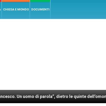
A
CHIESA E MONDO
DOCUMENTI
uomo di parola”, dietro le quinte dell’omonimo film d