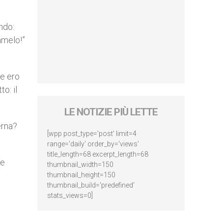
ndo:
amelo!”
he ero
o: il
LE NOTIZIE PIÙ LETTE
erna?
[wpp post_type='post' limit=4
range='daily' order_by='views'
title_length=68 excerpt_length=68
te
thumbnail_width=150
thumbnail_height=150
thumbnail_build='predefined'
stats_views=0]