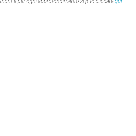
 Panont e per ogni approfondimento si può cliccare
qui
.