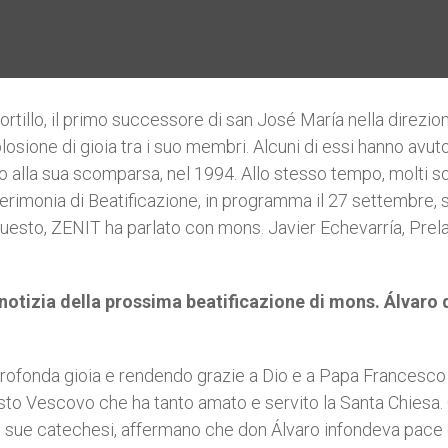
Portillo, il primo successore di san José María nella direzio
plosione di gioia tra i suo membri. Alcuni di essi hanno avu
no alla sua scomparsa, nel 1994. Allo stesso tempo, molti s
erimonia di Beatificazione, in programma il 27 settembre, s
uesto, ZENIT ha parlato con mons. Javier Echevarría, Prel
 notizia della prossima beatificazione di mons. Álvaro 
ofonda gioia e rendendo grazie a Dio e a Papa Francesco
sto Vescovo che ha tanto amato e servito la Santa Chiesa. 
le sue catechesi, affermano che don Álvaro infondeva pace