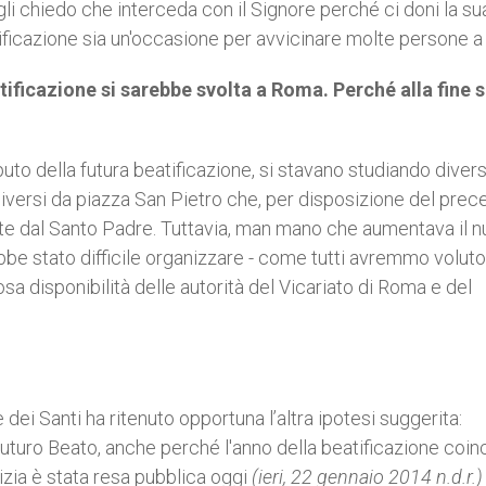
li chiedo che interceda con il Signore perché ci doni la su
ificazione sia un'occasione per avvicinare molte persone a 
tificazione si sarebbe svolta a Roma. Perché alla fine s
to della futura beatificazione, si stavano studiando diver
diversi da piazza San Pietro che, per disposizione del pre
dute dal Santo Padre. Tuttavia, man mano che aumentava il 
bbe stato difficile organizzare - come tutti avremmo voluto 
sa disponibilità delle autorità del Vicariato di Roma e del
ei Santi ha ritenuto opportuna l’altra ipotesi suggerita:
 futuro Beato, anche perché l'anno della beatificazione coin
tizia è stata resa pubblica oggi
(ieri, 22 gennaio 2014 n.d.r.)