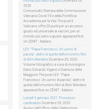
mondo più sano e giusto
Dicembre 29,
2020
Comunicato Stampa della Commissione
Vaticana Covid-19 e della Pontificia
Accademia per la Vita The post Il
Vaticano offre 20 punti per un accesso
giusto ed universale ai vaccini, per un
mondo più sano e giusto appeared first
on ZENIT - Italiano.
LEV: “Papa Francesco. Un uomo di
parola”, dietro le quinte dell’omonimo film
di Wim Wenders
Dicembre 29, 2020
Volume fotografico a cura di monsignor
Dario Edoardo Viganò e Gianluca della
Maggiore The post LEV: “Papa
Francesco. Un uomo di parola”, dietro le
quinte dell’omonimo film di Wim Wenders
appeared first on ZENIT - Italiano.
Lunedì 4 gennaio 2021: Possesso
cardinalizio
Dicembre 29, 2020
Avviso dell’Ufficio delle Celebrazioni