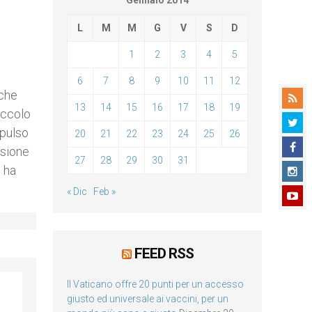
Gennaio 2014
L
M
M
G
V
S
D
1
2
3
4
5
6
7
8
9
10
11
12
nche
13
14
15
16
17
18
19
iccolo
mpulso
20
21
22
23
24
25
26
asione
27
28
29
30
31
 ha
« Dic
Feb »
FEED RSS
Il Vaticano offre 20 punti per un accesso
giusto ed universale ai vaccini, per un