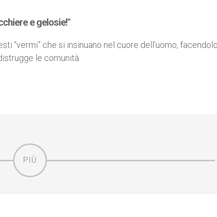
acchiere e gelosie!"
ti “vermi” che si insinuano nel cuore dell’uomo, facendol
distrugge le comunità
PIÙ