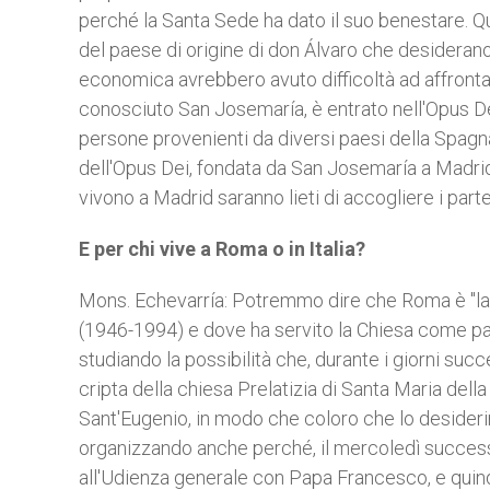
perché la Santa Sede ha dato il suo benestare. Q
del paese di origine di don Álvaro che desiderano 
economica avrebbero avuto difficoltà ad affrontare 
conosciuto San Josemaría, è entrato nell'Opus De
persone provenienti da diversi paesi della Spagna ci
dell'Opus Dei, fondata da San Josemaría a Madrid i
vivono a Madrid saranno lieti di accogliere i part
E per chi vive a Roma o in Italia?
Mons. Echevarría: Potremmo dire che Roma è "la ci
(1946-1994) e dove ha servito la Chiesa come past
studiando la possibilità che, durante i giorni succe
cripta della chiesa Prelatizia di Santa Maria del
Sant'Eugenio, in modo che coloro che lo desiderin
organizzando anche perché, il mercoledì successi
all'Udienza generale con Papa Francesco, e quind