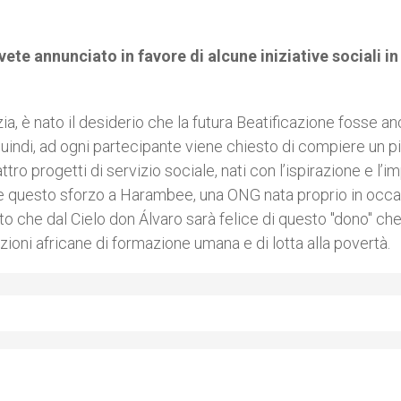
vete annunciato in favore di alcune iniziative sociali in
a, è nato il desiderio che la futura Beatificazione fosse a
uindi, ad ogni partecipante viene chiesto di compiere un p
tro progetti di servizio sociale, nati con l’ispirazione e l’i
nare questo sforzo a Harambee, una ONG nata proprio in occ
o che dal Cielo don Álvaro sarà felice di questo "dono" che
zioni africane di formazione umana e di lotta alla povertà.