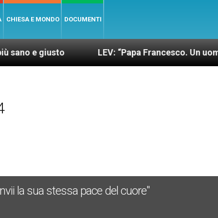
A
CHIESA E MONDO
DOCUMENTI
giusto
LEV: “Papa Francesco. Un uomo di parola
4
invii la sua stessa pace del cuore"