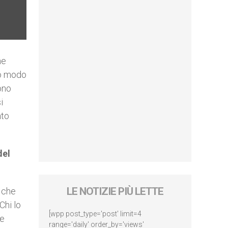
ne
to modo
ono
i
ato
del
LE NOTIZIE PIÙ LETTE
 che
Chi lo
[wpp post_type='post' limit=4
 e
range='daily' order_by='views'