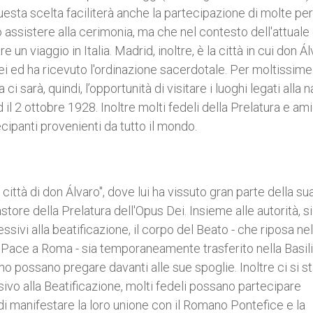
uesta scelta faciliterà anche la partecipazione di molte pe
assistere alla cerimonia, ma che nel contesto dell'attuale 
un viaggio in Italia. Madrid, inoltre, è la città in cui don Á
i ed ha ricevuto l'ordinazione sacerdotale. Per moltissime
 sarà, quindi, l’opportunità di visitare i luoghi legati alla 
l 2 ottobre 1928. Inoltre molti fedeli della Prelatura e am
ecipanti provenienti da tutto il mondo.
ttà di don Álvaro", dove lui ha vissuto gran parte della sua
ore della Prelatura dell'Opus Dei. Insieme alle autorità, si
ssivi alla beatificazione, il corpo del Beato - che riposa nel
la Pace a Roma - sia temporaneamente trasferito nella Basili
o possano pregare davanti alle sue spoglie. Inoltre ci si s
vo alla Beatificazione, molti fedeli possano partecipare
i manifestare la loro unione con il Romano Pontefice e la