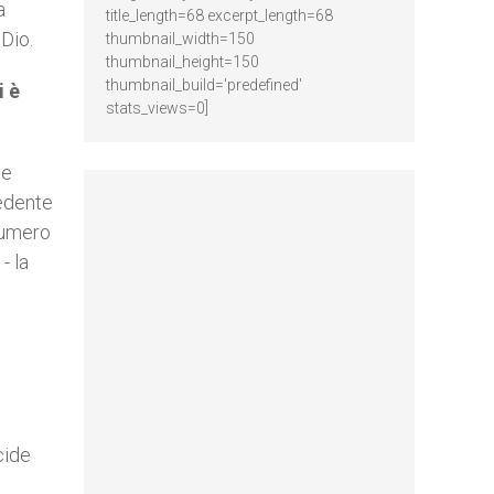
a
title_length=68 excerpt_length=68
Dio.
thumbnail_width=150
thumbnail_height=150
thumbnail_build='predefined'
i è
stats_views=0]
se
cedente
numero
- la
cide