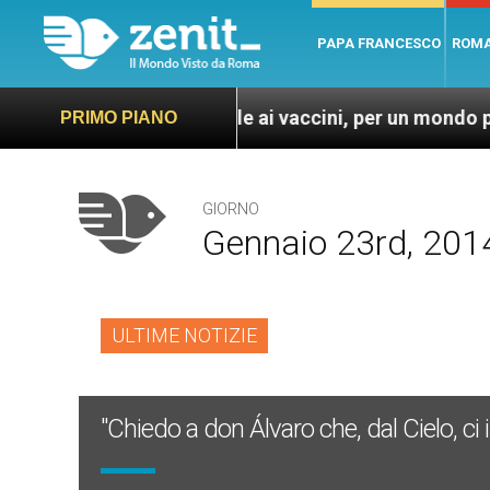
PAPA FRANCESCO
ROM
usto ed universale ai vaccini, per un mondo più sano e 
PRIMO PIANO
GIORNO
Gennaio 23rd, 201
ULTIME NOTIZIE
"Chiedo a don Álvaro che, dal Cielo, ci 