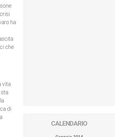
rsone
crisi
lvaro ha
nascita
ici che
 vita
 sta
la
ca di
ta
CALENDARIO