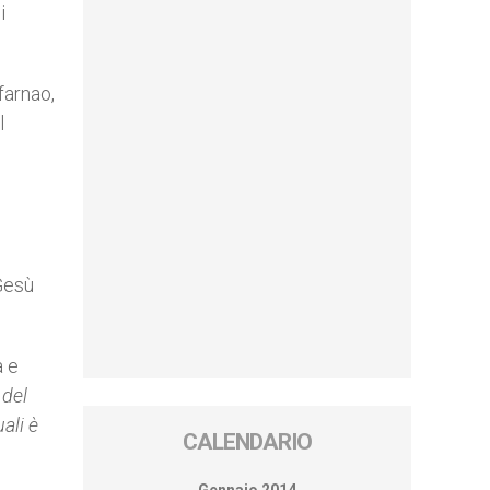
i
farnao,
l
 Gesù
a e
 del
ali è
CALENDARIO