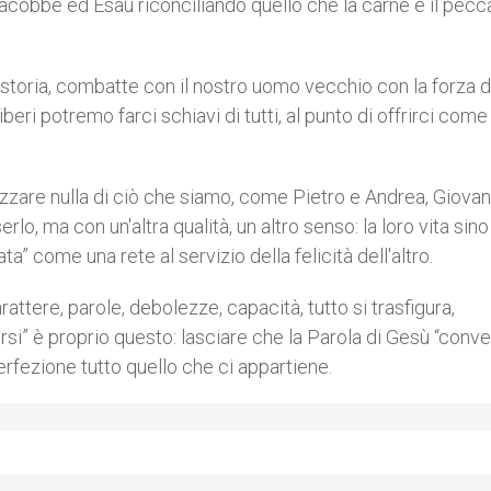
acobbe ed Esaù riconciliando quello che la carne e il pecc
a storia, combatte con il nostro uomo vecchio con la forza 
eri potremo farci schiavi di tutti, al punto di offrirci come
zzare nulla di ciò che siamo, come Pietro e Andrea, Giovan
o, ma con un'altra qualità, un altro senso: la loro vita sino
ta” come una rete al servizio della felicità dell'altro.
attere, parole, debolezze, capacità, tutto si trasfigura,
si” è proprio questo: lasciare che la Parola di Gesù “conve
rfezione tutto quello che ci appartiene.