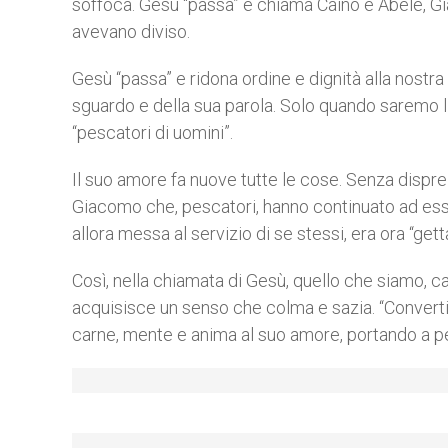
soffoca. Gesù “passa” e chiama Caino e Abele, Gi
avevano diviso.
Gesù “passa” e ridona ordine e dignità alla nostr
sguardo e della sua parola. Solo quando saremo lib
“pescatori di uomini”.
Il suo amore fa nuove tutte le cose. Senza dispre
Giacomo che, pescatori, hanno continuato ad esserl
allora messa al servizio di se stessi, era ora “getta
Così, nella chiamata di Gesù, quello che siamo, car
acquisisce un senso che colma e sazia. “Convertir
carne, mente e anima al suo amore, portando a pe