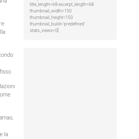
 una
title_length=68 excerpt_length=68
thumbnail_width=150
thumbnail_height=150
re
thumbnail_build='predefined'
stats_views=0]
lla
econdo
fisso.
lazioni
 come
arnao,
e la