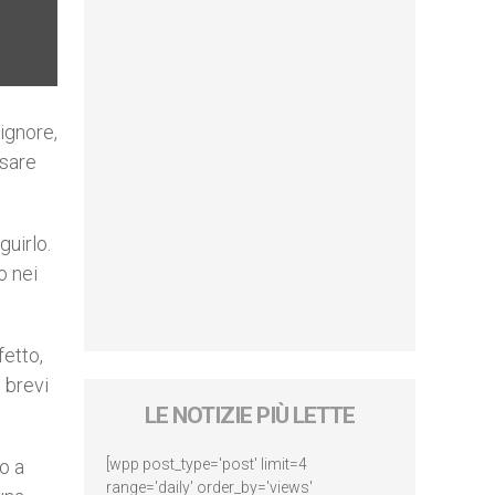
Signore,
esare
guirlo.
o nei
fetto,
, brevi
LE NOTIZIE PIÙ LETTE
o a
[wpp post_type='post' limit=4
range='daily' order_by='views'