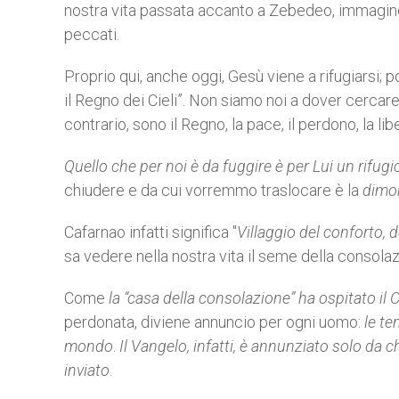
nostra vita passata accanto a Zebedeo, immagine 
peccati.
Proprio qui, anche oggi, Gesù viene a rifugiarsi; 
il Regno dei Cieli”. Non siamo noi a dover cercare nel
contrario, sono il Regno, la pace, il perdono, la l
Quello che per noi è da fuggire è per Lui un rifugi
chiudere e da cui vorremmo traslocare è la
dimo
Cafarnao infatti significa "
Villaggio del conforto, 
sa vedere nella nostra vita il seme della consola
Come
la “casa della consolazione” ha ospitato il
perdonata, diviene annuncio per ogni uomo:
le te
mondo
.
Il Vangelo, infatti, è annunziato solo da c
inviato
.