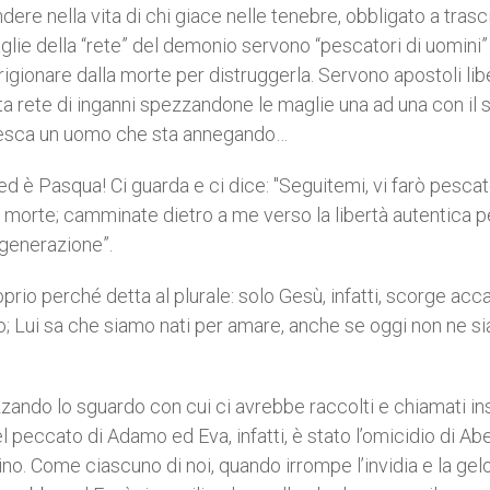
ere nella vita di chi giace nelle tenebre, obbligato a trasc
glie della “rete” del demonio servono “pescatori di uomini”
rigionare dalla morte per distruggerla. Servono apostoli lib
itta rete di inganni spezzandone le maglie una ad una con il 
pesca un uomo che sta annegando…
ed è Pasqua! Ci guarda e ci dice: "Seguitemi, vi farò pescat
a morte; camminate dietro a me verso la libertà autentica p
 generazione”.
prio perché detta al plurale: solo Gesù, infatti, scorge acc
o; Lui sa che siamo nati per amare, anche se oggi non ne s
zzando lo sguardo con cui ci avrebbe raccolti e chiamati i
 peccato di Adamo ed Eva, infatti, è stato l’omicidio di Abe
ino. Come ciascuno di noi, quando irrompe l’invidia e la gelo