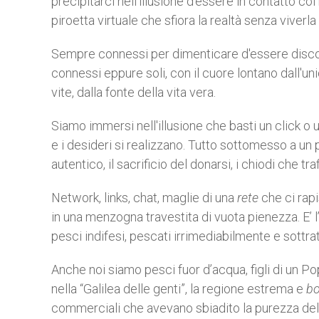
precipitarci nell'illusione d'essere in contatto col
piroetta virtuale che sfiora la realtà senza viverl
Sempre connessi per dimenticare d'essere disconn
connessi eppure soli, con il cuore lontano dall'uni
vite, dalla fonte della vita vera.
Siamo immersi nell'illusione che basti un click o
e i desideri si realizzano. Tutto sottomesso a un 
autentico, il sacrificio del donarsi, i chiodi che t
Network, links, chat, maglie di una
rete
che ci rapi
in una menzogna travestita di vuota pienezza. E’ l
pesci indifesi, pescati irrimediabilmente e sottrat
Anche noi siamo pesci fuor d’acqua, figli di un P
nella “Galilea delle genti”, la regione estrema e
bo
commerciali che avevano sbiadito la purezza della