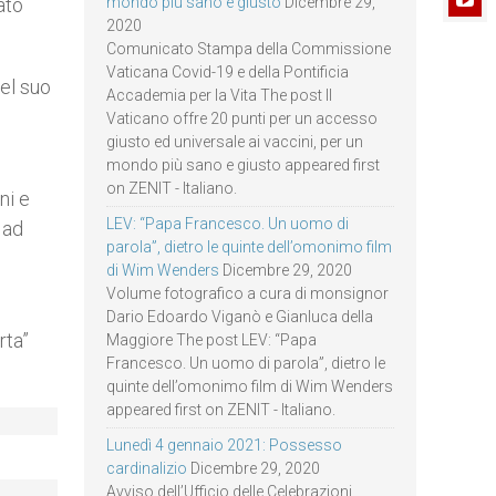
ato
mondo più sano e giusto
Dicembre 29,
2020
Comunicato Stampa della Commissione
Vaticana Covid-19 e della Pontificia
del suo
Accademia per la Vita The post Il
Vaticano offre 20 punti per un accesso
giusto ed universale ai vaccini, per un
mondo più sano e giusto appeared first
on ZENIT - Italiano.
ni e
LEV: “Papa Francesco. Un uomo di
 ad
parola”, dietro le quinte dell’omonimo film
di Wim Wenders
Dicembre 29, 2020
Volume fotografico a cura di monsignor
Dario Edoardo Viganò e Gianluca della
rta”
Maggiore The post LEV: “Papa
Francesco. Un uomo di parola”, dietro le
quinte dell’omonimo film di Wim Wenders
appeared first on ZENIT - Italiano.
Lunedì 4 gennaio 2021: Possesso
cardinalizio
Dicembre 29, 2020
Avviso dell’Ufficio delle Celebrazioni