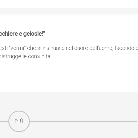
acchiere e gelosie!"
ti “vermi” che si insinuano nel cuore dell’uomo, facendol
distrugge le comunità
PIÙ