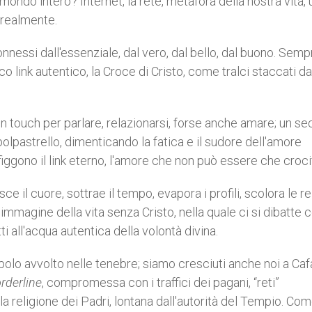
 mondo intero? Internet, la rete, metafora della nostra vita,
a realmente.
essi dall'essenziale, dal vero, dal bello, dal buono. Semp
co link autentico, la Croce di Cristo, come tralci staccati da
 un touch per parlare, relazionarsi, forse anche amare; un s
polpastrello, dimenticando la fatica e il sudore dell'amore
rafiggono il link eterno, l'amore che non può essere che croci
sce il cuore, sottrae il tempo, evapora i profili, scolora le re
’immagine della vita senza Cristo, nella quale ci si dibatte
ti all'acqua autentica della volontà divina.
opolo avvolto nelle tenebre; siamo cresciuti anche noi a Caf
rderline
, compromessa con i traffici dei pagani, “reti”
 religione dei Padri, lontana dall'autorità del Tempio. Com