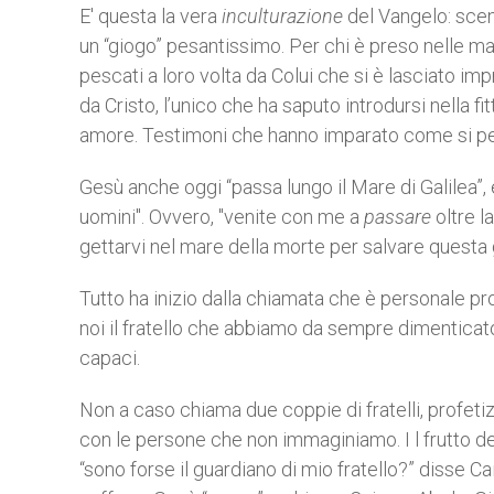
E' questa la vera
inculturazione
del Vangelo: scend
un “giogo” pesantissimo. Per chi è preso nelle ma
pescati a loro volta da Colui che si è lasciato imp
da Cristo, l’unico che ha saputo introdursi nella f
amore. Testimoni che hanno imparato come si 
Gesù anche oggi “passa lungo il Mare di Galilea”, 
uomini". Ovvero, "venite con me a
passare
oltre l
gettarvi nel mare della morte per salvare questa
Tutto ha inizio dalla chiamata che è personale pro
noi il fratello che abbiamo da sempre dimenticat
capaci.
Non a caso chiama due coppie di fratelli, profeti
con le persone che non immaginiamo. I l frutto del
“sono forse il guardiano di mio fratello?” disse Ca