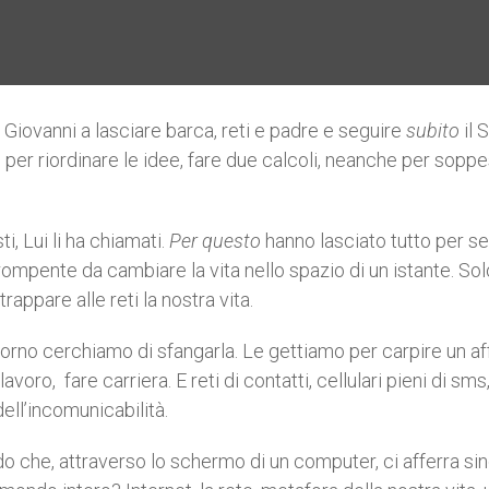
Giovanni a lasciare barca, reti e padre e seguire
subito
il 
 per riordinare le idee, fare due calcoli, neanche per sopp
i, Lui li ha chiamati.
Per questo
hanno lasciato tutto per se
dirompente da cambiare la vita nello spazio di un istante. Sol
rappare alle reti la nostra vita.
 giorno cerchiamo di sfangarla. Le gettiamo per carpire un af
oro, fare carriera. E reti di contatti, cellulari pieni di sms
ll’incomunicabilità.
o che, attraverso lo schermo di un computer, ci afferra sin