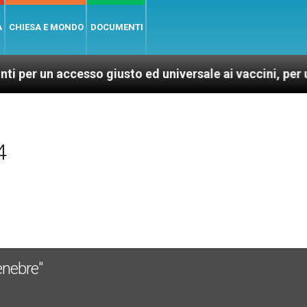
A
CHIESA E MONDO
DOCUMENTI
accesso giusto ed universale ai vaccini, per un mondo p
4
tenebre"