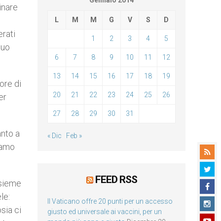
Gennaio 2014
inare
L
M
M
G
V
S
D
erati
1
2
3
4
5
suo
6
7
8
9
10
11
12
13
14
15
16
17
18
19
ore di
20
21
22
23
24
25
26
er
27
28
29
30
31
anto a
« Dic
Feb »
iamo
FEED RSS
nsieme
le:
Il Vaticano offre 20 punti per un accesso
sia ci
giusto ed universale ai vaccini, per un