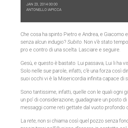
JAN 23, 2014 00:00
ANTONELLO IAPICCA
Che cosa ha spinto Pietro e Andrea, e Giacomo e 
senza alcun indugio?
Subito
. Non v'è stato tempo
pro e contro di una scelta. Lasciare e seguire.
Gesù, e questo è bastato. Lui passava, Lui li ha vist
Solo nelle sue parole, infatti, c'è una forza così 
suoi occhi vi è la Misericordia infinita capace di st
Sono tantissime, infatti, quelle con le quali ogni
un po' di considerazione, guadagnare un posto di lav
messaggi come reti gettate dal vuoto profondo de
La
rete
, non si chiama così quel pozzo senza fond