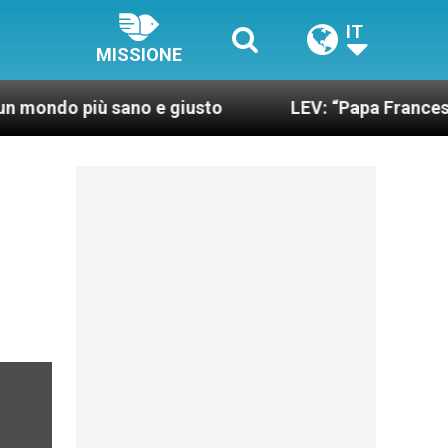
IT
MISSIONE
iù sano e giusto
LEV: “Papa Francesco. Un uomo