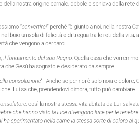
della nostra origine carnale, debole e schiava della rete d
possiamo “
convertirci
” perché “è giunto a noi, nella nostra Ca
 buio un'isola di felicità e di tregua tra le reti della vita; a
ibertà che vengono a cercarci.
o
,
il fondamento del suo Regno
. Quella casa che vorremmo
ra
che Gesù ha sognato e desiderato da sempre.
della consolazione
". Anche se per noi è solo noia e dolore,
zione. Lui sa che, prendendovi dimora, tutto può cambiare.
 Consolatore,
così la nostra stessa vita abitata da Lui, salvat
nebre che hanno visto la luce divengono luce per le tenebre
hi ha sperimentato nella carne la stessa sorte di coloro ai qu