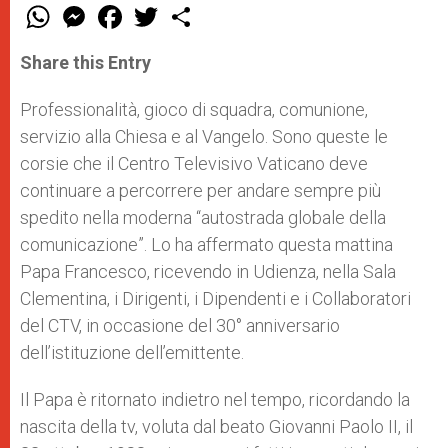
W
M
F
T
S
h
e
a
w
h
a
s
c
i
a
t
s
e
t
r
Share this Entry
s
e
b
t
e
A
n
o
e
p
g
o
r
Professionalità, gioco di squadra, comunione,
p
e
k
servizio alla Chiesa e al Vangelo. Sono queste le
r
corsie che il Centro Televisivo Vaticano deve
continuare a percorrere per andare sempre più
spedito nella moderna “autostrada globale della
comunicazione”. Lo ha affermato questa mattina
Papa Francesco, ricevendo in Udienza, nella Sala
Clementina, i Dirigenti, i Dipendenti e i Collaboratori
del CTV, in occasione del 30° anniversario
dell’istituzione dell’emittente.
Il Papa è ritornato indietro nel tempo, ricordando la
nascita della tv, voluta dal beato Giovanni Paolo II, il