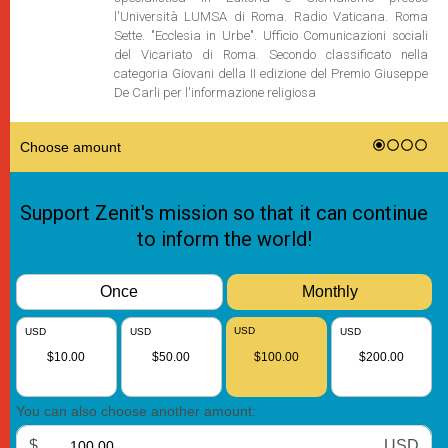
l'Università LUMSA di Roma. Radio Vaticana. Roma
Sette. "Ecclesia in Urbe". Ufficio Comunicazioni sociali
del Vicariato di Roma. Secondo classificato nella
categoria Giovani della II edizione del Premio Giuseppe
De Carli per l'informazione religiosa