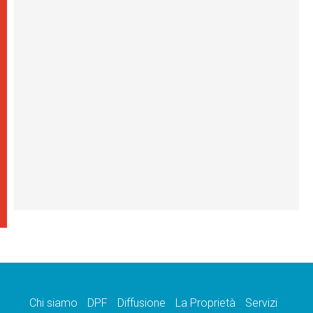
Chi siamo
DPF
Diffusione
La Proprietà
Servizi