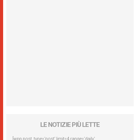
LE NOTIZIE PIÙ LETTE
[wpp post_type='post' limit=4 range='daily'