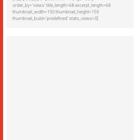
order_by='views' title_length=68 excerpt_length=68
thumbnail_width=150 thumbnail_height=150
thumbnail_build='predefined' stats_views=0]