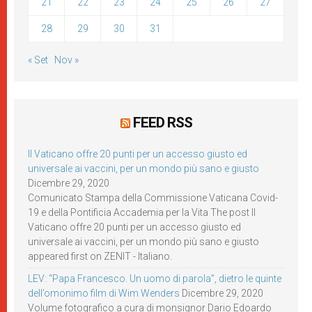
21
22
23
24
25
26
27
28
29
30
31
« Set
Nov »
FEED RSS
Il Vaticano offre 20 punti per un accesso giusto ed
universale ai vaccini, per un mondo più sano e giusto
Dicembre 29, 2020
Comunicato Stampa della Commissione Vaticana Covid-
19 e della Pontificia Accademia per la Vita The post Il
Vaticano offre 20 punti per un accesso giusto ed
universale ai vaccini, per un mondo più sano e giusto
appeared first on ZENIT - Italiano.
LEV: “Papa Francesco. Un uomo di parola”, dietro le quinte
dell’omonimo film di Wim Wenders
Dicembre 29, 2020
Volume fotografico a cura di monsignor Dario Edoardo