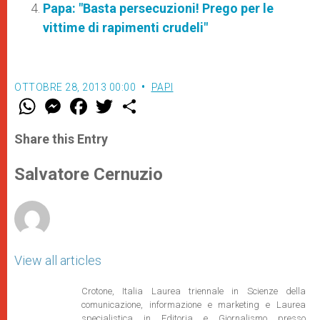
Papa: "Basta persecuzioni! Prego per le
vittime di rapimenti crudeli"
OTTOBRE 28, 2013 00:00
PAPI
W
M
F
T
S
h
e
a
w
h
a
s
c
i
a
t
s
e
t
r
Share this Entry
s
e
b
t
e
A
n
o
e
p
g
o
r
Salvatore Cernuzio
p
e
k
r
View all articles
Crotone, Italia Laurea triennale in Scienze della
comunicazione, informazione e marketing e Laurea
specialistica in Editoria e Giornalismo presso