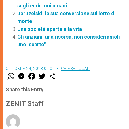
sugli embrioni umani
Jaruzelski: la sua conversione sul letto di
morte
Una società aperta alla vita
Gli anziani: una risorsa, non consideriamoli
uno "scarto"
OTTOBRE 24, 2013 00:00
CHIESE LOCALI
W
M
F
T
S
h
e
a
w
h
a
s
c
i
a
t
s
e
t
r
Share this Entry
s
e
b
t
e
A
n
o
e
p
g
o
r
ZENIT Staff
p
e
k
r