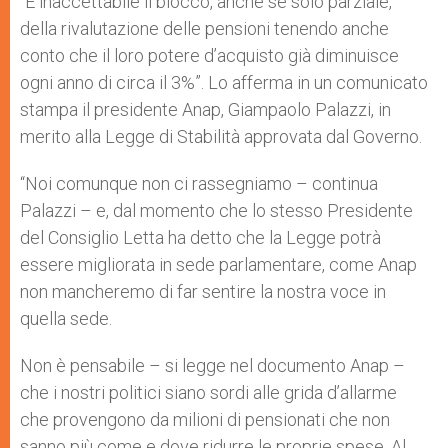
“È inaccettabile il blocco, anche se solo parziale,
p
e
k
della rivalutazione delle pensioni tenendo anche
r
conto che il loro potere d’acquisto già diminuisce
ogni anno di circa il 3%”. Lo afferma in un comunicato
stampa il presidente Anap, Giampaolo Palazzi, in
merito alla Legge di Stabilità approvata dal Governo.
“Noi comunque non ci rassegniamo – continua
Palazzi – e, dal momento che lo stesso Presidente
del Consiglio Letta ha detto che la Legge potrà
essere migliorata in sede parlamentare, come Anap
non mancheremo di far sentire la nostra voce in
quella sede.
Non è pensabile – si legge nel documento Anap –
che i nostri politici siano sordi alle grida d’allarme
che provengono da milioni di pensionati che non
sanno più come e dove ridurre le proprie spese. Al