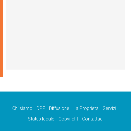
Chi siamo
DPF
Diffusione
La Proprietà
Servizi
Status legale
Copyright
Contattaci