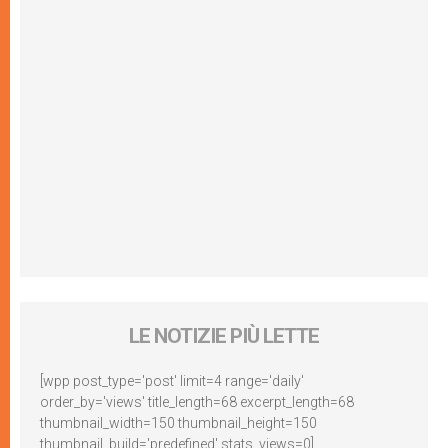
LE NOTIZIE PIÙ LETTE
[wpp post_type='post' limit=4 range='daily'
order_by='views' title_length=68 excerpt_length=68
thumbnail_width=150 thumbnail_height=150
thumbnail_build='predefined' stats_views=0]