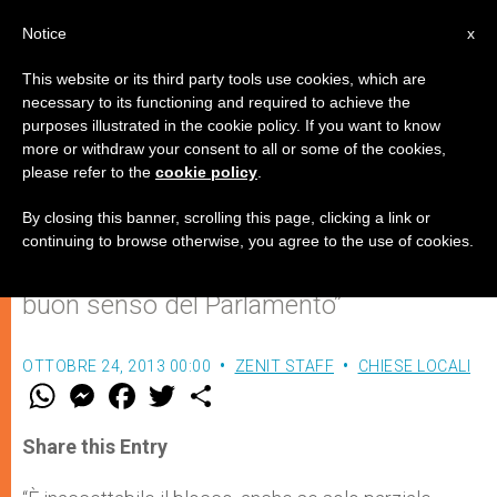
IT
Notice
x
This website or its third party tools use cookies, which are
necessary to its functioning and required to achieve the
purposes illustrated in the cookie policy. If you want to know
Stabilità: l'Anap non accetta
more or withdraw your consent to all or some of the cookies,
please refer to the
cookie policy
.
l'ennesimo attacco ai pensionati
By closing this banner, scrolling this page, clicking a link or
continuing to browse otherwise, you agree to the use of cookies.
Il presidente Palazzi: “Confidiamo nel
buon senso del Parlamento”
OTTOBRE 24, 2013 00:00
ZENIT STAFF
CHIESE LOCALI
W
M
F
T
S
h
e
a
w
h
a
s
c
i
a
t
s
e
t
r
Share this Entry
s
e
b
t
e
A
n
o
e
p
g
o
r