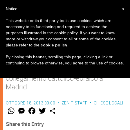
IT
Notice
x
This website or its third party tools use cookies, which are
necessary to its functioning and required to achieve the
purposes illustrated in the cookie policy. If you want to know
"Trovare un linguaggio comune"
more or withdraw your consent to all or some of the cookies,
please refer to the
cookie policy
.
By closing this banner, scrolling this page, clicking a link or
Intervista a mons. Marcuzzo
continuing to browse otherwise, you agree to the use of cookies.
sull’incontro del Comitato di
collegamento cattolico-ebraico a
Madrid
OTTOBRE 18, 2013 00:00
ZENIT STAFF
CHIESE LOCALI
W
M
F
T
S
h
e
a
w
h
a
s
c
i
a
t
s
e
t
r
Share this Entry
s
e
b
t
e