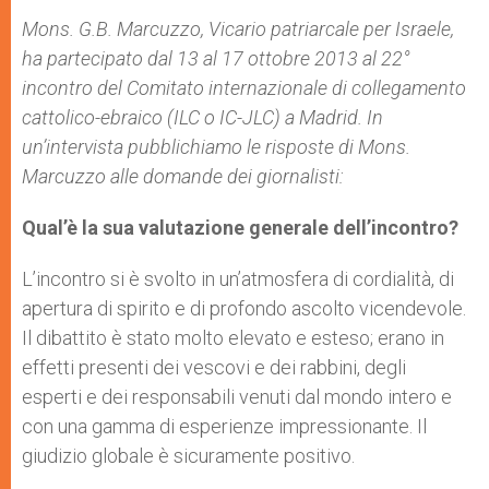
A
n
o
e
p
g
o
r
Mons. G.B. Marcuzzo, Vicario patriarcale per Israele,
p
e
k
ha partecipato dal 13 al 17 ottobre 2013 al 22°
r
incontro del Comitato internazionale di collegamento
cattolico-ebraico (ILC o IC-JLC) a Madrid. In
un’intervista pubblichiamo le risposte di Mons.
Marcuzzo alle domande dei giornalisti:
Qual’è la sua valutazione generale dell’incontro?
L’incontro si è svolto in un’atmosfera di cordialità, di
apertura di spirito e di profondo ascolto vicendevole.
Il dibattito è stato molto elevato e esteso; erano in
effetti presenti dei vescovi e dei rabbini, degli
esperti e dei responsabili venuti dal mondo intero e
con una gamma di esperienze impressionante. Il
giudizio globale è sicuramente positivo.