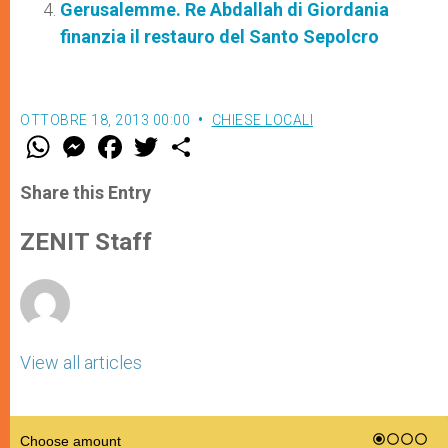
Gerusalemme. Re Abdallah di Giordania
finanzia il restauro del Santo Sepolcro
OTTOBRE 18, 2013 00:00
CHIESE LOCALI
W
M
F
T
S
h
e
a
w
h
a
s
c
i
a
t
s
e
t
r
Share this Entry
s
e
b
t
e
A
n
o
e
p
g
o
r
ZENIT Staff
p
e
k
r
View all articles