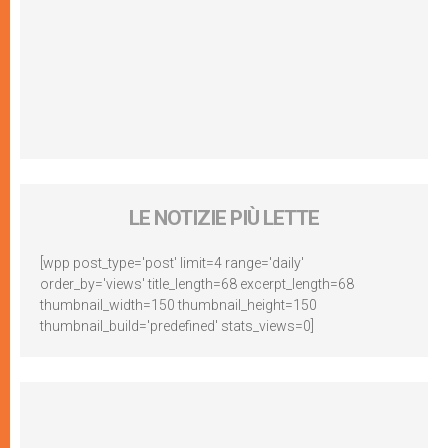
LE NOTIZIE PIÙ LETTE
[wpp post_type='post' limit=4 range='daily'
order_by='views' title_length=68 excerpt_length=68
thumbnail_width=150 thumbnail_height=150
thumbnail_build='predefined' stats_views=0]