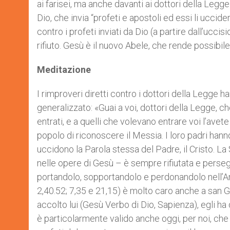
ai farisei, ma anche davanti ai dottori della Legge
Dio, che invia “profeti e apostoli ed essi li ucci
contro i profeti inviati da Dio (a partire dall’uccis
rifiuto. Gesù è il nuovo Abele, che rende possibil
Meditazione
I rimproveri diretti contro i dottori della Legge h
generalizzato: «Guai a voi, dottori della Legge, c
entrati, e a quelli che volevano entrare voi l’avet
popolo di riconoscere il Messia. I loro padri hann
uccidono la Parola stessa del Padre, il Cristo. La 
nelle opere di Gesù – è sempre rifiutata e persegu
portandolo, sopportandolo e perdonandolo nell’Am
2,40.52; 7,35 e 21,15) è molto caro anche a san Gi
accolto lui (Gesù Verbo di Dio, Sapienza), egli ha
è particolarmente valido anche oggi, per noi, che