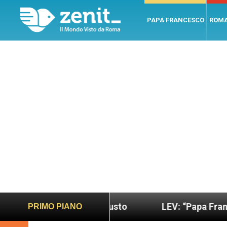
PAPA FRANCESCO
ROM
do più sano e giusto
LEV: “Papa Francesco. Un u
PRIMO PIANO