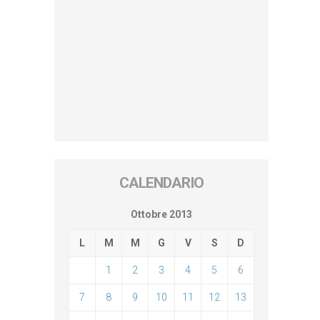
CALENDARIO
Ottobre 2013
L
M
M
G
V
S
D
1
2
3
4
5
6
7
8
9
10
11
12
13