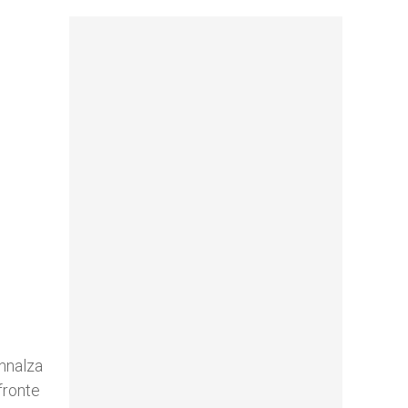
innalza
fronte