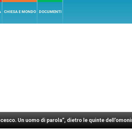
A
CHIESA E MONDO
DOCUMENTI
omo di parola”, dietro le quinte dell’omonimo film di