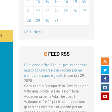
14
15
16
17
18
19
20
21
22
23
24
25
26
27
28
29
30
31
« Set
Nov »
FEED RSS
Il Vaticano offre 20 punti per un accesso
giusto ed universale ai vaccini, per un
mondo più sano e giusto
Dicembre 29,
2020
Comunicato Stampa della Commissione
Vaticana Covid-19 e della Pontificia
Accademia per la Vita The post Il
Vaticano offre 20 punti per un accesso
giusto ed universale ai vaccini, per un