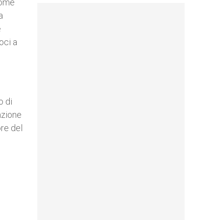
nome
a
e
oci a
o di
nzione
ore del