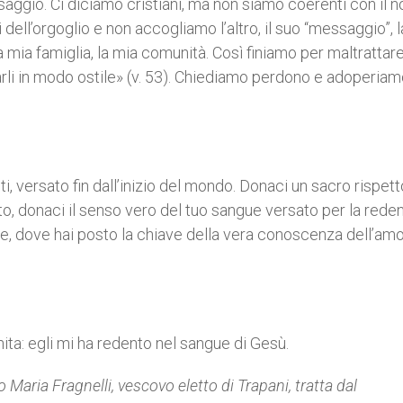
saggio. Ci diciamo cristiani, ma non siamo coerenti con il 
ell’orgoglio e non accogliamo l’altro, il suo “messaggio”, l
 la mia famiglia, la mia comunità. Così finiamo per maltrattar
arli in modo ostile» (v. 53). Chiediamo perdono e adoperiam
ti, versato fin dall’inizio del mondo. Donaci un sacro rispett
utto, donaci il senso vero del tuo sangue versato per la rede
ore, dove hai posto la chiave della vera conoscenza dell’am
nita: egli mi ha redento nel sangue di Gesù.
o Maria Fragnelli, vescovo eletto di Trapani
, tratta dal