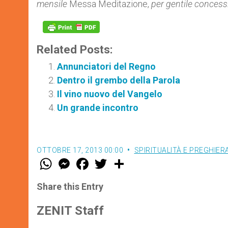
mensile
Messa Meditazione,
per gentile concess
Related Posts:
Annunciatori del Regno
Dentro il grembo della Parola
Il vino nuovo del Vangelo
Un grande incontro
OTTOBRE 17, 2013 00:00
SPIRITUALITÀ E PREGHIER
W
M
F
T
S
h
e
a
w
h
a
s
c
i
a
t
s
e
t
r
Share this Entry
s
e
b
t
e
A
n
o
e
p
g
o
r
ZENIT Staff
p
e
k
r