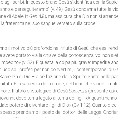
 e agli scribi. In questo brano Gesù s’identifica con la Sapi
deranno e perseguiteranno” (v. 49). Gesù condanna tutte le vi
ione di Abele in
Gen
4,8), ma assicura che Dio non si arrende
e la fraternità nel suo sangue versato sulla croce.
anno il motivo più profondo nel rifiuto di Gesù, che essi ren
he avete portato via la chiave della conoscenza; voi non sie
e impedito» (v. 52). È questa la colpa più grave: impedire an
o ucciso i profeti per non convertirsi; i contemporanei di G
Sapienza di Dio – cioè l’azione dello Spirito Santo nelle pa
itata. È la sapienza della croce, del bene che vince il mal
ore. Il titolo cristologico di Gesù
Sapienza
(presente qui e
ovanni, dove torna legato al tema dei figli: «A quanti hanno
 dato potere di diventare figli di Dio» (Gv 1,12). Quanto dic
 spesso prendiamo il posto dei dottori della Legge. Onoria