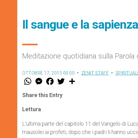
Il sangue e la sapienz
Meditazione quotidiana sulla Parola 
OTTOBRE 17, 2013 00:00
ZENIT STAFF
SPIRITUAL
W
M
F
T
S
h
e
a
w
h
a
s
c
i
a
t
s
e
t
r
Share this Entry
s
e
b
t
e
A
n
o
e
p
g
o
r
Lettura
p
e
k
r
L’ultima parte del capitolo 11 del Vangelo di Luca
mausolei ai profeti, dopo che i padri li hanno ucc