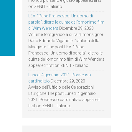
mondo più sano e giusto appeared first
on ZENIT - Italiano.
LEV: “Papa Francesco. Un uomo di
parola”, dietro le quinte dell’omonimo film
di Wim Wenders
Dicembre 29, 2020
Volume fotografico a cura di monsignor
Dario Edoardo Viganò e Gianluca della
Maggiore The post LEV: “Papa
Francesco. Un uomo di parola”, dietro le
quinte dell’omonimo film di Wim Wenders
appeared first on ZENIT - Italiano.
Lunedì 4 gennaio 2021: Possesso
cardinalizio
Dicembre 29, 2020
Avviso dell’Ufficio delle Celebrazioni
Liturgiche The post Lunedì 4 gennaio
2021: Possesso cardinalizio appeared
first on ZENIT - Italiano.