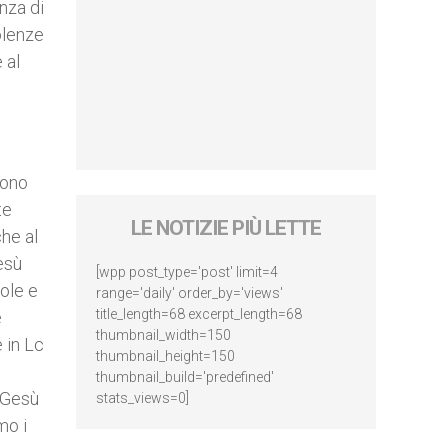
enza di
olenze
 al
dono
te
LE NOTIZIE PIÙ LETTE
che al
esù
[wpp post_type='post' limit=4
role e
range='daily' order_by='views'
title_length=68 excerpt_length=68
e
thumbnail_width=150
 in Lc
thumbnail_height=150
thumbnail_build='predefined'
e Gesù
stats_views=0]
mo i