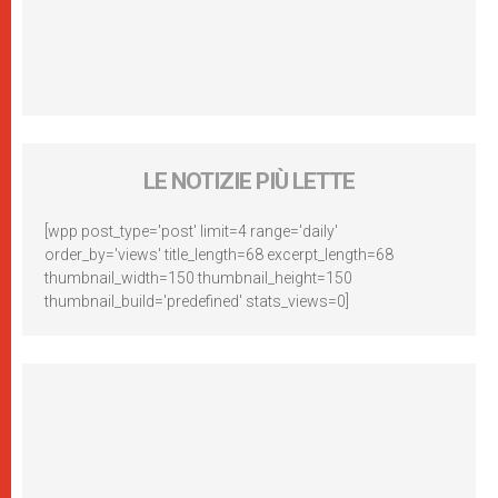
LE NOTIZIE PIÙ LETTE
[wpp post_type='post' limit=4 range='daily'
order_by='views' title_length=68 excerpt_length=68
thumbnail_width=150 thumbnail_height=150
thumbnail_build='predefined' stats_views=0]