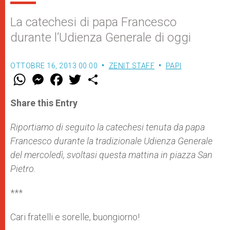
La catechesi di papa Francesco
durante l’Udienza Generale di oggi
OTTOBRE 16, 2013 00:00
ZENIT STAFF
PAPI
W
M
F
T
S
h
e
a
w
h
a
s
c
i
a
t
s
e
t
r
Share this Entry
s
e
b
t
e
A
n
o
e
p
g
o
r
Riportiamo di seguito la catechesi tenuta da papa
p
e
k
Francesco durante la tradizionale Udienza Generale
r
del mercoledì, svoltasi questa mattina in piazza San
Pietro.
***
Cari fratelli e sorelle, buongiorno!