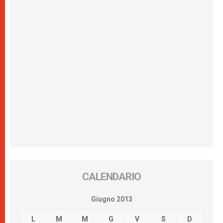
CALENDARIO
Giugno 2013
L
M
M
G
V
S
D