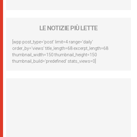
LE NOTIZIE PIÙ LETTE
[wpp post_type='post' limit=4 range='daily'
order_by='views' title_length=68 excerpt_length=68
thumbnail_width=150 thumbnail_height=150
thumbnail_build='predefined' stats_views=0]