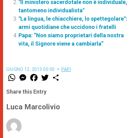
"Il ministero sacerdotale non è individuale,
tantomeno individualista"
"La lingua, le chiacchiere, lo spettegolare":
armi quotidiane che uccidono i fratelli
Papa: “Non siamo proprietari della nostra
vita, il Signore viene a cambiarla”
GIUGNO 12, 2013 00:00
PAPI
W
M
F
T
S
h
e
a
w
h
a
s
c
i
a
t
s
e
t
r
Share this Entry
s
e
b
t
e
A
n
o
e
p
g
o
r
Luca Marcolivio
p
e
k
r