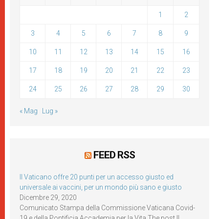
1
2
3
4
5
6
7
8
9
10
11
12
13
14
15
16
17
18
19
20
21
22
23
24
25
26
27
28
29
30
« Mag
Lug »
FEED RSS
Il Vaticano offre 20 punti per un accesso giusto ed
universale ai vaccini, per un mondo più sano e giusto
Dicembre 29, 2020
Comunicato Stampa della Commissione Vaticana Covid-
19 e della Pontificia Accademia per la Vita The post Il