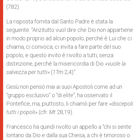
(782).
La risposta fornita dal Santo Padre è stata la
seguente: “Anzitutto vuol dire che Dio non appartiene
in modo proprio ad alcun popolo; perché è Lui che ci
chiama, ci convoca, ci invita a fare parte del suo
popolo, e questo invito è rivolto a tutti, senza
distinzione, perché la misericordia di Dio «
vuole la
salvezza per tutti
» (
1Tm
2,4)”.
Gesù non pensò mai ai suoi Apostoli come ad un
“gruppo esclusivo” o “di
elite
”, ha osservato il
Pontefice, ma, piuttosto, li chiamò per fare «
discepoli
tutti i popoli
» (cfr.
Mt
28,19).
Francesco ha quindi rivolto un appello a “chi si sente
lontano da Dio e dalla sua Chiesa, a chi è timoroso o