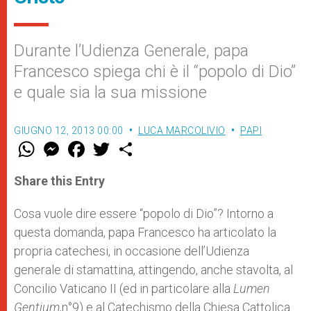
Durante l’Udienza Generale, papa
Francesco spiega chi è il “popolo di Dio”
e quale sia la sua missione
GIUGNO 12, 2013 00:00
LUCA MARCOLIVIO
PAPI
W
M
F
T
S
h
e
a
w
h
a
s
c
i
a
t
s
e
t
r
Share this Entry
s
e
b
t
e
A
n
o
e
p
g
o
r
Cosa vuole dire essere “popolo di Dio”? Intorno a
p
e
k
questa domanda, papa Francesco ha articolato la
r
propria catechesi, in occasione dell’Udienza
generale di stamattina, attingendo, anche stavolta, al
Concilio Vaticano II (ed in particolare alla
Lumen
Gentium
,n°9) e al Catechismo della Chiesa Cattolica