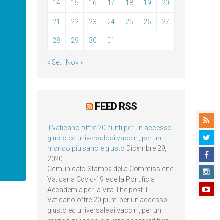
14
15
16
17
18
19
20
21
22
23
24
25
26
27
28
29
30
31
« Set
Nov »
FEED RSS
Il Vaticano offre 20 punti per un accesso
giusto ed universale ai vaccini, per un
mondo più sano e giusto
Dicembre 29,
2020
Comunicato Stampa della Commissione
Vaticana Covid-19 e della Pontificia
Accademia per la Vita The post Il
Vaticano offre 20 punti per un accesso
giusto ed universale ai vaccini, per un