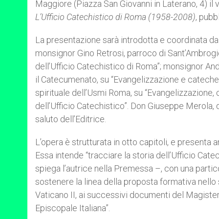
Maggiore (Piazza San Giovanni in Laterano, 4) il
r
L’Ufficio Catechistico di Roma (1958-2008)
, pubb
La presentazione sarà introdotta e coordinata da
monsignor Gino Retrosi, parroco di Sant’Ambrogio e
dell’Ufficio Catechistico di Roma”; monsignor Andr
il Catecumenato, su “Evangelizzazione e cateches
spirituale dell’Usmi Roma, su “Evangelizzazione
dell’Ufficio Catechistico”. Don Giuseppe Merola, de
saluto dell’Editrice.
L’opera è strutturata in otto capitoli, e presenta
Essa intende “tracciare la storia dell’Ufficio Cat
spiega l’autrice nella Premessa –, con una partic
sostenere la linea della proposta formativa nello 
Vaticano II, ai successivi documenti del Magiste
Episcopale Italiana”.