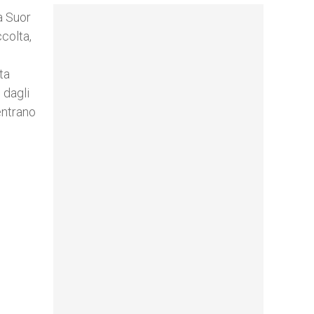
a Suor
ccolta,
ta
 dagli
entrano