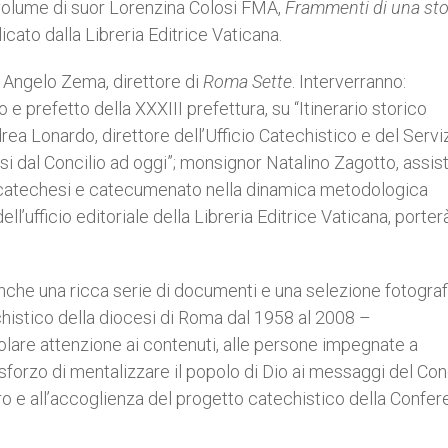
 volume di suor Lorenzina Colosi FMA,
Frammenti di una sto
licato dalla Libreria Editrice Vaticana.
 Angelo Zema, direttore di
Roma Sette
. Interverranno:
 prefetto della XXXIII prefettura, su “Itinerario storico
ea Lonardo, direttore dell’Ufficio Catechistico e del Servi
i dal Concilio ad oggi”; monsignor Natalino Zagotto, assis
, catechesi e catecumenato nella dinamica metodologica
ll’ufficio editoriale della Libreria Editrice Vaticana, porter
 anche una ricca serie di documenti e una selezione fotograf
echistico della diocesi di Roma dal 1958 al 2008 –
olare attenzione ai contenuti, alle persone impegnate a
sforzo di mentalizzare il popolo di Dio ai messaggi del Con
ro e all’accoglienza del progetto catechistico della Confe