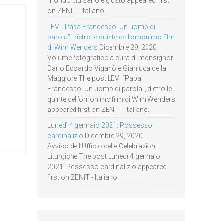
mondo più sano e giusto appeared first
on ZENIT - Italiano.
LEV: “Papa Francesco. Un uomo di
parola”, dietro le quinte dell’omonimo film
di Wim Wenders
Dicembre 29, 2020
Volume fotografico a cura di monsignor
Dario Edoardo Viganò e Gianluca della
Maggiore The post LEV: “Papa
Francesco. Un uomo di parola”, dietro le
quinte dell’omonimo film di Wim Wenders
appeared first on ZENIT - Italiano.
Lunedì 4 gennaio 2021: Possesso
cardinalizio
Dicembre 29, 2020
Avviso dell’Ufficio delle Celebrazioni
Liturgiche The post Lunedì 4 gennaio
2021: Possesso cardinalizio appeared
first on ZENIT - Italiano.