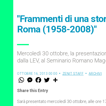
"Frammenti di una stori
Roma (1958-2008)"
Mercoledì 30 ottobre, la presentazio
dalla LEV, al Seminario Romano Mag
OTTOBRE 16, 2013 00:00
ZENIT STAFF
ARCHIVI
W
M
F
T
S
h
e
a
w
h
a
s
c
i
a
t
s
e
t
r
Share this Entry
s
e
b
t
e
A
n
o
e
p
g
o
r
Sarà presentato mercoledì 30 ottobre, alle ore 1
p
e
k