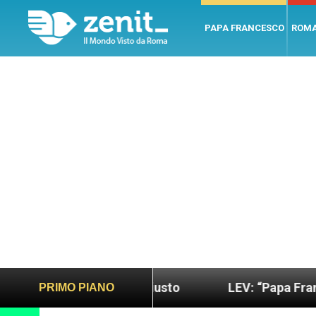
PAPA FRANCESCO
ROM
do più sano e giusto
LEV: “Papa Francesco. Un 
PRIMO PIANO