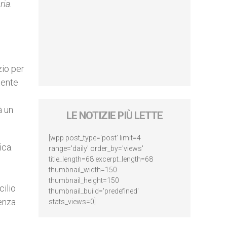
ria.
zio per
tente
à un
LE NOTIZIE PIÙ LETTE
[wpp post_type='post' limit=4
ica.
range='daily' order_by='views'
title_length=68 excerpt_length=68
thumbnail_width=150
thumbnail_height=150
cilio
thumbnail_build='predefined'
renza
stats_views=0]