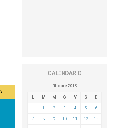
CALENDARIO
Ottobre 2013
L
M
M
G
V
S
D
1
2
3
4
5
6
7
8
9
10
11
12
13