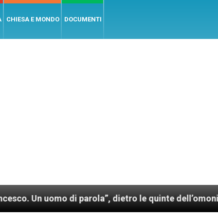
A
CHIESA E MONDO
DOCUMENTI
uomo di parola”, dietro le quinte dell’omonimo film d