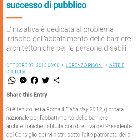
successo di pubblico
L’iniziativa è dedicata al problema
irrisolto dell’abbattimento delle barriere
architettoniche per le persone disabili
OTTOBRE 07, 2013 00:00
LORENZO PISONI
ARTE E
CULTURA
W
M
F
T
S
h
e
a
w
h
a
s
c
i
a
t
s
e
t
r
Share this Entry
s
e
b
t
e
A
n
o
e
p
g
o
r
Si è tenuto ieri a Roma il
Fiaba day 2013
, giornata
p
e
k
nazionale per l’abbattimento delle barriere
r
architettoniche. Istituita con direttiva del Presidente
del Consiglio dei Ministri, sotto l’alto patronato della