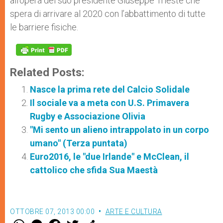
all’opera del suo presidente Giuseppe Trieste che
spera di arrivare al 2020 con l’abbattimento di tutte
le barriere fisiche.
Related Posts:
Nasce la prima rete del Calcio Solidale
Il sociale va a meta con U.S. Primavera
Rugby e Associazione Olivia
"Mi sento un alieno intrappolato in un corpo
umano" (Terza puntata)
Euro2016, le "due Irlande" e McClean, il
cattolico che sfida Sua Maestà
OTTOBRE 07, 2013 00:00
ARTE E CULTURA
W
M
F
T
S