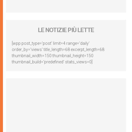
LE NOTIZIE PIÙ LETTE
[wpp post_type='post' limit=4 range='daily'
order_by='views' title_length=68 excerpt_length=68
thumbnail_width=150 thumbnail_height=150
thumbnail_build='predefined' stats_views=0]