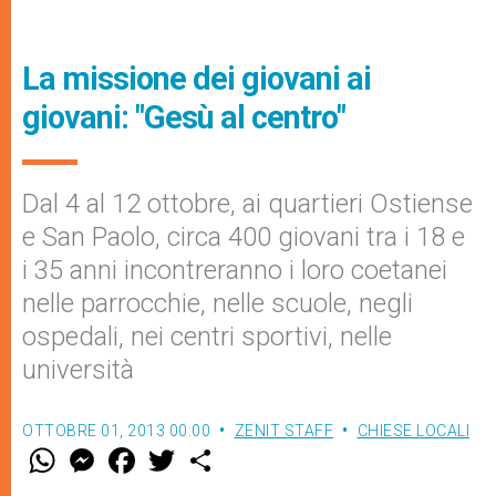
La missione dei giovani ai
giovani: "Gesù al centro"
Dal 4 al 12 ottobre, ai quartieri Ostiense
e San Paolo, circa 400 giovani tra i 18 e
i 35 anni incontreranno i loro coetanei
nelle parrocchie, nelle scuole, negli
ospedali, nei centri sportivi, nelle
università
OTTOBRE 01, 2013 00:00
ZENIT STAFF
CHIESE LOCALI
W
M
F
T
S
h
e
a
w
h
a
s
c
i
a