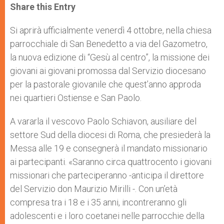
t
s
e
t
r
Share this Entry
s
e
b
t
e
A
n
o
e
p
g
o
r
Si aprirà ufficialmente venerdì 4 ottobre, nella chiesa
p
e
k
parrocchiale di San Benedetto a via del Gazometro,
r
la nuova edizione di “Gesù al centro”, la missione dei
giovani ai giovani promossa dal Servizio diocesano
per la pastorale giovanile che quest’anno approda
nei quartieri Ostiense e San Paolo.
A vararla il vescovo Paolo Schiavon, ausiliare del
settore Sud della diocesi di Roma, che presiederà la
Messa alle 19 e consegnerà il mandato missionario
ai partecipanti. «Saranno circa quattrocento i giovani
missionari che parteciperanno -anticipa il direttore
del Servizio don Maurizio Mirilli -. Con un’età
compresa tra i 18 e i 35 anni, incontreranno gli
adolescenti e i loro coetanei nelle parrocchie della