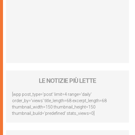
LE NOTIZIE PIÙ LETTE
[wpp post_type='post' limit=4 range='daily'
order_by='views' title_length=68 excerpt_length=68
thumbnail_width=150 thumbnail_height=150
thumbnail_build='predefined' stats_views=0]