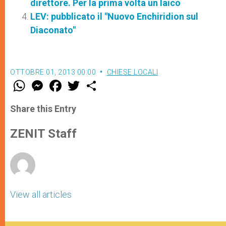
direttore. Per la prima volta un laico
LEV: pubblicato il "Nuovo Enchiridion sul
Diaconato"
OTTOBRE 01, 2013 00:00
CHIESE LOCALI
W
M
F
T
S
h
e
a
w
h
a
s
c
i
a
t
s
e
t
r
Share this Entry
s
e
b
t
e
A
n
o
e
p
g
o
r
ZENIT Staff
p
e
k
r
View all articles