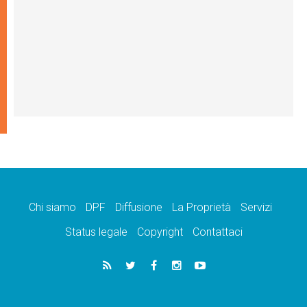
Chi siamo
DPF
Diffusione
La Proprietà
Servizi
Status legale
Copyright
Contattaci