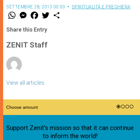
SETTEMBRE 28, 2013 00:00
SPIRITUALITÀ E PREGHIERA
W
M
F
T
S
h
e
a
w
h
a
s
c
i
a
t
s
e
t
r
Share this Entry
s
e
b
t
e
A
n
o
e
p
g
o
r
ZENIT Staff
p
e
k
r
View all articles