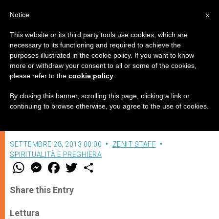
IT
Notice
x
This website or its third party tools use cookies, which are
necessary to its functioning and required to achieve the
purposes illustrated in the cookie policy. If you want to know
Con fedeltà, dietro la Croce
more or withdraw your consent to all or some of the cookies,
please refer to the
cookie policy
.
By closing this banner, scrolling this page, clicking a link or
Meditazione quotidiana sulla Parola di
continuing to browse otherwise, you agree to the use of cookies.
Dio
SETTEMBRE 28, 2013 00:00
ZENIT STAFF
SPIRITUALITÀ E PREGHIERA
W
M
F
T
S
h
e
a
w
h
a
s
c
i
a
t
s
e
t
r
Share this Entry
s
e
b
t
e
A
n
o
e
p
g
o
r
Lettura
p
e
k