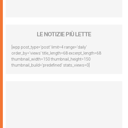
LE NOTIZIE PIÙ LETTE
[wpp post_type='post' limit=4 range='daily'
order_by='views' title_length=68 excerpt_length=68
thumbnail_width=150 thumbnail_height=150
thumbnail_build='predefined' stats_views=0]