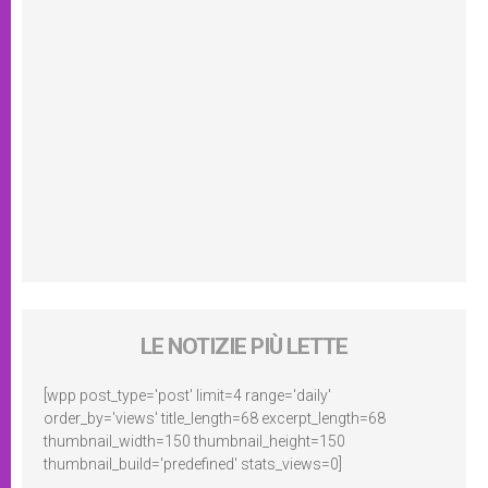
LE NOTIZIE PIÙ LETTE
[wpp post_type='post' limit=4 range='daily'
order_by='views' title_length=68 excerpt_length=68
thumbnail_width=150 thumbnail_height=150
thumbnail_build='predefined' stats_views=0]