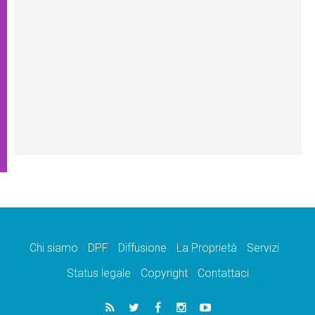
Chi siamo
DPF
Diffusione
La Proprietà
Servizi
Status legale
Copyright
Contattaci