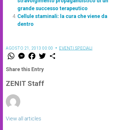
stravolgimento propagandistico di un
grande successo terapeutico
Cellule staminali: la cura che viene da
dentro
AGOSTO 21, 2013 00:00
EVENTI SPECIALI
W
M
F
T
S
h
e
a
w
h
a
s
c
i
a
t
s
e
t
r
Share this Entry
s
e
b
t
e
A
n
o
e
p
g
o
r
ZENIT Staff
p
e
k
r
View all articles