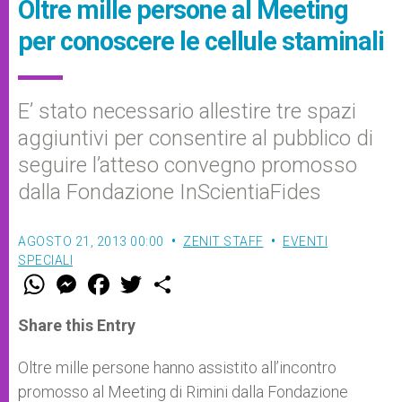
Oltre mille persone al Meeting
per conoscere le cellule staminali
E’ stato necessario allestire tre spazi
aggiuntivi per consentire al pubblico di
seguire l’atteso convegno promosso
dalla Fondazione InScientiaFides
AGOSTO 21, 2013 00:00
ZENIT STAFF
EVENTI
SPECIALI
W
M
F
T
S
h
e
a
w
h
a
s
c
i
a
t
s
e
t
r
Share this Entry
s
e
b
t
e
A
n
o
e
p
g
o
r
Oltre mille persone hanno assistito all’incontro
p
e
k
promosso al Meeting di Rimini dalla Fondazione
r