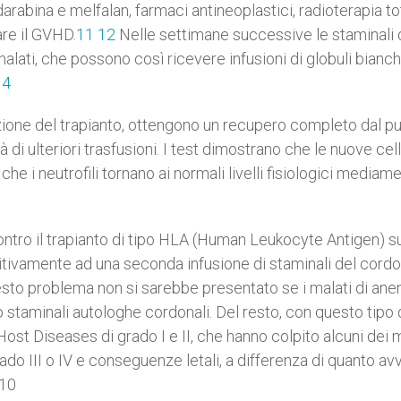
darabina e melfalan, farmaci antineoplastici, radioterapia to
are il GVHD.
11
12
Nelle settimane successive le staminali 
ati, che possono così ricevere infusioni di globuli bianch
14
zazione del trapianto, ottengono un recupero completo dal pu
à di ulteriori trasfusioni. I test dimostrano che le nuove cel
he i neutrofili tornano ai normali livelli fisiologici mediam
ntro il trapianto di tipo HLA (Human Leukocyte Antigen) s
itivamente ad una seconda infusione di staminali del cord
to problema non si sarebbe presentato se i malati di ane
 staminali autologhe cordonali. Del resto, con questo tipo 
Host Diseases di grado I e II, che hanno colpito alcuni dei m
ado III o IV e conseguenze letali, a differenza di quanto av
.10