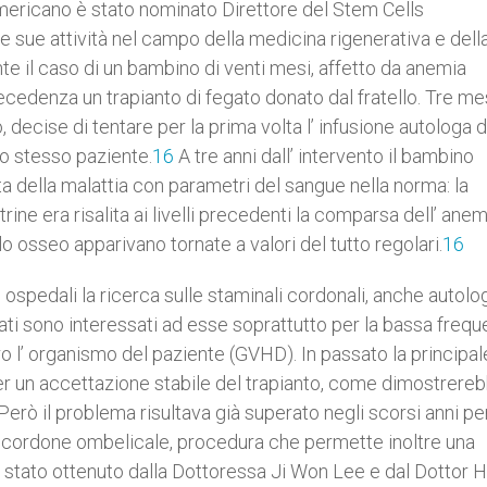
ericano è stato nominato Direttore del Stem Cells
 sue attività nel campo della medicina rigenerativa e dell
e il caso di un bambino di venti mesi, affetto da anemia
recedenza un trapianto di fegato donato dal fratello. Tre me
, decise di tentare per la prima volta l’ infusione autologa d
lo stesso paziente.
16
A tre anni dall’ intervento il bambino
della malattia con parametri del sangue nella norma: la
trine era risalita ai livelli precedenti la comparsa dell’ anem
lo osseo apparivano tornate a valori del tutto regolari.
16
 ospedali la ricerca sulle staminali cordonali, anche autolo
iati sono interessati ad esse soprattutto per la bassa frequ
o l’ organismo del paziente (GVHD). In passato la principal
r un accettazione stabile del trapianto, come dimostrere
Però il problema risultava già superato negli scorsi anni pe
el cordone ombelicale, procedura che permette inoltre una
 stato ottenuto dalla Dottoressa Ji Won Lee e dal Dottor 