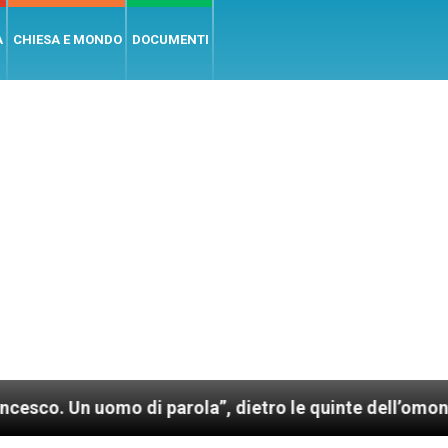
A
CHIESA E MONDO
DOCUMENTI
mo di parola”, dietro le quinte dell’omonimo film di