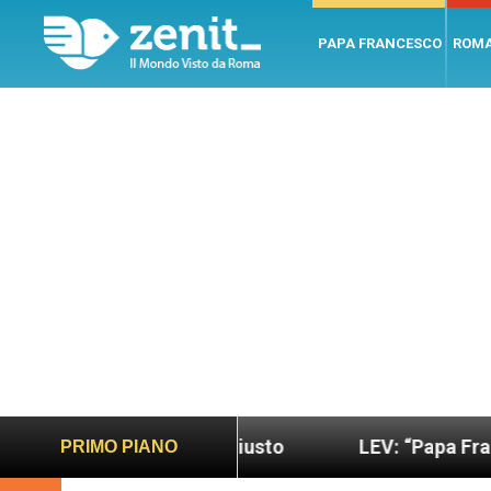
PAPA FRANCESCO
ROM
o più sano e giusto
LEV: “Papa Francesco. Un uo
PRIMO PIANO