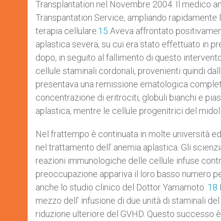
Transplantation nel Novembre 2004. Il medico am
Transpantation Service, ampliando rapidamente le
terapia cellulare.
15
Aveva affrontato positivament
aplastica severa, su cui era stato effettuato in p
dopo, in seguito al fallimento di questo intervento
cellule staminali cordonali, provenienti quindi dal
presentava una remissione ematologica completa 
concentrazione di eritrociti, globuli bianchi e pias
aplastica, mentre le cellule progenitrici del midol
Nel frattempo è continuata in molte università ed
nel trattamento dell’ anemia aplastica. Gli scienz
reazioni immunologiche delle cellule infuse contr
preoccupazione appariva il loro basso numero pe
anche lo studio clinico del Dottor Yamamoto.
18
mezzo dell’ infusione di due unità di staminali d
riduzione ulteriore del GVHD. Questo successo è