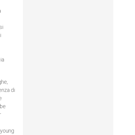
a
si
i
ia
ghe,
enza di
e
bbe
r
Hyoung