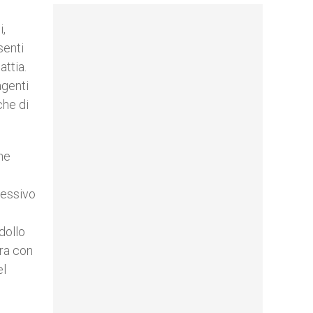
i,
senti
attia.
agenti
che di
ne
ressivo
dollo
ura con
el