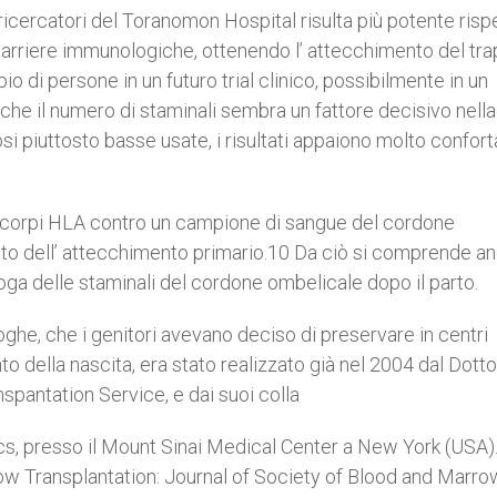
icercatori del Toranomon Hospital risulta più potente rispe
barriere immunologiche, ottenendo l’ attecchimento del tra
io di persone in un futuro trial clinico, possibilmente in un
che il numero di staminali sembra un fattore decisivo nella
si piuttosto basse usate, i risultati appaiono molto confort
anticorpi HLA contro un campione di sangue del cordone
mento dell’ attecchimento primario.10 Da ciò si comprende a
oga delle staminali del cordone ombelicale dopo il parto.
loghe, che i genitori avevano deciso di preservare in centri
o della nascita, era stato realizzato già nel 2004 dal Dotto
spantation Service, e dai suoi colla
cs, presso il Mount Sinai Medical Center a New York (USA).
ow Transplantation: Journal of Society of Blood and Marro