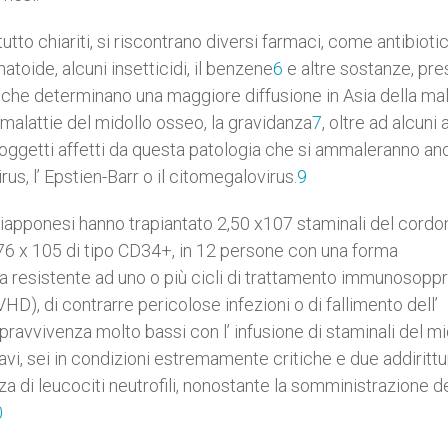
tutto chiariti, si riscontrano diversi farmaci, come antibiotic
umatoide, alcuni insetticidi, il benzene
6
e altre sostanze, pre
i, che determinano una maggiore diffusione in Asia della mal
e malattie del midollo osseo, la gravidanza
7
, oltre ad alcuni 
ei soggetti affetti da questa patologia che si ammaleranno an
irus, l’ Epstien-Barr o il citomegalovirus.
9
 giapponesi hanno trapiantato 2,50 x107 staminali del cordo
,76 x 105 di tipo CD34+, in 12 persone con una forma
ata resistente ad uno o più cicli di trattamento immunosopp
HD), di contrarre pericolose infezioni o di fallimento dell’
opravvivenza molto bassi con l’ infusione di staminali del mi
avi, sei in condizioni estremamente critiche e due addiritt
 di leucociti neutrofili, nonostante la somministrazione d
0