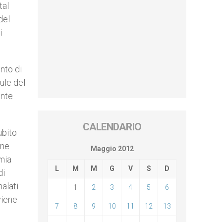
tal
del
i
nto di
lule del
ente
CALENDARIO
ubito
one
Maggio 2012
mia
L
M
M
G
V
S
D
di
alati.
1
2
3
4
5
6
viene
7
8
9
10
11
12
13