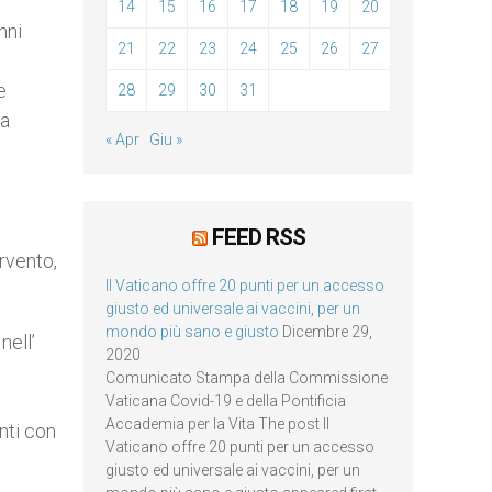
14
15
16
17
18
19
20
nni
21
22
23
24
25
26
27
e
28
29
30
31
 a
« Apr
Giu »
FEED RSS
ervento,
Il Vaticano offre 20 punti per un accesso
giusto ed universale ai vaccini, per un
mondo più sano e giusto
Dicembre 29,
nell’
2020
Comunicato Stampa della Commissione
Vaticana Covid-19 e della Pontificia
Accademia per la Vita The post Il
nti con
Vaticano offre 20 punti per un accesso
giusto ed universale ai vaccini, per un