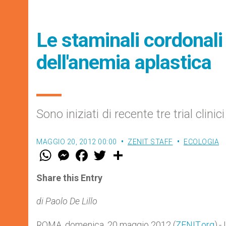
Le staminali cordonali 
dell'anemia aplastica
Sono iniziati di recente tre trial clinic
MAGGIO 20, 2012 00:00
ZENIT STAFF
ECOLOGIA
W
M
F
T
S
h
e
a
w
h
a
s
c
i
a
t
s
e
t
r
Share this Entry
s
e
b
t
e
A
n
o
e
p
g
o
r
di Paolo De Lillo
p
e
k
r
ROMA, domenica, 20 maggio 2012 (
ZENIT.org
).-