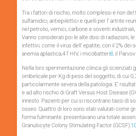
Tra i fattori di rischio, molto complessi e non del 
sulfamidici, antiepilettici e quelli per l’ artrite re
nel petrolio, vernici, carbone e soventi industrial
Vanno considerati poi le alte dosi di radiazioni, l
infettivi, come il virus dell’ epatite, con il 2% d
anemia aplastica,4 l’ HIV, i micobatteri
8
, il Parvov
Nella loro sperimentazione clinica gli scienziati
ombelicale per Kg di peso del soggetto, di cui 0
particolarmente severa della patologia. E’ risult
e ad alto rischio di Graft Versus Host Disease (GV
innesto. Pazienti per cui si riscontrano tassi di s
osseo. Quattro di loro sono stati valutati come gr
forma fulminante: presentavano una totale assenza
Granulocyte Colony Stimulating Factor (GCSF).
1