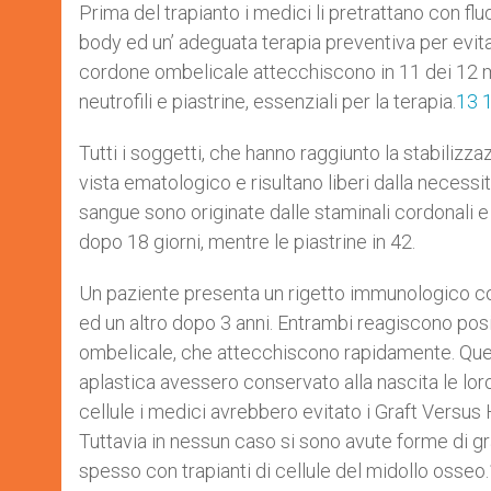
Prima del trapianto i medici li pretrattano con flu
body ed un’ adeguata terapia preventiva per evit
cordone ombelicale attecchiscono in 11 dei 12 mal
neutrofili e piastrine, essenziali per la terapia.
13
Tutti i soggetti, che hanno raggiunto la stabiliz
vista ematologico e risultano liberi dalla necessit
sangue sono originate dalle staminali cordonali e c
dopo 18 giorni, mentre le piastrine in 42.
Un paziente presenta un rigetto immunologico co
ed un altro dopo 3 anni. Entrambi reagiscono pos
ombelicale, che attecchiscono rapidamente. Ques
aplastica avessero conservato alla nascita le loro
cellule i medici avrebbero evitato i Graft Versus 
Tuttavia in nessun caso si sono avute forme di gr
spesso con trapianti di cellule del midollo osseo