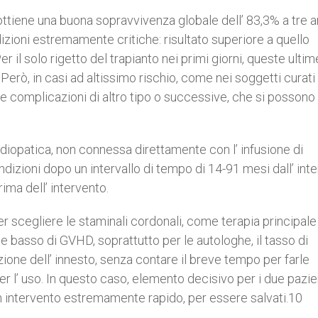
tiene una buona sopravvivenza globale dell’ 83,3% a tre a
ndizioni estremamente critiche: risultato superiore a quello
er il solo rigetto del trapianto nei primi giorni, queste ultim
rò, in casi ad altissimo rischio, come nei soggetti curati
te complicazioni di altro tipo o successive, che si possono
diopatica, non connessa direttamente con l’ infusione di
ondizioni dopo un intervallo di tempo di 14-91 mesi dall’ int
ma dell’ intervento.
er scegliere le staminali cordonali, come terapia principale 
e basso di GVHD, soprattutto per le autologhe, il tasso di
ione dell’ innesto, senza contare il breve tempo per farle
er l’ uso. In questo caso, elemento decisivo per i due pazie
un intervento estremamente rapido, per essere salvati.10