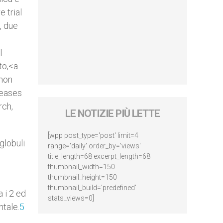
 trial
, due
l
to,<a
mon
seases
rch,
LE NOTIZIE PIÙ LETTE
[wpp post_type='post' limit=4
 globuli
range='daily' order_by='views'
title_length=68 excerpt_length=68
thumbnail_width=150
thumbnail_height=150
thumbnail_build='predefined'
 i 2 ed
stats_views=0]
ntale.
5