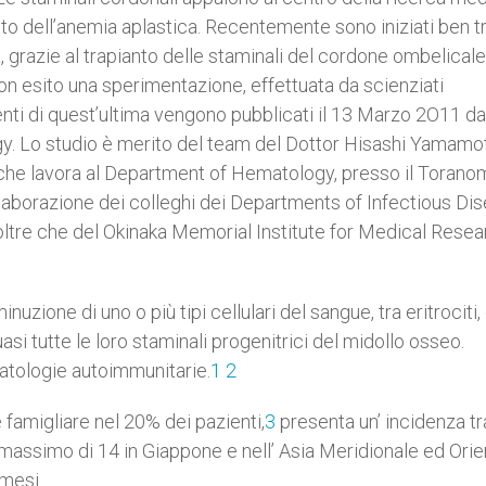
to dell’anemia aplastica. Recentemente sono iniziati ben tre
a, grazie al trapianto delle staminali del cordone ombelicale
uon esito una sperimentazione, effettuata da scienziati
enti di quest’ultima vengono pubblicati il 13 Marzo 2O11 da
y. Lo studio è merito del team del Dottor Hisashi Yamamo
 lavora al Department of Hematology, presso il Torano
ollaborazione dei colleghi dei Departments of Infectious Di
oltre che del Okinaka Memorial Institute for Medical Resea
nuzione di uno o più tipi cellulari del sangue, tra eritrociti,
asi tutte le loro staminali progenitrici del midollo osseo.
patologie autoimmunitarie.
1
2
famigliare nel 20% dei pazienti,
3
presenta un’ incidenza tra
assimo di 14 in Giappone e nell’ Asia Meridionale ed Orie
 mesi.