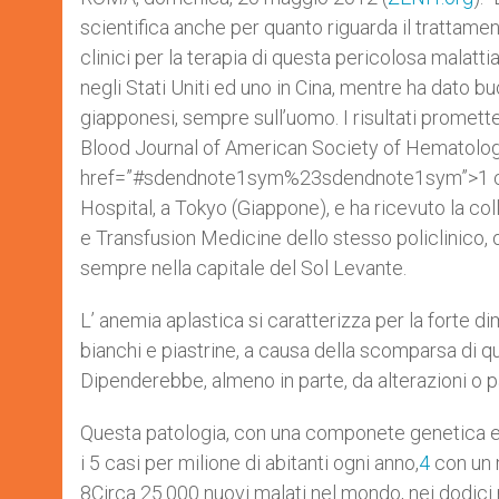
scientifica anche per quanto riguarda il trattamen
clinici per la terapia di questa pericolosa malatti
negli Stati Uniti ed uno in Cina, mentre ha dato b
giapponesi, sempre sull’uomo. I risultati promett
Blood Journal of American Society of Hematolog
href=”#sdendnote1sym%23sdendnote1sym”>1 che
Hospital, a Tokyo (Giappone), e ha ricevuto la c
e Transfusion Medicine dello stesso policlinico, 
sempre nella capitale del Sol Levante.
L’ anemia aplastica si caratterizza per la forte dimi
bianchi e piastrine, a causa della scomparsa di qu
Dipenderebbe, almeno in parte, da alterazioni o 
Questa patologia, con una componete genetica e 
i 5 casi per milione di abitanti ogni anno,
4
con un m
8Circa 25.000 nuovi malati nel mondo, nei dodici