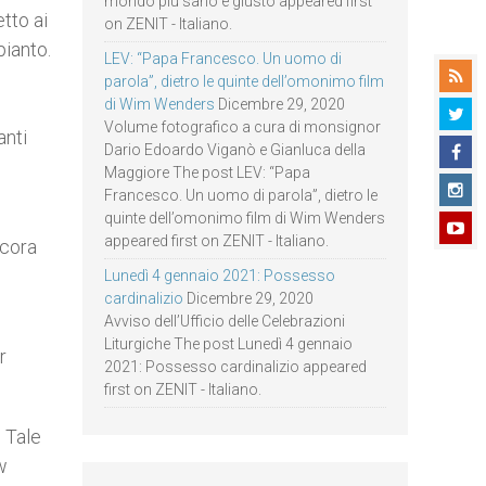
mondo più sano e giusto appeared first
tto ai
on ZENIT - Italiano.
pianto.
LEV: “Papa Francesco. Un uomo di
parola”, dietro le quinte dell’omonimo film
di Wim Wenders
Dicembre 29, 2020
Volume fotografico a cura di monsignor
anti
Dario Edoardo Viganò e Gianluca della
Maggiore The post LEV: “Papa
Francesco. Un uomo di parola”, dietro le
quinte dell’omonimo film di Wim Wenders
appeared first on ZENIT - Italiano.
ncora
Lunedì 4 gennaio 2021: Possesso
cardinalizio
Dicembre 29, 2020
Avviso dell’Ufficio delle Celebrazioni
Liturgiche The post Lunedì 4 gennaio
r
2021: Possesso cardinalizio appeared
first on ZENIT - Italiano.
 Tale
w